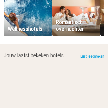
Romantisch
Wellnesshotels
overnachten
L
Jouw laatst bekeken hotels
Lijst leegmaken
Grand Hotel Casselbergh Brugge