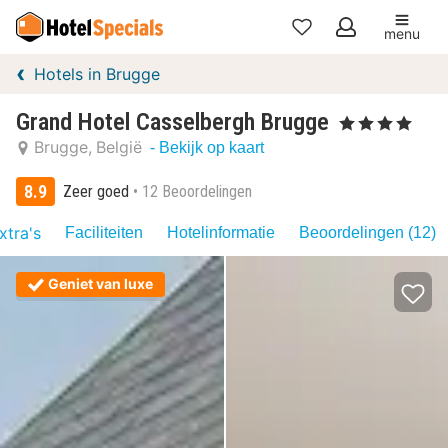
menu
Mijn
Hotels in Brugge
favorieten
Grand Hotel Casselbergh Brugge
, 4 Sterren
Brugge
België
- Bekijk op kaart
8.9
Zeer goed
12 Beoordelingen
xtra's
Faciliteiten
Hotelinformatie
Beoordelingen (12)
Geniet van luxe