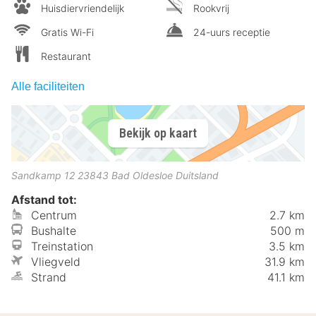
Huisdiervriendelijk
Rookvrij
Gratis Wi-Fi
24-uurs receptie
Restaurant
Alle faciliteiten
Bekijk op kaart
Sandkamp 12
23843
Bad Oldesloe
Duitsland
Afstand tot:
Centrum
2.7 km
Bushalte
500 m
Treinstation
3.5 km
Vliegveld
31.9 km
Strand
41.1 km