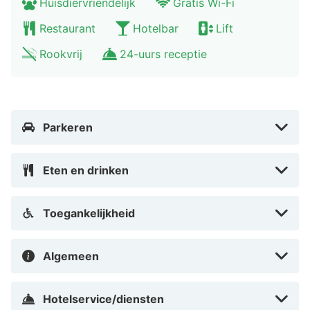
Huisdiervriendelijk
Gratis Wi-Fi
binnenlandse zoutmoeras in Sleeswijk-Holstein, is ook
Restaurant
Hotelbar
Lift
een bezoek waard. De steden Hamburg en Lübeck zijn
beide in 40 minuten met de auto te bereiken.
Rookvrij
24-uurs receptie
Parkeren
Eten en drinken
Toegankelijkheid
Algemeen
Hotelservice/diensten