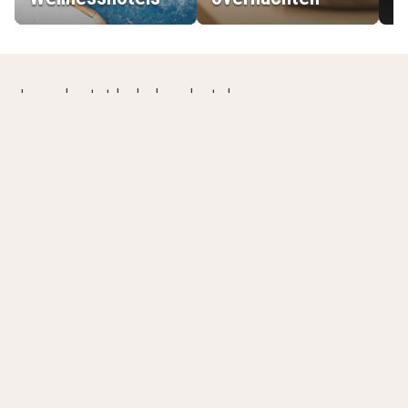
Jouw laatst bekeken hotels
Lijst leegmaken
Good Morning+ Hotel Bad Oldesloe
Bad Oldesloe
,
Duitsland
8.0
/10
Fietsenverhuur
Talrijke fiets- en wandelpaden
Tussen Lübeck en Hamburg