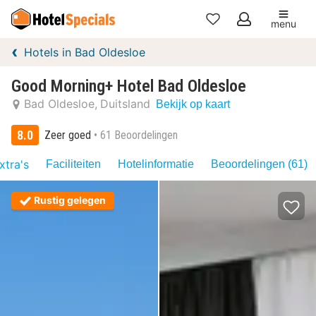
menu
Mijn
Hotels in Bad Oldesloe
favorieten
Good Morning+ Hotel Bad Oldesloe
Bad Oldesloe
Duitsland
Bekijk op kaart
8.0
Zeer goed
61 Beoordelingen
xtra's
Faciliteiten
Hotelinformatie
Beoordelingen (61)
Rustig gelegen