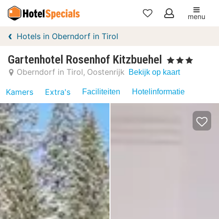
menu
Mijn
Hotels in Oberndorf in Tirol
favorieten
Gartenhotel Rosenhof Kitzbuehel
, 3 Sterren
Oberndorf in Tirol
Oostenrijk
Bekijk op kaart
Kamers
Extra's
Faciliteiten
Hotelinformatie