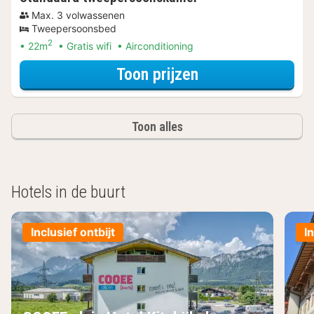
Max. 3 volwassenen
Tweepersoonsbed
2
22m
Gratis wifi
Airconditioning
voor Samen op P
Toon prijzen
Toon alles
Hotels in de buurt
Inclusief ontbijt
I