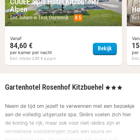
COOEE alpin Hotel Kitzbüheler
Alpen
Ho
Sint Johann in Tirol, Oostenrijk
8.5
Kirc
Vanaf
Van
84,60 €
15
COOEE alpin
Bekijk
per kamer per nacht
per
Excl. citytax 2,60 € p.p.p.n.
Excl
Gartenhotel Rosenhof Kitzbuehel
, 3 Sterren
Neem de tijd om jezelf te verwennen met een bezoekje
aan de volledig uitgeruste spa. Skiërs voelen zich hier
de koning te rijk, maar ook voor niet-skiërs zijn er
recreatieve voorzieningen zoals een sauna en
fitnessfaciliteiten. Dit hotel bevat ook gratis wifi,