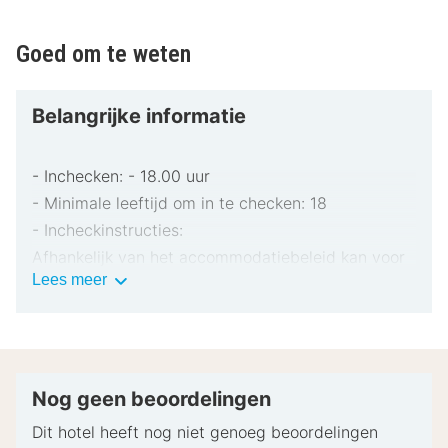
Goed om te weten
Belangrijke informatie
- Inchecken: - 18.00 uur
- Minimale leeftijd om in te checken: 18
- Incheckinstructies:
Afhankelijk van het accommodatiebeleid kan voor
Belangrijke
Lees meer
extra personen een toeslag in rekening worden
informatie
gebracht.
Bij het inchecken dien je mogelijk een erkend
identiteitsbewijs met foto en een creditcard,
pinpas of borgsom in contanten te verstrekken
Nog geen beoordelingen
voor incidentele kosten.
Dit hotel heeft nog niet genoeg beoordelingen
Speciale verzoeken worden onder voorbehoud van