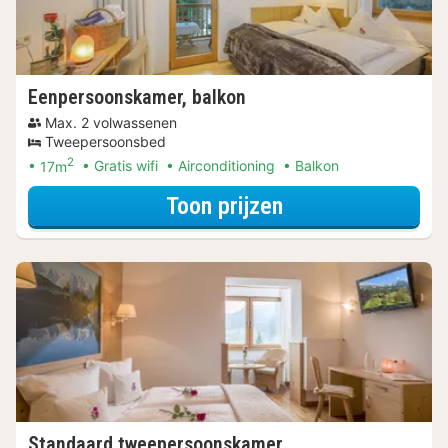
Eenpersoonskamer, balkon
Max. 2 volwassenen
Tweepersoonsbed
2
17m
Gratis wifi
Airconditioning
Balkon
voor Samen op P
Toon prijzen
Standaard tweepersoonskamer