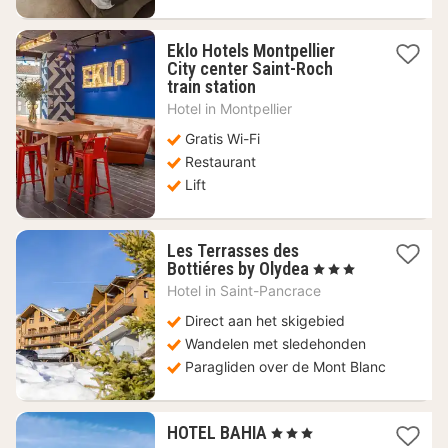
Eklo Hotels Montpellier
City center Saint-Roch
1
train station
nacht
Hotel in
Montpellier
vanaf
65,27
Gratis Wi-Fi
€
Restaurant
Lift
Les Terrasses des
1
Bottiéres by Olydea
, 3 Sterren
nacht
Hotel in
Saint-Pancrace
vanaf
74,25
Direct aan het skigebied
€
Wandelen met sledehonden
Paragliden over de Mont Blanc
1
HOTEL BAHIA
, 3 Sterren