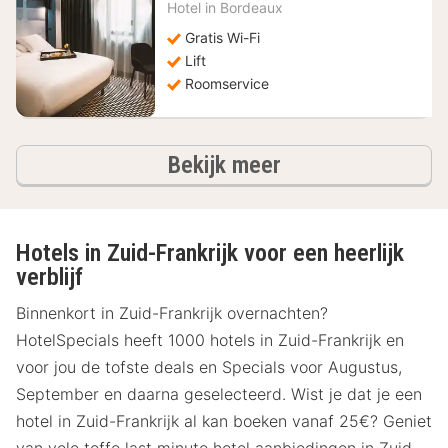
nacht
Hotel in
Bordeaux
vanaf
83,64
Gratis Wi-Fi
€
Lift
Roomservice
hotels
Bekijk meer
Hotels in Zuid-Frankrijk voor een heerlijk
verblijf
Binnenkort in Zuid-Frankrijk overnachten?
HotelSpecials heeft 1000 hotels in Zuid-Frankrijk en
voor jou de tofste deals en Specials voor Augustus,
September en daarna geselecteerd. Wist je dat je een
hotel in Zuid-Frankrijk al kan boeken vanaf 25€? Geniet