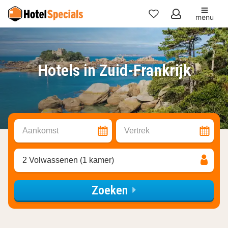
menu
Mijn
favorieten
Hotels in Zuid-Frankrijk
Aankomst
Vertrek
2 Volwassenen (1 kamer)
Zoeken