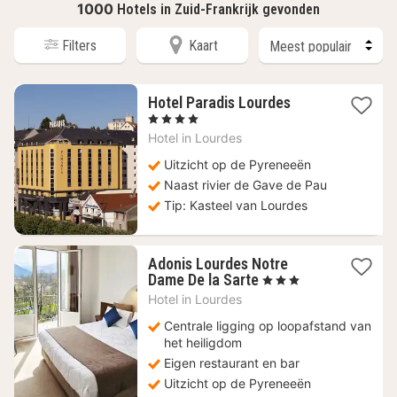
1000
Hotels in Zuid-Frankrijk gevonden
Filters
Kaart
1
Hotel Paradis Lourdes
nacht
, 4 Sterren
vanaf
Hotel in
Lourdes
89
€
Uitzicht op de Pyreneeën
Naast rivier de Gave de Pau
Tip: Kasteel van Lourdes
Adonis Lourdes Notre
1
Dame De la Sarte
, 3 Sterren
nacht
Hotel in
Lourdes
vanaf
45
Centrale ligging op loopafstand van
€
het heiligdom
Eigen restaurant en bar
Uitzicht op de Pyreneeën