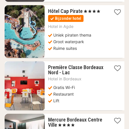
1
Hôtel Cap Pirate
, 4 Sterren
nacht
Bijzonder hotel
vanaf
281
Hotel in
Agde
€
Uniek piraten thema
Groot waterpark
Ruime suites
Première Classe Bordeaux
1
Nord - Lac
nacht
Hotel in
Bordeaux
vanaf
37,27
Gratis Wi-Fi
€
Restaurant
Lift
Mercure Bordeaux Centre
1
Ville
, 4 Sterren