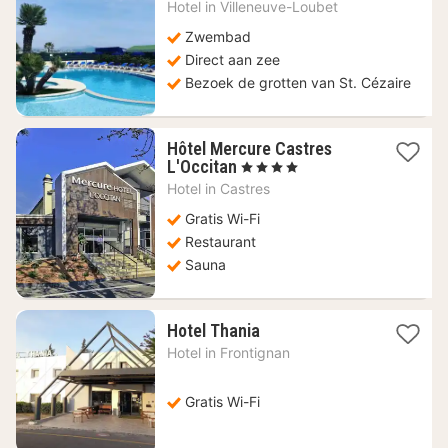
nacht
Hotel in
Villeneuve-Loubet
vanaf
99
Zwembad
€
Direct aan zee
Bezoek de grotten van St. Cézaire
Hôtel Mercure Castres
1
L'Occitan
, 4 Sterren
nacht
Hotel in
Castres
vanaf
79,23
Gratis Wi-Fi
€
Restaurant
Sauna
1
Hotel Thania
nacht
Hotel in
Frontignan
vanaf
54,58
€
Gratis Wi-Fi