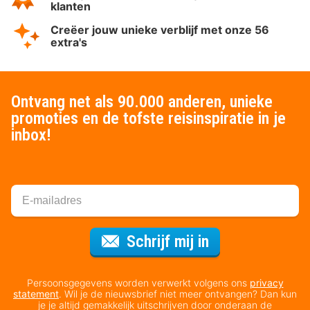
klanten
Creëer jouw unieke verblijf met onze 56
extra's
Ontvang net als 90.000 anderen, unieke
promoties en de tofste reisinspiratie in je
inbox!
Voor de nieuws
Schrijf mij in
Persoonsgegevens worden verwerkt volgens ons
privacy
statement
. Wil je de nieuwsbrief niet meer ontvangen? Dan kun
je je altijd gemakkelijk uitschrijven door onderaan de