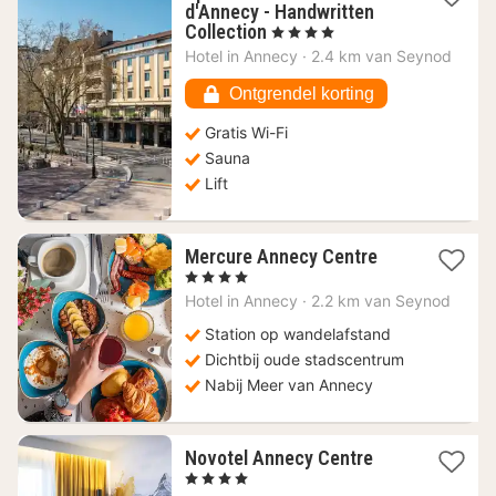
d'Annecy - Handwritten
1
Collection
, 4 Sterren
nacht
Hotel in
Annecy
·
2.4 km van Seynod
vanaf
234,60
Ontgrendel korting
€
Gratis Wi-Fi
Sauna
Lift
1
Mercure Annecy Centre
nacht
, 4 Sterren
vanaf
Hotel in
Annecy
·
2.2 km van Seynod
182
€
Station op wandelafstand
Dichtbij oude stadscentrum
Nabij Meer van Annecy
1
Novotel Annecy Centre
nacht
, 4 Sterren