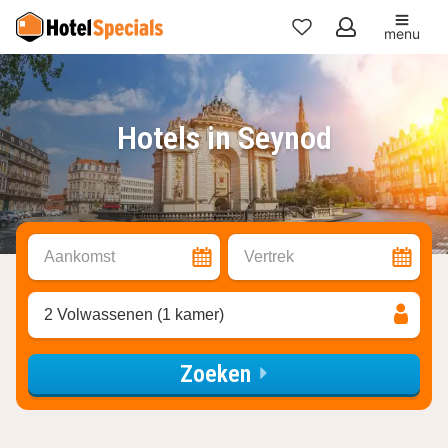
menu
Mijn
favorieten
Hotels in Seynod
Aankomst
Vertrek
2 Volwassenen (1 kamer)
Zoeken