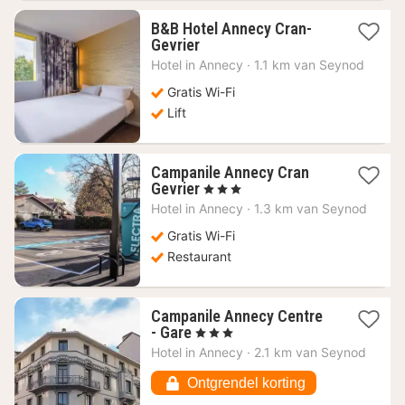
B&B Hotel Annecy Cran-
1
Gevrier
nacht
Hotel in
Annecy
·
1.1 km van Seynod
vanaf
104,34
Gratis Wi-Fi
€
Lift
Campanile Annecy Cran
1
Gevrier
, 3 Sterren
nacht
Hotel in
Annecy
·
1.3 km van Seynod
vanaf
93,89
Gratis Wi-Fi
€
Restaurant
Campanile Annecy Centre
1
- Gare
, 3 Sterren
nacht
Hotel in
Annecy
·
2.1 km van Seynod
vanaf
155,76
Ontgrendel korting
€