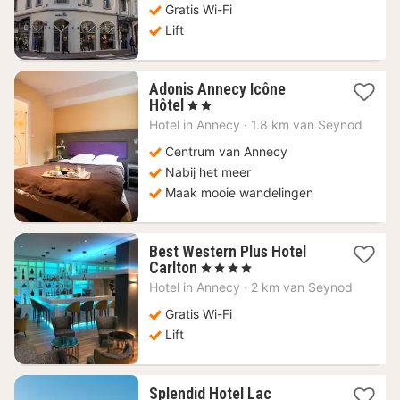
Gratis Wi-Fi
Lift
Adonis Annecy Icône
1
Hôtel
, 2 Sterren
nacht
Hotel in
Annecy
·
1.8 km van Seynod
vanaf
98
Centrum van Annecy
€
Nabij het meer
Maak mooie wandelingen
Best Western Plus Hotel
1
Carlton
, 4 Sterren
nacht
Hotel in
Annecy
·
2 km van Seynod
vanaf
207,01
Gratis Wi-Fi
€
Lift
Splendid Hotel Lac