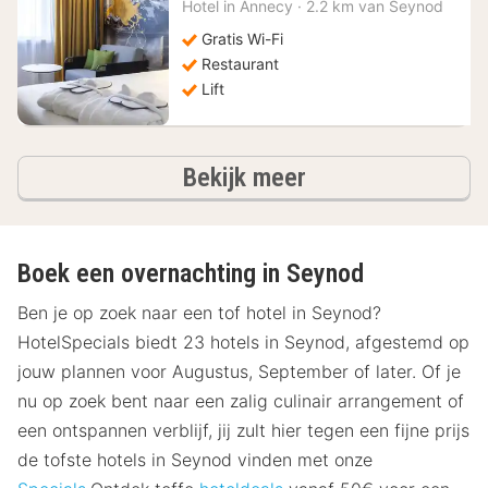
vanaf
Hotel in
Annecy
·
2.2 km van Seynod
205,45
€
Gratis Wi-Fi
Restaurant
Lift
hotels
Bekijk meer
Boek een overnachting in Seynod
Ben je op zoek naar een tof hotel in Seynod?
HotelSpecials biedt 23 hotels in Seynod, afgestemd op
jouw plannen voor Augustus, September of later. Of je
nu op zoek bent naar een zalig culinair arrangement of
een ontspannen verblijf, jij zult hier tegen een fijne prijs
de tofste hotels in Seynod vinden met onze