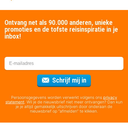
Ontvang net als 90.000 anderen, unieke
promoties en de tofste reisinspiratie in je
inbox!
Voor de nieuws
Schrijf mij in
Persoonsgegevens worden verwerkt volgens ons
privacy
statement
. Wil je de nieuwsbrief niet meer ontvangen? Dan kun
je je altijd gemakkelijk uitschrijven door onderaan de
nieuwsbrief op “afmelden” te klikken.