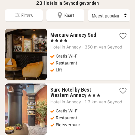
23
Hotels in Seynod gevonden
Filters
Kaart
1
Mercure Annecy Sud
nacht
, 4 Sterren
vanaf
Hotel in
Annecy
·
350 m van Seynod
178,12
€
Gratis Wi-Fi
Restaurant
Lift
Sure Hotel by Best
1
Western Annecy
, 3 Sterren
nacht
Hotel in
Annecy
·
1.3 km van Seynod
vanaf
106,76
Gratis Wi-Fi
€
Restaurant
Fietsverhuur