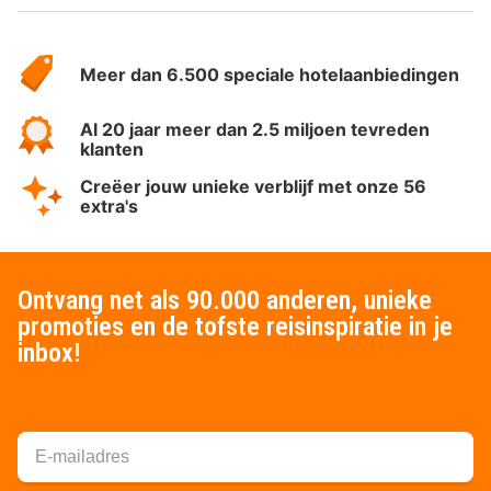
Over
HotelSpecials
Meer dan 6.500 speciale hotelaanbiedingen
Al 20 jaar meer dan 2.5 miljoen tevreden
klanten
Creëer jouw unieke verblijf met onze 56
extra's
Ontvang net als 90.000 anderen, unieke
promoties en de tofste reisinspiratie in je
inbox!