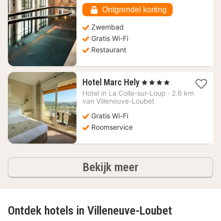
624,92
€
Ontgrendel korting
Zwembad
Gratis Wi-Fi
Restaurant
1
Hotel Marc Hely
, 4 Sterren
nacht
Hotel in
La Colle-sur-Loup
·
2.6 km
vanaf
van Villeneuve-Loubet
197,42
Gratis Wi-Fi
€
Roomservice
hotels
Bekijk meer
Ontdek hotels in Villeneuve-Loubet