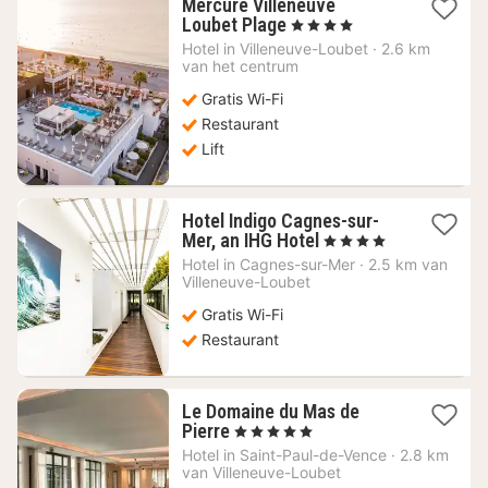
Mercure Villeneuve
1
Loubet Plage
, 4 Sterren
nacht
Hotel in
Villeneuve-Loubet
·
2.6 km
vanaf
van het centrum
206,83
Gratis Wi-Fi
€
Restaurant
Lift
Hotel Indigo Cagnes-sur-
1
Mer, an IHG Hotel
, 4 Sterren
nacht
Hotel in
Cagnes-sur-Mer
·
2.5 km van
vanaf
Villeneuve-Loubet
167,64
Gratis Wi-Fi
€
Restaurant
Le Domaine du Mas de
1
Pierre
, 5 Sterren
nacht
Hotel in
Saint-Paul-de-Vence
·
2.8 km
vanaf
van Villeneuve-Loubet