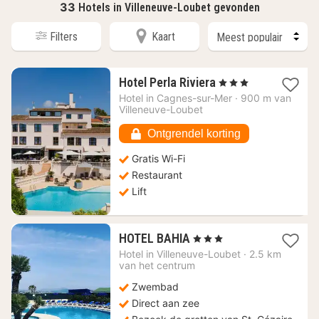
33
Hotels in Villeneuve-Loubet gevonden
Filters
Kaart
1
Hotel Perla Riviera
, 3 Sterren
nacht
Hotel in
Cagnes-sur-Mer
·
900 m van
vanaf
Villeneuve-Loubet
166,71
€
Ontgrendel korting
Gratis Wi-Fi
Restaurant
Lift
1
HOTEL BAHIA
, 3 Sterren
nacht
Hotel in
Villeneuve-Loubet
·
2.5 km
vanaf
van het centrum
99
Zwembad
€
Direct aan zee