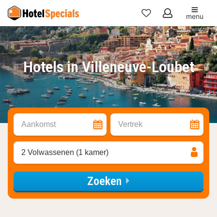
menu
Mijn
favorieten
Hotels in Villeneuve-Loubet
Aankomst
Vertrek
2 Volwassenen (1 kamer)
Zoeken