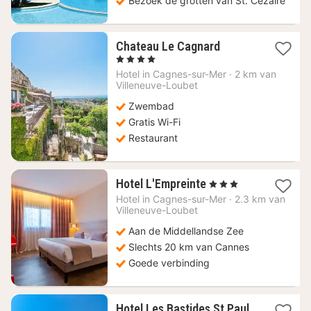
Bezoek de grotten van St. Cézaire
1
Chateau Le Cagnard
nacht
, 4 Sterren
vanaf
Hotel in
Cagnes-sur-Mer
·
2 km van
229,50
Villeneuve-Loubet
€
Zwembad
Gratis Wi-Fi
Restaurant
1
Hotel L'Empreinte
, 3 Sterren
nacht
Hotel in
Cagnes-sur-Mer
·
2.3 km van
vanaf
Villeneuve-Loubet
106
Aan de Middellandse Zee
€
Slechts 20 km van Cannes
Goede verbinding
Hotel Les Bastides St Paul