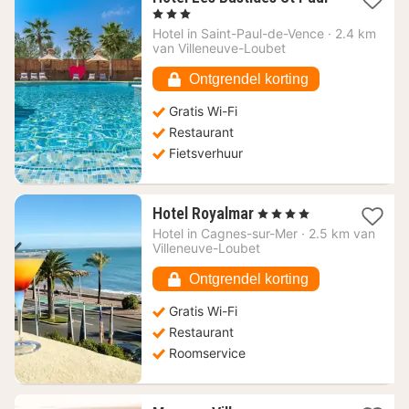
1
, 3 Sterren
nacht
Hotel in
Saint-Paul-de-Vence
·
2.4 km
vanaf
van Villeneuve-Loubet
162,27
€
Ontgrendel korting
Gratis Wi-Fi
Restaurant
Fietsverhuur
1
Hotel Royalmar
, 4 Sterren
nacht
Hotel in
Cagnes-sur-Mer
·
2.5 km van
vanaf
Villeneuve-Loubet
181,41
€
Ontgrendel korting
Gratis Wi-Fi
Restaurant
Roomservice