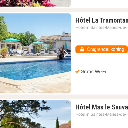
Hôtel La Tramonta
Hotel in
Saintes-Maries-de-
Ontgrendel korting
Vorige foto
Volgende foto
Gratis Wi-Fi
Hôtel Mas le Sauv
Hotel in
Saintes-Maries-de-