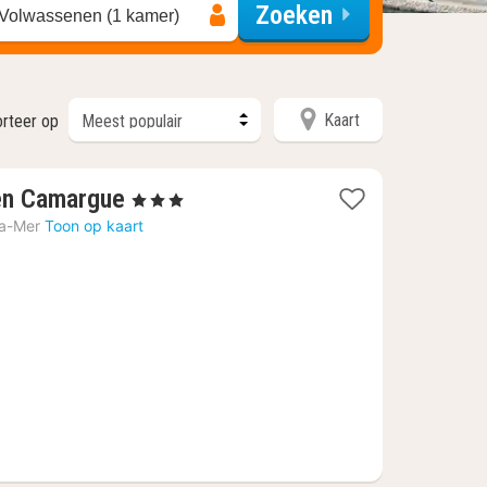
Zoeken
 Volwassenen (1 kamer)
Kaart
orteer op
1
en Camargue
, 3 Sterren
nacht
la-Mer
Toon op kaart
vanaf
224,40
€