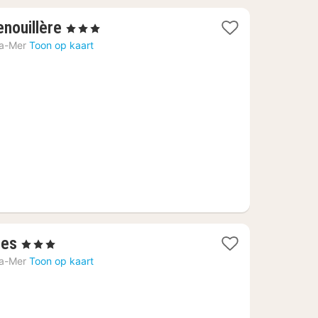
1
enouillère
, 3 Sterren
nacht
la-Mer
Toon op kaart
vanaf
142,65
€
1
res
, 3 Sterren
nacht
la-Mer
Toon op kaart
vanaf
167,53
€