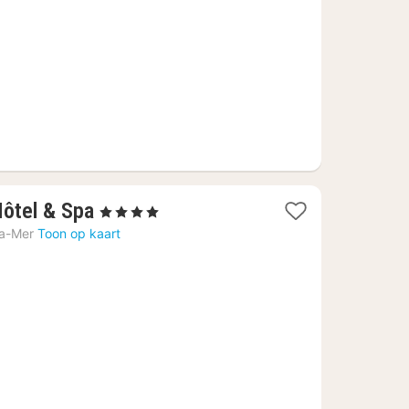
€
1
Hôtel & Spa
, 4 Sterren
nacht
la-Mer
Toon op kaart
vanaf
292,60
€