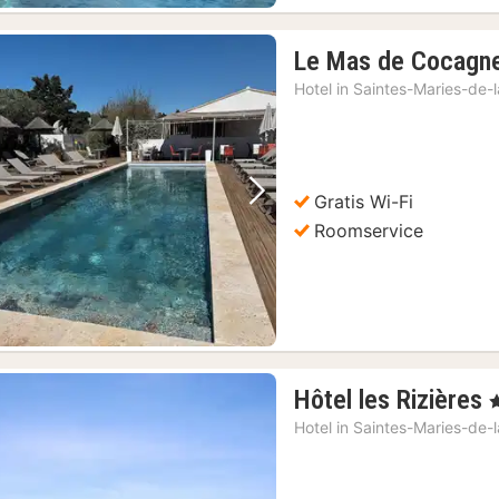
Le Mas de Cocagn
Hotel in
Saintes-Maries-de-
Gratis Wi-Fi
Vorige foto
Volgende foto
Roomservice
Hôtel les Rizières
,
Hotel in
Saintes-Maries-de-