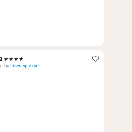
1
a
, 4 Sterren
nacht
la-Mer
Toon op kaart
vanaf
151,68
€