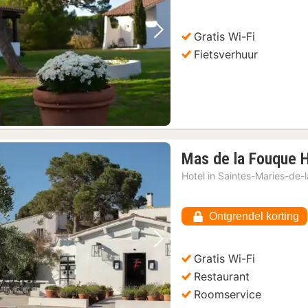
Gratis Wi-Fi
Vorige foto
Volgende foto
Fietsverhuur
Mas de la Fouque 
Hotel in
Saintes-Maries-de-
Ontgrendel korting
Vorige foto
Volgende foto
Gratis Wi-Fi
Restaurant
Roomservice