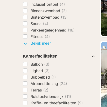
Inclusief ontbijt
(4)
Binnenzwembad
(2)
Buitenzwembad
(13)
Sauna
(4)
Parkeergelegenheid
(18)
Fitness
(4)
Faciliteiten
Bekijk meer
Kamerfaciliteiten
Balkon
(3)
Ligbad
(3)
Bubbelbad
(1)
Airconditioning
(24)
Terras
(2)
Rolstoelvriendelijk
(11)
Koffie- en theefaciliteiten
(9)