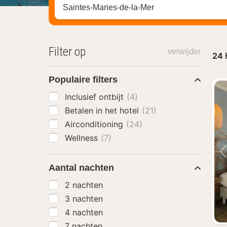
Zoek op hotel, regio of stad
Filter op
verwijder
24
Populaire filters
Inclusief ontbijt
(4)
Betalen in het hotel
(21)
Airconditioning
(24)
Wellness
(7)
Aantal nachten
2 nachten
3 nachten
4 nachten
7 nachten