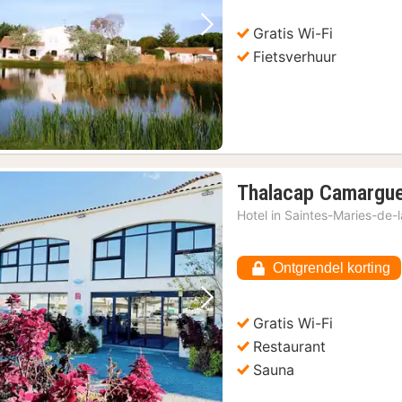
Gratis Wi-Fi
Vorige foto
Volgende foto
Fietsverhuur
Thalacap Camargu
Hotel in
Saintes-Maries-de-
Ontgrendel korting
Vorige foto
Volgende foto
Gratis Wi-Fi
Restaurant
Sauna