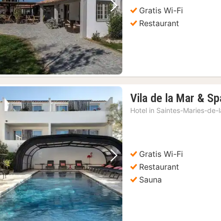
Gratis Wi-Fi
Vorige foto
Volgende foto
Restaurant
Vila de la Mar & Sp
Hotel in
Saintes-Maries-de-
Gratis Wi-Fi
Vorige foto
Volgende foto
Restaurant
Sauna