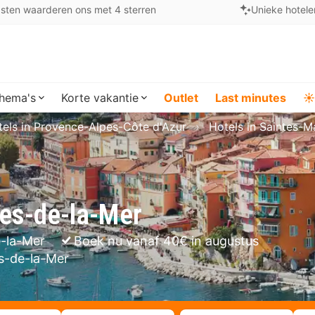
sten waarderen ons met 4 sterren
Unieke hotele
hema's
Korte vakantie
Outlet
Last minutes
☀️
tels in Provence-Alpes-Côte d'Azur
Hotels in Saintes-M
ies-de-la-Mer
e-la-Mer
Boek nu vanaf 40€ in augustus
es-de-la-Mer