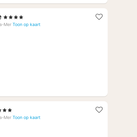
1
e
, 4 Sterren
nacht
la-Mer
Toon op kaart
vanaf
222,73
€
1
 3 Sterren
nacht
la-Mer
Toon op kaart
vanaf
148,18