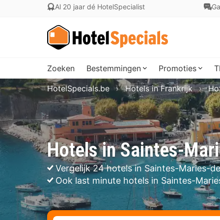
Al 20 jaar dé HotelSpecialist
Ga
Zoeken
Bestemmingen
Promoties
T
HotelSpecials.be
Hotels in Frankrijk
Ho
Hotels in Saintes-Mar
Vergelijk 24 hotels in Saintes-Maries-d
Ook last minute hotels in Saintes-Mari