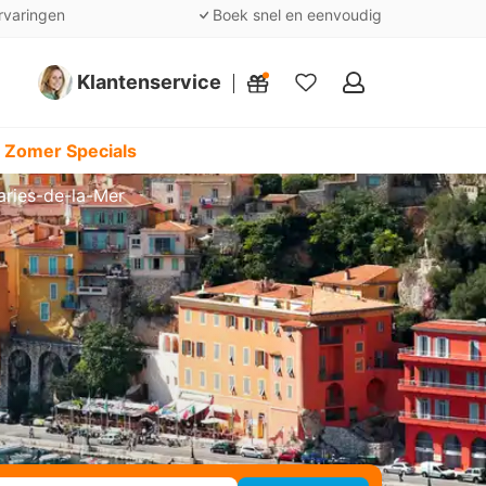
rvaringen
Boek snel en eenvoudig
Klantenservice
Mijn
favorieten
 Zomer Specials
aries-de-la-Mer