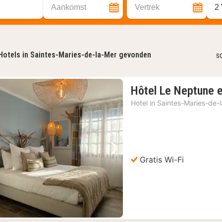
Aankomst
Vertrek
2
Hotels in Saintes-Maries-de-la-Mer gevonden
s
Hôtel Le Neptune 
Hotel in
Saintes-Maries-de-
Vorige foto
Volgende foto
Gratis Wi-Fi