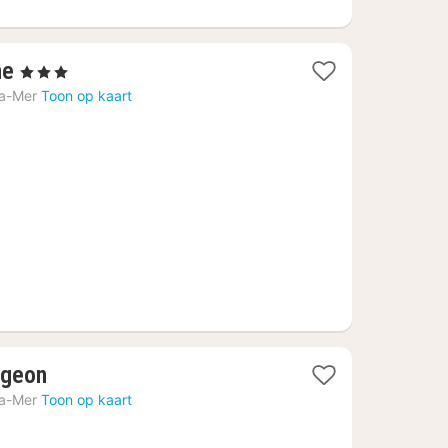
1
ne
, 3 Sterren
nacht
la-Mer
Toon op kaart
vanaf
143,70
€
1
ageon
nacht
la-Mer
Toon op kaart
vanaf
180,67