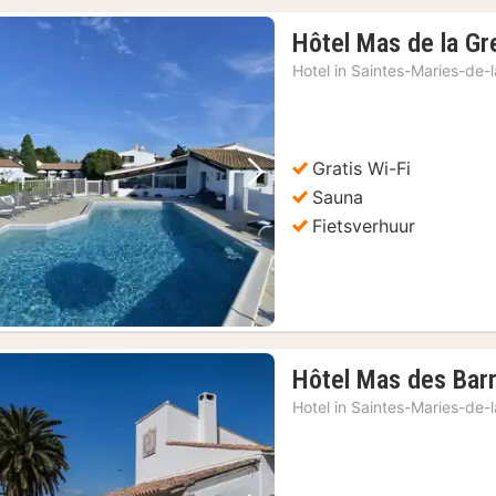
Hôtel Mas de la Gr
Hotel in
Saintes-Maries-de-
Gratis Wi-Fi
Vorige foto
Volgende foto
Sauna
Fietsverhuur
Hôtel Mas des Bar
Hotel in
Saintes-Maries-de-