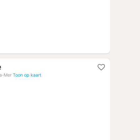
€
1
e
nacht
la-Mer
Toon op kaart
vanaf
186,31
€