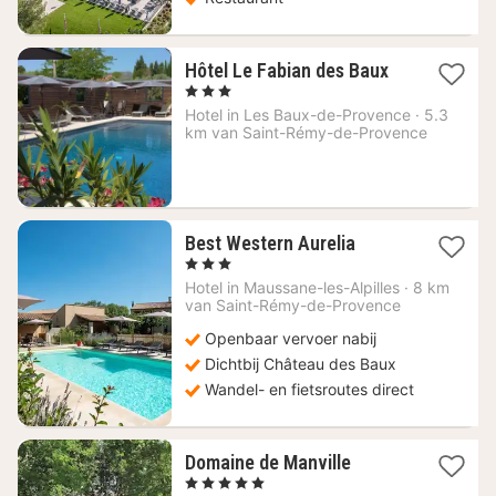
1
Hôtel Le Fabian des Baux
nacht
, 3 Sterren
vanaf
Hotel in
Les Baux-de-Provence
·
5.3
173,25
km van Saint-Rémy-de-Provence
€
1
Best Western Aurelia
nacht
, 3 Sterren
vanaf
Hotel in
Maussane-les-Alpilles
·
8 km
117,87
van Saint-Rémy-de-Provence
€
Openbaar vervoer nabij
Dichtbij Château des Baux
Wandel- en fietsroutes direct
1
Domaine de Manville
nacht
, 5 Sterren