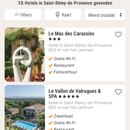
13
Hotels in Saint-Rémy-de-Provence gevonden
Filters
Kaart
1
Le Mas des Carassins
nacht
, 3 Sterren
vanaf
Hotel in
Saint-Rémy-de-Provence
·
236,36
800 m van het centrum
€
Gratis Wi-Fi
Restaurant
Fietsverhuur
Le Vallon de Valrugues &
1
SPA
, 5 Sterren
nacht
Hotel in
Saint-Rémy-de-Provence
·
vanaf
850 m van het centrum
351,82
Zwembad
€
Gratis Wi-Fi
Restaurant