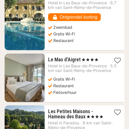
vanaf
Hotel in
Les Baux-de-Provence
·
6.7
519,14
km van Saint-Rémy-de-Provence
€
Ontgrendel korting
Zwembad
Gratis Wi-Fi
Restaurant
1
Le Mas d'Aigret
, 4 Sterren
nacht
Hotel in
Les Baux-de-Provence
·
5.5
vanaf
km van Saint-Rémy-de-Provence
273,64
Gratis Wi-Fi
€
Restaurant
Fietsverhuur
Les Petites Maisons -
1
Hameau des Baux
, 4 Sterren
nacht
Hotel in
Paradou
·
8 km van Saint-
vanaf
Rémy-de-Provence