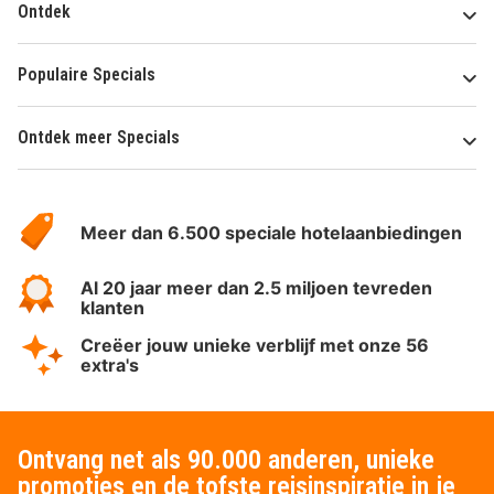
Ontdek
Populaire Specials
Ontdek meer Specials
Over
HotelSpecials
Meer dan 6.500 speciale hotelaanbiedingen
Al 20 jaar meer dan 2.5 miljoen tevreden
klanten
Creëer jouw unieke verblijf met onze 56
extra's
Ontvang net als 90.000 anderen, unieke
promoties en de tofste reisinspiratie in je