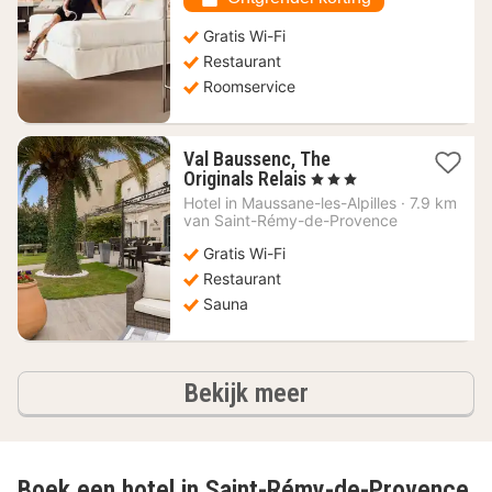
Gratis Wi-Fi
Restaurant
Roomservice
Val Baussenc, The
1
Originals Relais
, 3 Sterren
nacht
Hotel in
Maussane-les-Alpilles
·
7.9 km
vanaf
van Saint-Rémy-de-Provence
154,55
Gratis Wi-Fi
€
Restaurant
Sauna
hotels
Bekijk meer
Boek een hotel in Saint-Rémy-de-Provence