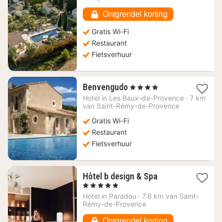
421,74
€
Ontgrendel korting
Gratis Wi-Fi
Restaurant
Fietsverhuur
1
Benvengudo
, 4 Sterren
nacht
Hotel in
Les Baux-de-Provence
·
7 km
vanaf
van Saint-Rémy-de-Provence
266,93
Gratis Wi-Fi
€
Restaurant
Fietsverhuur
1
Hôtel b design & Spa
nacht
, 5 Sterren
vanaf
Hotel in
Paradou
·
7.8 km van Saint-
537,88
Rémy-de-Provence
€
Ontgrendel korting