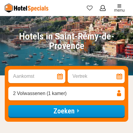
menu
Mijn
favorieten
Hotels in Saint-Rémy-de-
Provence
Aankomst
Vertrek
2 Volwassenen (1 kamer)
Zoeken