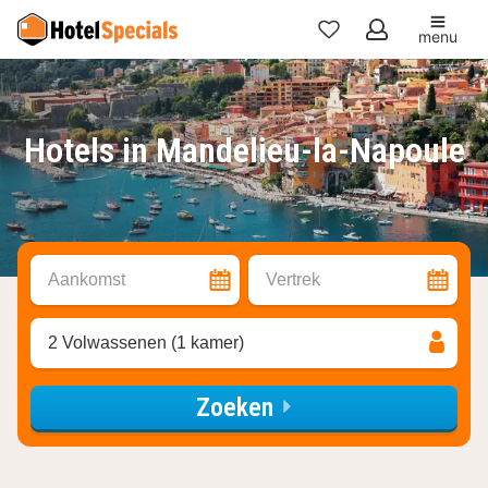
menu
Mijn
favorieten
Hotels in Mandelieu-la-Napoule
Aankomst
Vertrek
2 Volwassenen (1 kamer)
Zoeken