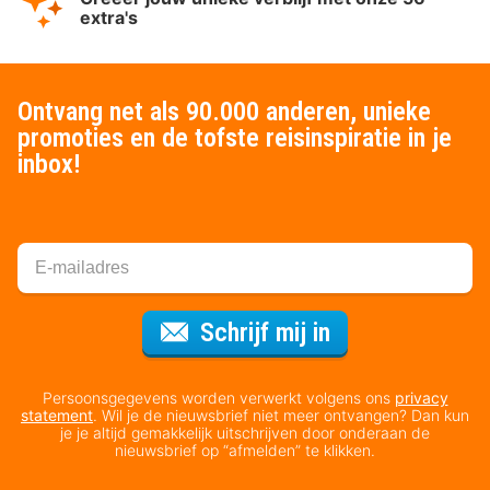
extra's
Ontvang net als 90.000 anderen, unieke
promoties en de tofste reisinspiratie in je
inbox!
Voor de nieuws
Schrijf mij in
Persoonsgegevens worden verwerkt volgens ons
privacy
statement
. Wil je de nieuwsbrief niet meer ontvangen? Dan kun
je je altijd gemakkelijk uitschrijven door onderaan de
nieuwsbrief op “afmelden” te klikken.