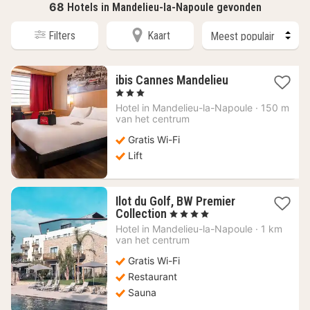
68
Hotels in Mandelieu-la-Napoule gevonden
Filters
Kaart
1
ibis Cannes Mandelieu
nacht
, 3 Sterren
vanaf
Hotel in
Mandelieu-la-Napoule
·
150 m
72,72
van het centrum
€
Gratis Wi-Fi
Lift
Ilot du Golf, BW Premier
1
Collection
, 4 Sterren
nacht
Hotel in
Mandelieu-la-Napoule
·
1 km
vanaf
van het centrum
168,65
Gratis Wi-Fi
€
Restaurant
Sauna