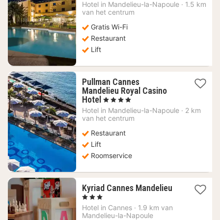
nacht
Hotel in
Mandelieu-la-Napoule
·
1.5 km
vanaf
van het centrum
168,95
Gratis Wi-Fi
€
Restaurant
Lift
Pullman Cannes
Mandelieu Royal Casino
1
Hotel
, 4 Sterren
nacht
Hotel in
Mandelieu-la-Napoule
·
2 km
vanaf
van het centrum
273
Restaurant
€
Lift
Roomservice
1
Kyriad Cannes Mandelieu
nacht
, 3 Sterren
vanaf
Hotel in
Cannes
·
1.9 km van
118,64
Mandelieu-la-Napoule