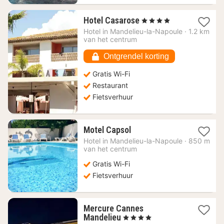
1
Hotel Casarose
, 4 Sterren
nacht
Hotel in
Mandelieu-la-Napoule
·
1.2 km
vanaf
van het centrum
215,72
€
Ontgrendel korting
Gratis Wi-Fi
Restaurant
Fietsverhuur
1
Motel Capsol
nacht
Hotel in
Mandelieu-la-Napoule
·
850 m
vanaf
van het centrum
104,73
Gratis Wi-Fi
€
Fietsverhuur
Mercure Cannes
1
Mandelieu
, 4 Sterren