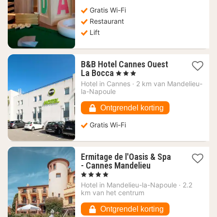
€
Gratis Wi-Fi
Restaurant
Lift
B&B Hotel Cannes Ouest
1
La Bocca
, 3 Sterren
nacht
Hotel in
Cannes
·
2 km van Mandelieu-
vanaf
la-Napoule
89,23
€
Ontgrendel korting
Gratis Wi-Fi
Ermitage de l'Oasis & Spa
1
- Cannes Mandelieu
nacht
, 4 Sterren
vanaf
Hotel in
Mandelieu-la-Napoule
·
2.2
260
km van het centrum
€
Ontgrendel korting