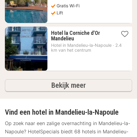
Gratis Wi-Fi
Lift
Hotel la Corniche d'Or
1
Mandelieu
nacht
Hotel in
Mandelieu-la-Napoule
·
2.4
vanaf
km van het centrum
156,05
€
hotels
Bekijk meer
Vind een hotel in Mandelieu-la-Napoule
Op zoek naar een zalige overnachting in Mandelieu-la-
Napoule? HotelSpecials biedt 68 hotels in Mandelieu-