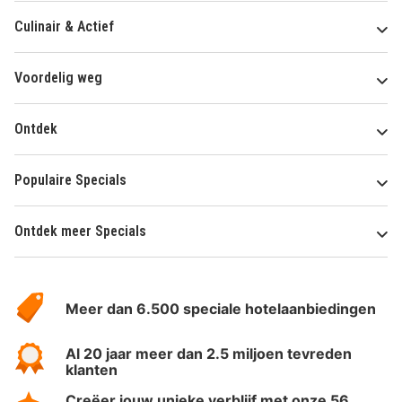
Culinair & Actief
Voordelig weg
Ontdek
Populaire Specials
Ontdek meer Specials
Over
HotelSpecials
Meer dan 6.500 speciale hotelaanbiedingen
Al 20 jaar meer dan 2.5 miljoen tevreden
klanten
Creëer jouw unieke verblijf met onze 56