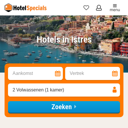
menu
Mijn
favorieten
Hotels in Istres
Aankomst
Vertrek
2 Volwassenen (1 kamer)
Zoeken