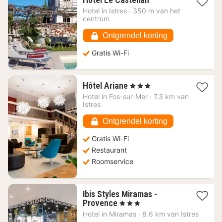
nacht
Hotel in
Istres
·
350 m van het
vanaf
centrum
80,70
€
Ontgrendel korting
Gratis Wi-Fi
1
Hôtel Ariane
, 3 Sterren
nacht
Hotel in
Fos-sur-Mer
·
7.3 km van
vanaf
Istres
90,65
€
Ontgrendel korting
Gratis Wi-Fi
Restaurant
Roomservice
Ibis Styles Miramas -
1
Provence
, 3 Sterren
nacht
Hotel in
Miramas
·
8.6 km van Istres
vanaf