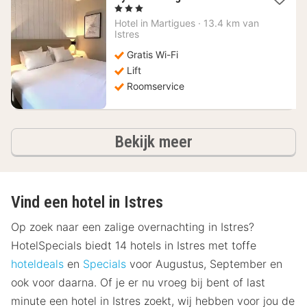
nacht
, 3 Sterren
vanaf
Hotel in
Martigues
·
13.4 km van
63,82
Istres
€
Gratis Wi-Fi
Lift
Roomservice
hotels
Bekijk meer
Vind een hotel in Istres
Op zoek naar een zalige overnachting in Istres?
HotelSpecials biedt 14 hotels in Istres met toffe
hoteldeals
en
Specials
voor Augustus, September en
ook voor daarna. Of je er nu vroeg bij bent of last
minute een hotel in Istres zoekt, wij hebben voor jou de