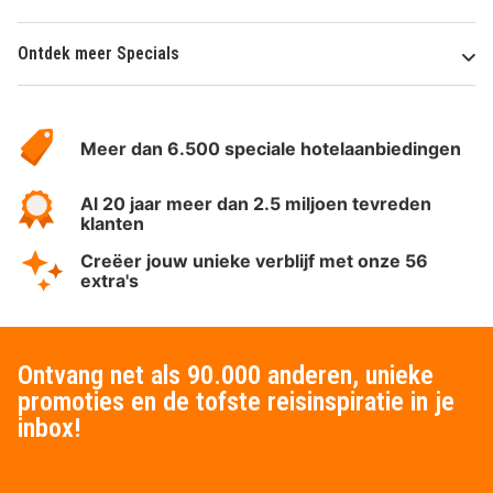
Ontdek meer Specials
Over
HotelSpecials
Meer dan 6.500 speciale hotelaanbiedingen
Al 20 jaar meer dan 2.5 miljoen tevreden
klanten
Creëer jouw unieke verblijf met onze 56
extra's
Ontvang net als 90.000 anderen, unieke
promoties en de tofste reisinspiratie in je
inbox!