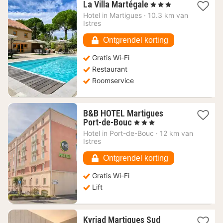
1
La Villa Martégale
, 3 Sterren
nacht
Hotel in
Martigues
·
10.3 km van
vanaf
Istres
67,01
€
Ontgrendel korting
Gratis Wi-Fi
Restaurant
Roomservice
B&B HOTEL Martigues
1
Port-de-Bouc
, 3 Sterren
nacht
Hotel in
Port-de-Bouc
·
12 km van
vanaf
Istres
52,42
€
Ontgrendel korting
Gratis Wi-Fi
Lift
1
Kyriad Martigues Sud