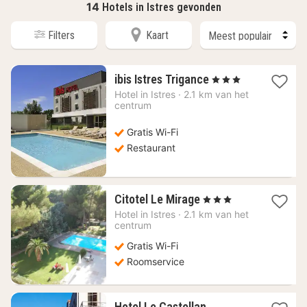
14
Hotels in Istres gevonden
Filters
Kaart
1
ibis Istres Trigance
, 3 Sterren
nacht
Hotel in
Istres
·
2.1 km van het
vanaf
centrum
87,63
€
Gratis Wi-Fi
Restaurant
1
Citotel Le Mirage
, 3 Sterren
nacht
Hotel in
Istres
·
2.1 km van het
vanaf
centrum
90
Gratis Wi-Fi
€
Roomservice
1
Hotel Le Castellan