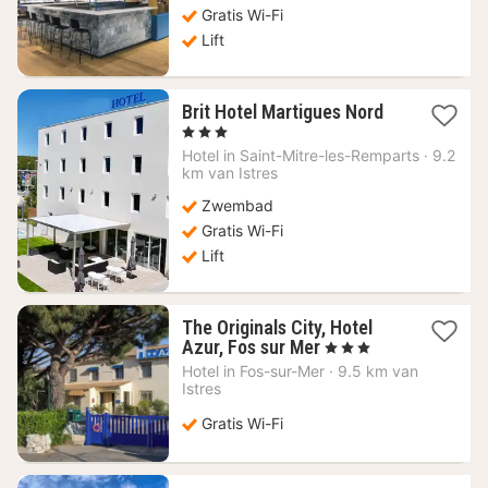
104,34
Gratis Wi-Fi
€
Lift
1
Brit Hotel Martigues Nord
nacht
, 3 Sterren
vanaf
Hotel in
Saint-Mitre-les-Remparts
·
9.2
68,64
km van Istres
€
Zwembad
Gratis Wi-Fi
Lift
The Originals City, Hotel
1
Azur, Fos sur Mer
, 3 Sterren
nacht
Hotel in
Fos-sur-Mer
·
9.5 km van
vanaf
Istres
75,05
€
Gratis Wi-Fi