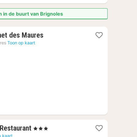
 in de buurt van Brignoles
1
net des Maures
nacht
res
Toon op kaart
vanaf
80,70
€
1
 Restaurant
, 3 Sterren
nacht
 kaart