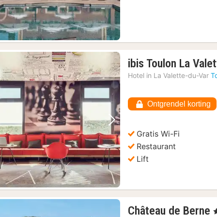
ibis Toulon La Vale
Hotel in
La Valette-du-Var
T
Ontgrendel korting
Vorige foto
Volgende foto
Gratis Wi-Fi
Restaurant
Lift
Château de Berne
,