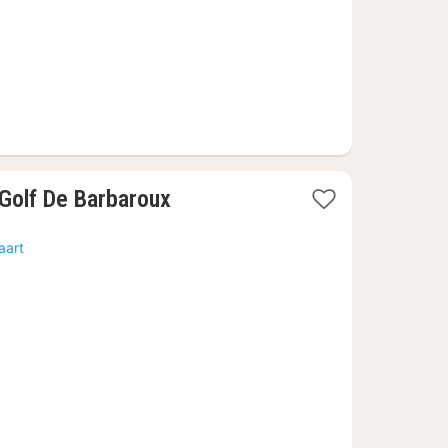
1
Golf De Barbaroux
nacht
vanaf
aart
123,07
€