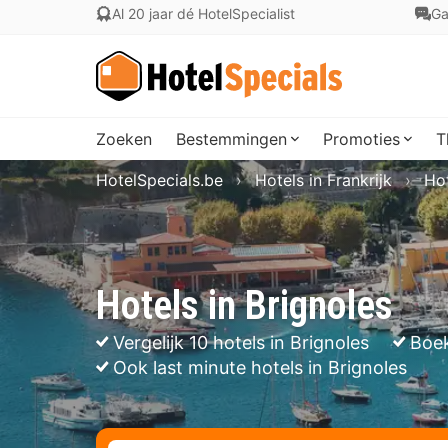
Al 20 jaar dé HotelSpecialist
Ga
Zoeken
Bestemmingen
Promoties
T
HotelSpecials.be
Hotels in Frankrijk
Ho
Hotels in Brignoles
Vergelijk 10 hotels in Brignoles
Boek
Ook last minute hotels in Brignoles