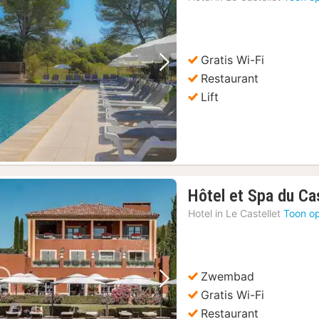
Gratis Wi-Fi
Vorige foto
Volgende foto
Restaurant
Lift
Hôtel et Spa du Cas
Hotel in
Le Castellet
Toon op
Zwembad
Vorige foto
Volgende foto
Gratis Wi-Fi
Restaurant