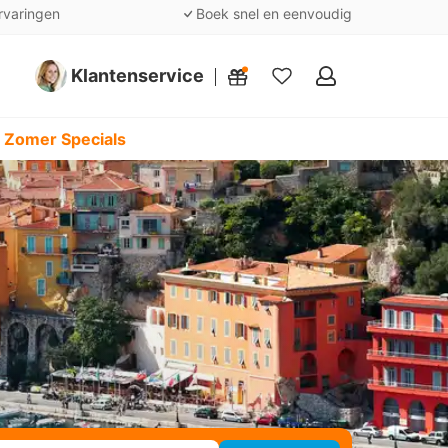
rvaringen
Boek snel en eenvoudig
Klantenservice
Mijn
favorieten
 Zomer Specials