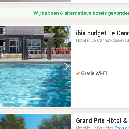
Wij hebben 6 alternatieve hotels gevonden
ibis budget Le Can
Hotel in
Le Cannet-des-Mau
Vorige foto
Volgende foto
Gratis Wi-Fi
Grand Prix Hôtel &
Hotel in
Le Castellet
Toon op