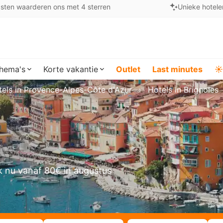
sten waarderen ons met 4 sterren
Unieke hotele
hema's
Korte vakantie
Outlet
Last minutes
☀️
tels in Provence-Alpes-Côte d'Azur
Hotels in Brignoles
 nu vanaf 80€ in augustus