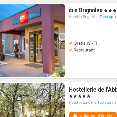
1
ibis Brignoles
, 3 Sterr
nach
Hotel in
Brignoles
Toon op k
vana
101,
€
Gratis Wi-Fi
Vorige foto
Volgende foto
Restaurant
Hostellerie de l'Ab
, 5 Sterren
Hotel in
La Celle
Toon op ka
Ontgrendel korting