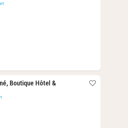
nacht
art
vanaf
580,77
€
né, Boutique Hôtel &
rt