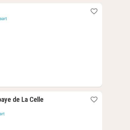
en
t
aart
f
17
1
baye de La Celle
nacht
vanaf
art
319,91
€