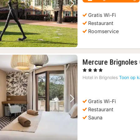
Vorige foto
Volgende foto
Gratis Wi-Fi
Restaurant
Roomservice
Mercure Brignoles 
, 4 Sterren
Hotel in
Brignoles
Toon op k
Gratis Wi-Fi
Vorige foto
Volgende foto
Restaurant
Sauna