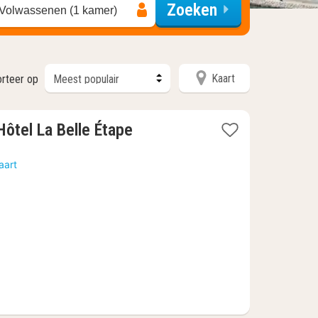
Zoeken
 Volwassenen (1 kamer)
Kaart
orteer op
1
 Hôtel La Belle Étape
nacht
vanaf
aart
79,88
€