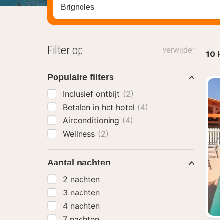
Zoek op hotel, regio of stad
Filter op
verwijder
10
Populaire filters
Inclusief ontbijt
(2)
Betalen in het hotel
(4)
Airconditioning
(4)
Wellness
(2)
Aantal nachten
2 nachten
3 nachten
4 nachten
7 nachten