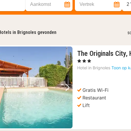
Aankomst
Vertrek
2
Hotels in Brignoles gevonden
s
The Originals City,
, 3 Sterren
Hotel in
Brignoles
Toon op k
Gratis Wi-Fi
Vorige foto
Volgende foto
Restaurant
Lift