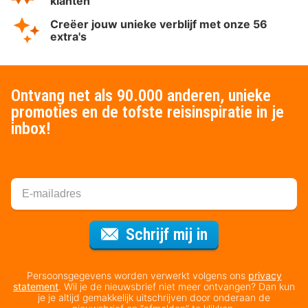
klanten
Creëer jouw unieke verblijf met onze 56
extra's
Ontvang net als 90.000 anderen, unieke
promoties en de tofste reisinspiratie in je
inbox!
Voor de nieuws
Schrijf mij in
Persoonsgegevens worden verwerkt volgens ons
privacy
statement
. Wil je de nieuwsbrief niet meer ontvangen? Dan kun
je je altijd gemakkelijk uitschrijven door onderaan de