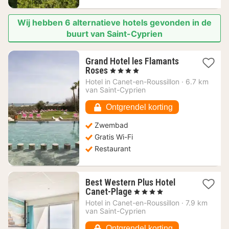
Wij hebben 6 alternatieve hotels gevonden in de
buurt van Saint-Cyprien
Grand Hotel les Flamants
1
Roses
, 4 Sterren
nacht
Hotel in
Canet-en-Roussillon
·
6.7 km
vanaf
van Saint-Cyprien
295,45
€
Ontgrendel korting
Zwembad
Gratis Wi-Fi
Restaurant
Best Western Plus Hotel
1
Canet-Plage
, 4 Sterren
nacht
Hotel in
Canet-en-Roussillon
·
7.9 km
vanaf
van Saint-Cyprien
171,70
€
Ontgrendel korting