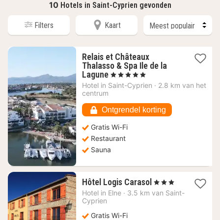
10
Hotels in Saint-Cyprien gevonden
Filters
Kaart
Relais et Châteaux
Thalasso & Spa Ile de la
1
Lagune
, 5 Sterren
nacht
Hotel in
Saint-Cyprien
·
2.8 km van het
vanaf
centrum
314,49
€
Ontgrendel korting
Gratis Wi-Fi
Restaurant
Sauna
1
Hôtel Logis Carasol
, 3 Sterren
nacht
Hotel in
Elne
·
3.5 km van Saint-
vanaf
Cyprien
103,41
Gratis Wi-Fi
€