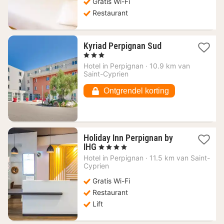
Gratis Wi-Fi
Restaurant
1
Kyriad Perpignan Sud
nacht
, 3 Sterren
vanaf
Hotel in
Perpignan
·
10.9 km van
80,18
Saint-Cyprien
€
Ontgrendel korting
Holiday Inn Perpignan by
1
IHG
, 4 Sterren
nacht
Hotel in
Perpignan
·
11.5 km van Saint-
vanaf
Cyprien
126,06
Gratis Wi-Fi
€
Restaurant
Lift