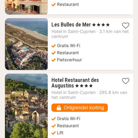
Restaurant
1
Les Bulles de Mer
, 4 Sterren
nacht
Hotel in
Saint-Cyprien
·
3.1 km van het
vanaf
centrum
148,18
Gratis Wi-Fi
€
Restaurant
Fietsverhuur
Hotel Restaurant des
1
Augustins
, 4 Sterren
nacht
Hotel in
Saint-Cyprien
·
295.8 km van
vanaf
het centrum
168,18
€
Ontgrendel korting
Gratis Wi-Fi
Restaurant
Lift