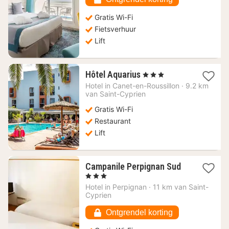
Gratis Wi-Fi
Fietsverhuur
Lift
1
Hôtel Aquarius
, 3 Sterren
nacht
Hotel in
Canet-en-Roussillon
·
9.2 km
vanaf
van Saint-Cyprien
139,22
Gratis Wi-Fi
€
Restaurant
Lift
1
Campanile Perpignan Sud
nacht
, 3 Sterren
vanaf
Hotel in
Perpignan
·
11 km van Saint-
65,46
Cyprien
€
Ontgrendel korting