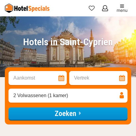
menu
Mijn
favorieten
Hotels in Saint-Cyprien
Aankomst
Vertrek
2 Volwassenen (1 kamer)
Zoeken