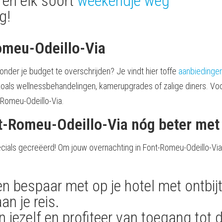
 en elk soort
weekendje weg
g!
omeu-Odeillo-Via
onder je budget te overschrijden? Je vindt hier toffe
aanbiedingen
zoals wellnessbehandelingen, kamerupgrades of zalige diners. Voor 
t-Romeu-Odeillo-Via.
nt-Romeu-Odeillo-Via nóg beter met
cials gecreëerd! Om jouw overnachting in Font-Romeu-Odeillo-Via
n bespaar met op je hotel met ontbijt
an je reis.
 jezelf en profiteer van toegang tot 