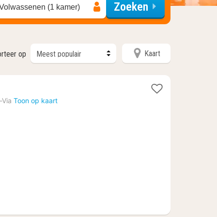
Zoeken
 Volwassenen (1 kamer)
Kaart
orteer op
t
-Via
Toon op kaart
f
4