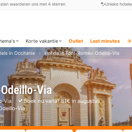
sten waarderen ons met 4 sterren
Unieke hotele
hema's
Korte vakantie
Outlet
Last minutes
☀️
els in Occitanie
Hotels in Font-Romeu-Odeillo-Via
Odeillo-Via
o-Via
Boek nu vanaf 81€ in augustus
deillo-Via