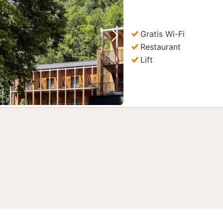
Gratis Wi-Fi
Vorige foto
Volgende foto
Restaurant
Lift