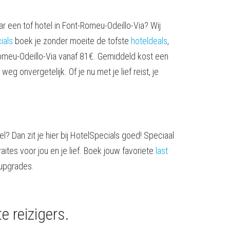
ar een tof hotel in Font-Romeu-Odeillo-Via? Wij
ials
boek je zonder moeite de tofste
hoteldeals
,
t-Romeu-Odeillo-Via vanaf 81€. Gemiddeld kost een
 onvergetelijk. Of je nu met je lief reist, je
l? Dan zit je hier bij HotelSpecials goed! Speciaal
aites voor jou en je lief. Boek jouw favoriete
last
 upgrades.
e reizigers.