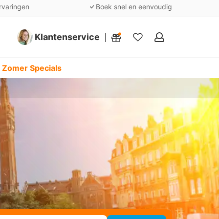
rvaringen
Boek snel en eenvoudig
Klantenservice
Mijn
favorieten
 Zomer Specials