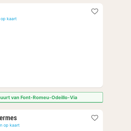
cht
 op kaart
naf
2,77
 buurt van Font-Romeu-Odeillo-Via
1
hermes
nacht
n op kaart