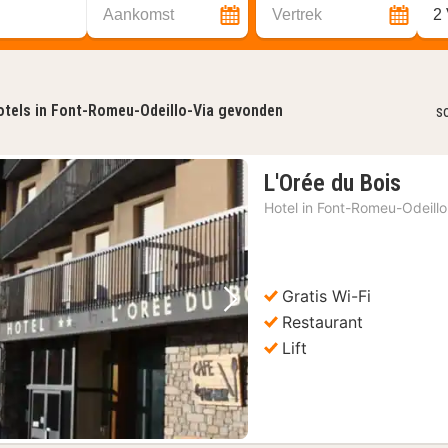
Aankomst
Vertrek
2
otels in Font-Romeu-Odeillo-Via gevonden
s
1
L'Orée du Bois
nach
Hotel in
Font-Romeu-Odeillo
vana
86,7
€
Gratis Wi-Fi
Vorige foto
Volgende foto
Restaurant
Lift