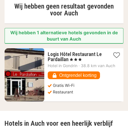
Wij hebben geen resultaat gevonden
voor
Auch
Wij hebben 1 alternatieve hotels gevonden in de
buurt van Auch
Logis Hôtel Restaurant Le
1
Pardaillan
, 3 Sterren
nacht
Hotel in
Gondrin
·
38.8 km van Auch
vanaf
86,77
Ontgrendel korting
€
Gratis Wi-Fi
Restaurant
Hotels in Auch voor een heerlijk verblijf