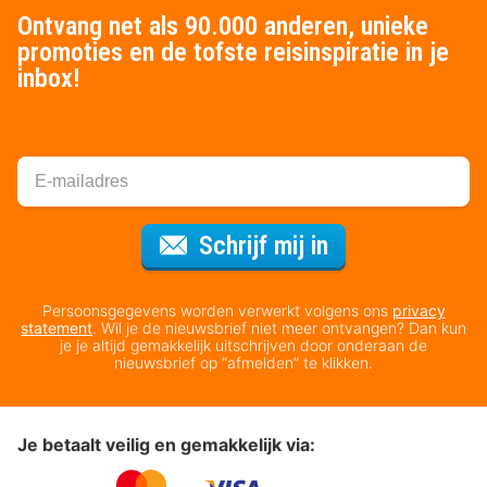
Ontvang net als 90.000 anderen, unieke
promoties en de tofste reisinspiratie in je
inbox!
Voor de nieuws
Schrijf mij in
Persoonsgegevens worden verwerkt volgens ons
privacy
statement
. Wil je de nieuwsbrief niet meer ontvangen? Dan kun
je je altijd gemakkelijk uitschrijven door onderaan de
nieuwsbrief op “afmelden” te klikken.
Je betaalt veilig en gemakkelijk via: