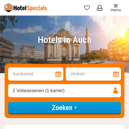
menu
Mijn
favorieten
Hotels in Auch
Aankomst
Vertrek
2 Volwassenen (1 kamer)
Zoeken