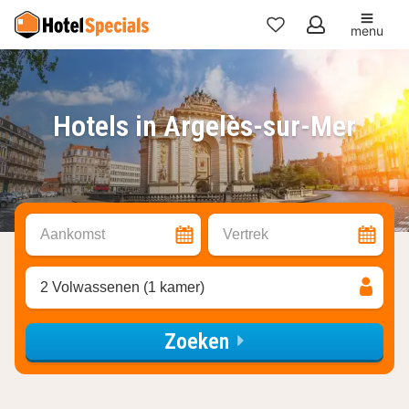
menu
Mijn
favorieten
Hotels in Argelès-sur-Mer
Aankomst
Vertrek
2 Volwassenen (1 kamer)
Zoeken