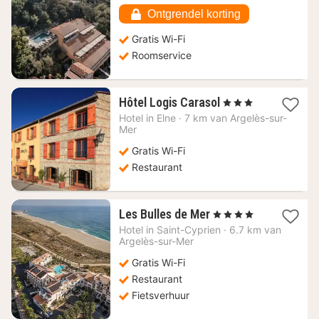
€
Ontgrendel korting
Gratis Wi-Fi
Roomservice
1
Hôtel Logis Carasol
, 3 Sterren
nacht
Hotel in
Elne
·
7 km van Argelès-sur-
vanaf
Mer
108,18
Gratis Wi-Fi
€
Restaurant
1
Les Bulles de Mer
, 4 Sterren
nacht
Hotel in
Saint-Cyprien
·
6.7 km van
vanaf
Argelès-sur-Mer
148,18
Gratis Wi-Fi
€
Restaurant
Fietsverhuur