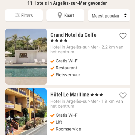
11
Hotels in Argelès-sur-Mer gevonden
Filters
Kaart
1
Grand Hotel du Golfe
nacht
, 4 Sterren
vanaf
Hotel in
Argelès-sur-Mer
·
2.2 km van
204,65
het centrum
€
Gratis Wi-Fi
Restaurant
Fietsverhuur
1
Hôtel Le Maritime
, 3 Sterren
nacht
Hotel in
Argelès-sur-Mer
·
1.9 km van
vanaf
het centrum
139,77
Gratis Wi-Fi
€
Lift
Roomservice