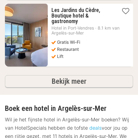
Les Jardins du Cèdre,
Boutique hotel &
1
gastronomy
nacht
Hotel in
Port-Vendres
·
8.1 km van
vanaf
Argelès-sur-Mer
207,72
Gratis Wi-Fi
€
Restaurant
Lift
hotels
Bekijk meer
Boek een hotel in Argelès-sur-Mer
Wil je het fijnste hotel in Argelès-sur-Mer boeken? Wij
van HotelSpecials hebben de tofste
deals
voor jou op
een rijtje gezet, met 11 hotels in Argelès-sur-Mer. We