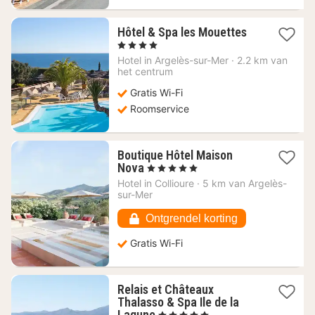
1
Hôtel & Spa les Mouettes
nacht
, 4 Sterren
vanaf
Hotel in
Argelès-sur-Mer
·
2.2 km van
186
het centrum
€
Gratis Wi-Fi
Roomservice
Boutique Hôtel Maison
1
Nova
, 5 Sterren
nacht
Hotel in
Collioure
·
5 km van Argelès-
vanaf
sur-Mer
394,84
€
Ontgrendel korting
Gratis Wi-Fi
Relais et Châteaux
Thalasso & Spa Ile de la
1
Lagune
, 5 Sterren