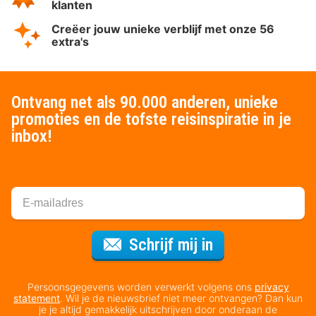
klanten
Creëer jouw unieke verblijf met onze 56
extra's
Ontvang net als 90.000 anderen, unieke
promoties en de tofste reisinspiratie in je
inbox!
Voor de nieuws
Schrijf mij in
Persoonsgegevens worden verwerkt volgens ons
privacy
statement
. Wil je de nieuwsbrief niet meer ontvangen? Dan kun
je je altijd gemakkelijk uitschrijven door onderaan de