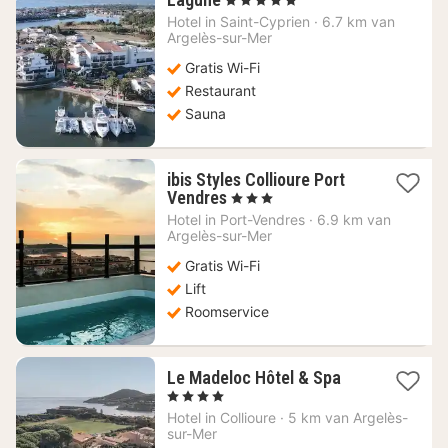
nacht
Hotel in
Saint-Cyprien
·
6.7 km van
vanaf
Argelès-sur-Mer
299,22
Gratis Wi-Fi
€
Restaurant
Sauna
ibis Styles Collioure Port
1
Vendres
, 3 Sterren
nacht
Hotel in
Port-Vendres
·
6.9 km van
vanaf
Argelès-sur-Mer
139,89
Gratis Wi-Fi
€
Lift
Roomservice
1
Le Madeloc Hôtel & Spa
nacht
, 4 Sterren
vanaf
Hotel in
Collioure
·
5 km van Argelès-
259,98
sur-Mer