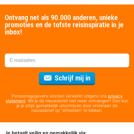
Ontvang net als 90.000 anderen, unieke
promoties en de tofste reisinspiratie in je
inbox!
Voor de nieuws
Schrijf mij in
Persoonsgegevens worden verwerkt volgens ons
privacy
statement
. Wil je de nieuwsbrief niet meer ontvangen? Dan kun
je je altijd gemakkelijk uitschrijven door onderaan de
nieuwsbrief op “afmelden” te klikken.
Je betaalt veilig en gemakkelijk via: