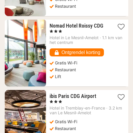
Restaurant
1
Nomad Hotel Roissy CDG
nacht
, 3 Sterren
vanaf
Hotel in
Le Mesnil-Amelot
·
1.1 km van
75,45
het centrum
€
Ontgrendel korting
Gratis Wi-Fi
Restaurant
Lift
1
ibis Paris CDG Airport
nacht
, 3 Sterren
vanaf
Hotel in
Tremblay-en-France
·
3.2 km
90,23
van Le Mesnil-Amelot
€
Gratis Wi-Fi
Restaurant