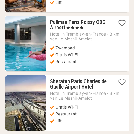
Lift
Pullman Paris Roissy CDG
1
Airport
, 4 Sterren
nacht
Hotel in
Tremblay-en-France
·
3 km
vanaf
van Le Mesnil-Amelot
105,54
Zwembad
€
Gratis Wi-Fi
Restaurant
Sheraton Paris Charles de
1
Gaulle Airport Hotel
nacht
Hotel in
Tremblay-en-France
·
3 km
vanaf
van Le Mesnil-Amelot
204
Gratis Wi-Fi
€
Restaurant
Lift