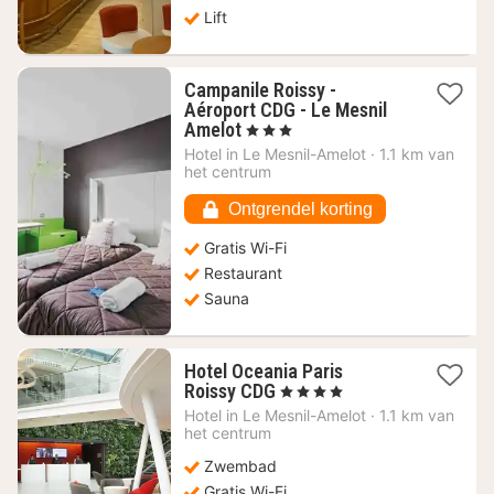
Lift
Campanile Roissy -
Aéroport CDG - Le Mesnil
1
Amelot
, 3 Sterren
nacht
Hotel in
Le Mesnil-Amelot
·
1.1 km van
vanaf
het centrum
55,38
€
Ontgrendel korting
Gratis Wi-Fi
Restaurant
Sauna
Hotel Oceania Paris
1
Roissy CDG
, 4 Sterren
nacht
Hotel in
Le Mesnil-Amelot
·
1.1 km van
vanaf
het centrum
72,82
Zwembad
€
Gratis Wi-Fi