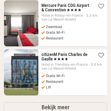
Mercure Paris CDG Airport
1
& Convention
, 4 Sterren
nacht
Hotel in
Roissy-en-France
·
3.3 km
vanaf
van Le Mesnil-Amelot
89,35
Zwembad
€
Gratis Wi-Fi
Restaurant
citizenM Paris Charles de
1
Gaulle
, 4 Sterren
nacht
Hotel in
Tremblay-en-France
·
3.6 km
vanaf
van Le Mesnil-Amelot
77,20
Gratis Wi-Fi
€
Restaurant
Lift
hotels
Bekijk meer