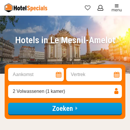
menu
Mijn
favorieten
Hotels in Le Mesnil-Amelot
Aankomst
Vertrek
2 Volwassenen (1 kamer)
Zoeken