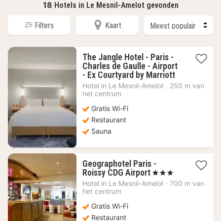
18
Hotels in Le Mesnil-Amelot gevonden
Filters
Kaart
The Jangle Hotel - Paris -
Charles de Gaulle - Airport
1
- Ex Courtyard by Marriott
nacht
Hotel in
Le Mesnil-Amelot
·
250 m van
vanaf
het centrum
97,94
Gratis Wi-Fi
€
Restaurant
Sauna
Geographotel Paris -
1
Roissy CDG Airport
, 3 Sterren
nacht
Hotel in
Le Mesnil-Amelot
·
700 m van
vanaf
het centrum
52,01
Gratis Wi-Fi
€
Restaurant