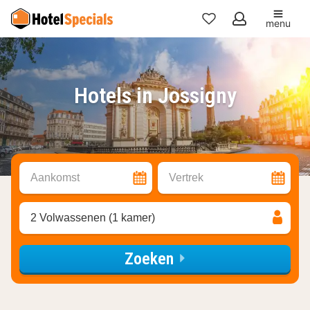
menu
Mijn
favorieten
Hotels in Jossigny
Aankomst
Vertrek
2 Volwassenen (1 kamer)
Zoeken