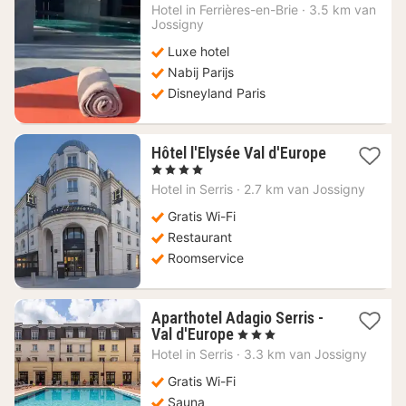
151,80
Hotel in
Ferrières-en-Brie
·
3.5 km van
Jossigny
€
Luxe hotel
Nabij Parijs
Disneyland Paris
Hôtel l'Elysée Val d'Europe
1
, 4 Sterren
nacht
Hotel in
Serris
·
2.7 km van Jossigny
vanaf
179,18
Gratis Wi-Fi
€
Restaurant
Roomservice
Aparthotel Adagio Serris -
1
Val d'Europe
, 3 Sterren
nacht
Hotel in
Serris
·
3.3 km van Jossigny
vanaf
107,50
Gratis Wi-Fi
€
Sauna