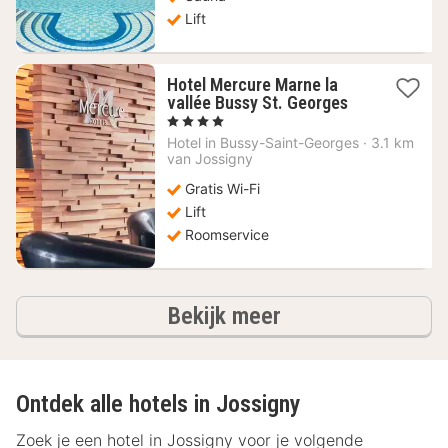
Lift
Hotel Mercure Marne la
1
vallée Bussy St. Georges
nacht
, 4 Sterren
vanaf
Hotel in
Bussy-Saint-Georges
·
3.1 km
100,81
van Jossigny
€
Gratis Wi-Fi
Lift
Roomservice
hotels
Bekijk meer
Ontdek alle hotels in Jossigny
Zoek je een hotel in Jossigny voor je volgende