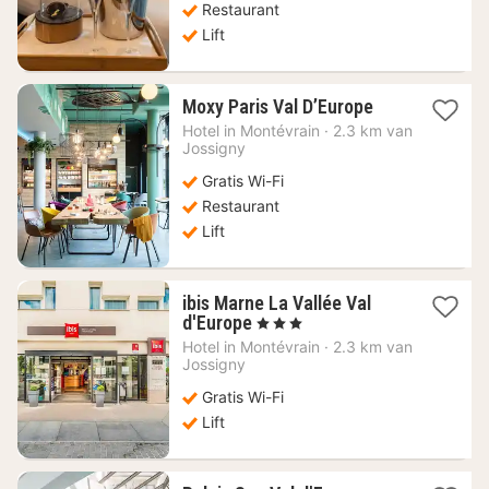
Restaurant
Lift
1
Moxy Paris Val D’Europe
nacht
Hotel in
Montévrain
·
2.3 km van
vanaf
Jossigny
103
Gratis Wi-Fi
€
Restaurant
Lift
ibis Marne La Vallée Val
1
d'Europe
, 3 Sterren
nacht
Hotel in
Montévrain
·
2.3 km van
vanaf
Jossigny
112,62
Gratis Wi-Fi
€
Lift