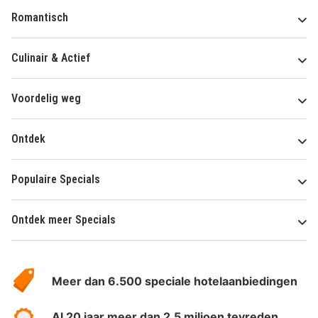
Romantisch
Culinair & Actief
Voordelig weg
Ontdek
Populaire Specials
Ontdek meer Specials
Over
HotelSpecials
Meer dan 6.500 speciale hotelaanbiedingen
Al 20 jaar meer dan 2.5 miljoen tevreden