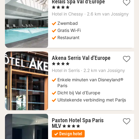
1
Relais Spa Val d'Europe
nacht
, 4 Sterren
vanaf
Hotel in
Chessy
·
2.6 km van Jossigny
164,18
€
Zwembad
Gratis Wi-Fi
Restaurant
1
Akena Serris Val d’Europe
nacht
, 4 Sterren
vanaf
Hotel in
Serris
·
2.2 km van Jossigny
121,50
€
Enkele minuten van Disneyland®
Paris
Dicht bij Val d’Europe
Uitstekende verbinding met Parijs
Paxton Hotel Spa Paris
1
MLV
, 4 Sterren
nacht
Design hotel
vanaf