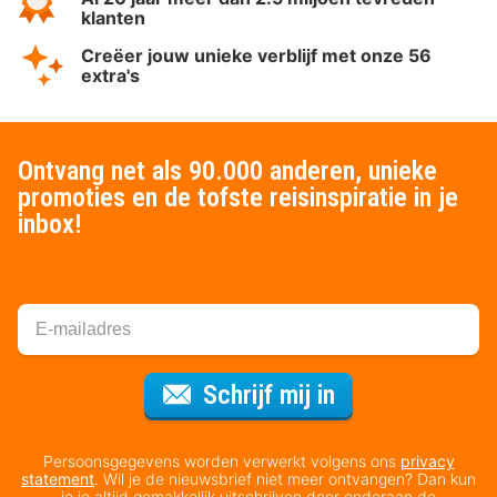
klanten
Creëer jouw unieke verblijf met onze 56
extra's
Ontvang net als 90.000 anderen, unieke
promoties en de tofste reisinspiratie in je
inbox!
Voor de nieuws
Schrijf mij in
Persoonsgegevens worden verwerkt volgens ons
privacy
statement
. Wil je de nieuwsbrief niet meer ontvangen? Dan kun
je je altijd gemakkelijk uitschrijven door onderaan de