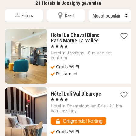
21
Hotels in Jossigny gevonden
Filters
Kaart
Hôtel Le Cheval Blanc
1
Paris Marne La Vallée
nacht
, 4 Sterren
vanaf
Hotel in
Jossigny
·
0 m van het
107,12
centrum
€
Gratis Wi-Fi
Restaurant
1
Hôtel Dali Val D'Europe
nacht
, 4 Sterren
vanaf
Hotel in
Chanteloup-en-Brie
·
2.1 km
107,41
van Jossigny
€
Ontgrendel korting
Gratis Wi-Fi