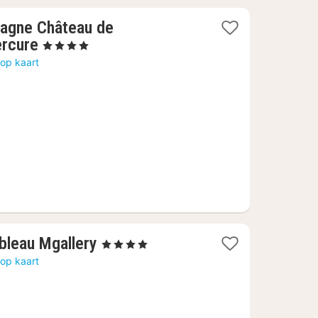
agne Château de
1
ercure
, 4 Sterren
nacht
op kaart
vanaf
123,70
€
1
ebleau Mgallery
, 4 Sterren
nacht
op kaart
vanaf
135,45
€