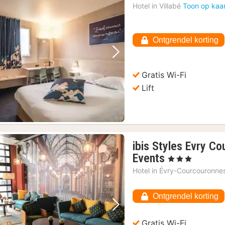
Hotel in
Villabé
Toon op kaa
Ontgrendel korting
Vorige foto
Volgende foto
Gratis Wi-Fi
Lift
ibis Styles Evry C
1
Events
, 3 Sterren
nacht
Hotel in
Évry-Courcouronne
vanaf
72,16
Ontgrendel korting
€
Vorige foto
Volgende foto
Gratis Wi-Fi