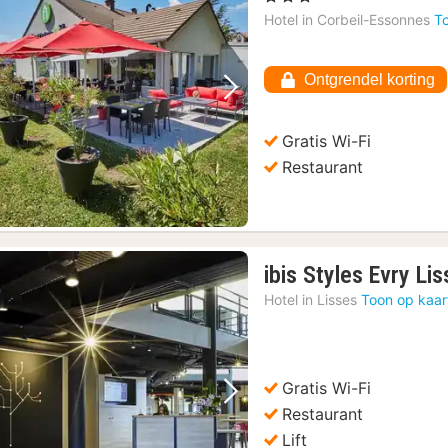
Hotel in
Corbeil-Essonnes
T
Ontgrendel korting
Vorige foto
Volgende foto
Gratis Wi-Fi
Restaurant
ibis Styles Evry Li
Hotel in
Lisses
Toon op kaar
Gratis Wi-Fi
Vorige foto
Volgende foto
Restaurant
Lift