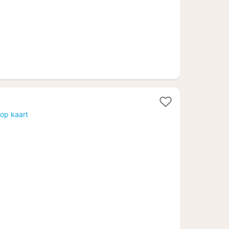
acht
op kaart
anaf
87