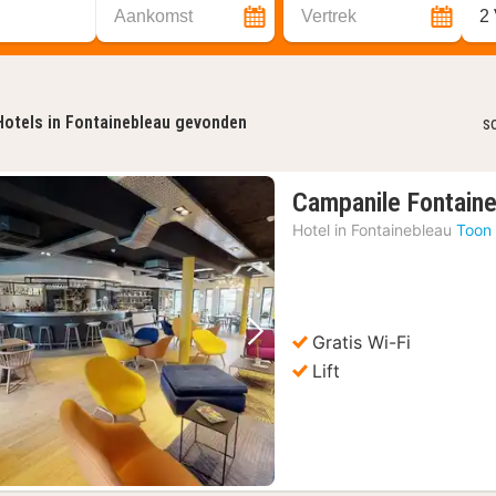
Aankomst
Vertrek
2
Hotels in Fontainebleau gevonden
s
Campanile Fontain
Hotel in
Fontainebleau
Toon 
Gratis Wi-Fi
Vorige foto
Volgende foto
Lift