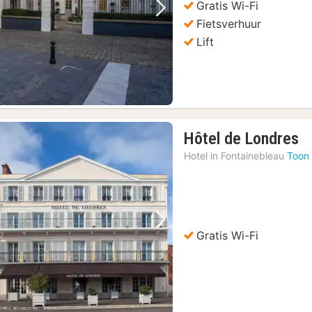
Gratis Wi-Fi
Vorige foto
Volgende foto
Fietsverhuur
Lift
1
Hôtel de Londres
n
Hotel in
Fontainebleau
Toon 
v
1
€
Vorige foto
Volgende foto
Gratis Wi-Fi