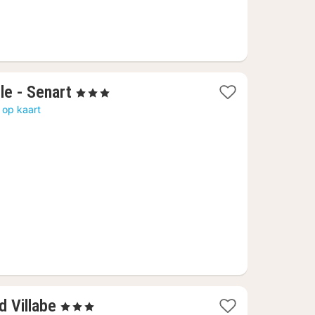
1
le - Senart
, 3 Sterren
nacht
 op kaart
vanaf
62,20
€
1
d Villabe
, 3 Sterren