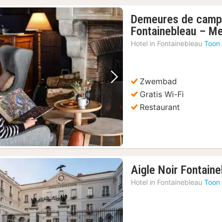
Demeures de camp
Fontainebleau – M
Hotel in
Fontainebleau
Toon 
Zwembad
Vorige foto
Volgende foto
Gratis Wi-Fi
Restaurant
Aigle Noir Fontain
Hotel in
Fontainebleau
Toon 