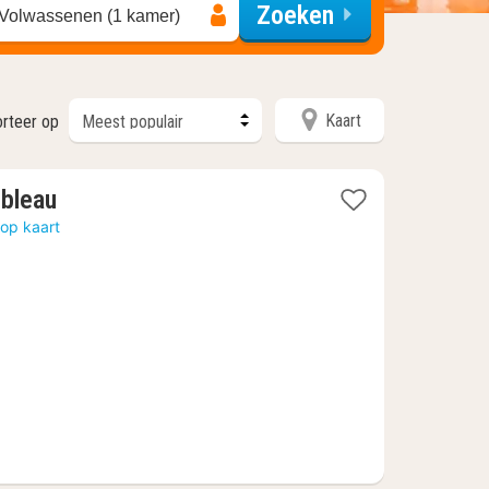
Zoeken
 Volwassenen (1 kamer)
Kaart
orteer op
1
ebleau
nacht
op kaart
vanaf
71,18
€