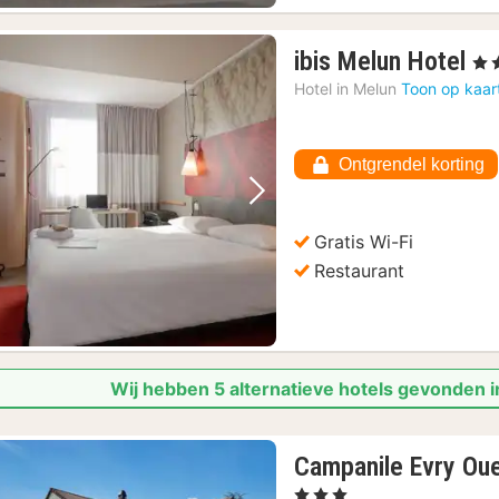
1
ibis Melun Hotel
, 3 
na
Hotel in
Melun
Toon op kaar
va
67
€
Ontgrendel korting
Vorige foto
Volgende foto
Gratis Wi-Fi
Restaurant
Wij hebben 5 alternatieve hotels gevonden i
Campanile Evry Oue
, 3 Sterren