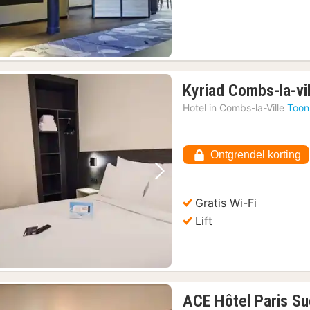
Kyriad Combs-la-vil
Hotel in
Combs-la-Ville
Toon
Ontgrendel korting
Vorige foto
Volgende foto
Gratis Wi-Fi
Lift
ACE Hôtel Paris Su