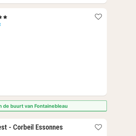
Sterren
cht
t
naf
,67
n de buurt van Fontainebleau
1
st - Corbeil Essonnes
nacht