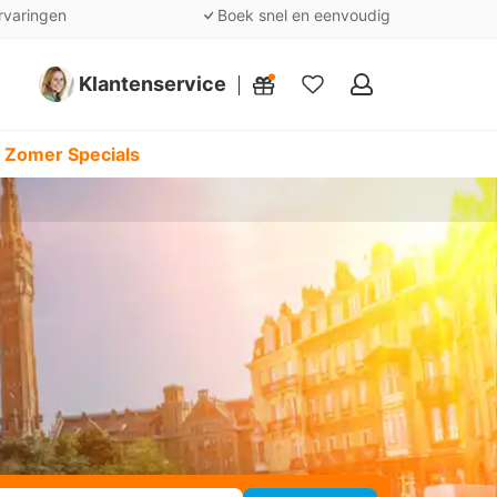
rvaringen
Boek snel en eenvoudig
Klantenservice
Mijn
favorieten
 Zomer Specials