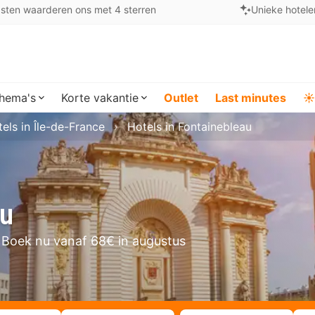
sten waarderen ons met 4 sterren
Unieke hotele
hema's
Korte vakantie
Outlet
Last minutes
☀️
els in Île-de-France
Hotels in Fontainebleau
au
Boek nu vanaf 68€ in augustus