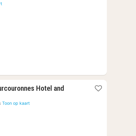
nacht
rt
vanaf
69,48
€
ourcouronnes Hotel and
s
Toon op kaart