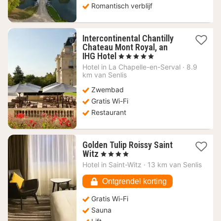
Romantisch verblijf
Intercontinental Chantilly
Chateau Mont Royal, an
1
IHG Hotel
, 5 Sterren
nacht
Hotel in
La Chapelle-en-Serval
·
8.9
vanaf
km van Senlis
197,27
Zwembad
€
Gratis Wi-Fi
Restaurant
Golden Tulip Roissy Saint
1
Witz
, 4 Sterren
nacht
Hotel in
Saint-Witz
·
13 km van Senlis
vanaf
62,06
Ontgrendel korting
€
Gratis Wi-Fi
Sauna