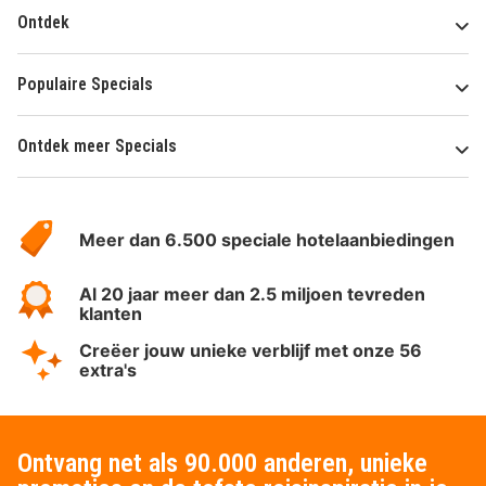
Ontdek
Populaire Specials
Ontdek meer Specials
Over
HotelSpecials
Meer dan 6.500 speciale hotelaanbiedingen
Al 20 jaar meer dan 2.5 miljoen tevreden
klanten
Creëer jouw unieke verblijf met onze 56
extra's
Ontvang net als 90.000 anderen, unieke