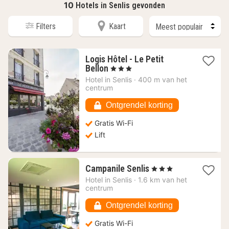
10
Hotels in Senlis gevonden
Filters
Kaart
Logis Hôtel - Le Petit
1
Bellon
, 3 Sterren
nacht
Hotel in
Senlis
·
400 m van het
vanaf
centrum
78,28
€
Ontgrendel korting
Gratis Wi-Fi
Lift
1
Campanile Senlis
, 3 Sterren
nacht
Hotel in
Senlis
·
1.6 km van het
vanaf
centrum
57,95
€
Ontgrendel korting
Gratis Wi-Fi