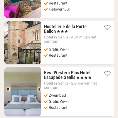
Restaurant
Fietsverhuur
Hostellerie de la Porte
1
Bellon
, 3 Sterren
nacht
Hotel in
Senlis
·
450 m van het
vanaf
centrum
96,96
Gratis Wi-Fi
€
Restaurant
Best Western Plus Hotel
1
Escapade Senlis
, 4 Sterren
nacht
Hotel in
Senlis
·
2.9 km van het
vanaf
centrum
98,18
Zwembad
€
Gratis Wi-Fi
Restaurant