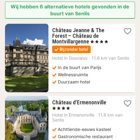
Wij hebben 6 alternatieve hotels gevonden in de
buurt van Senlis
Château Jeanne & The
Forest – Château de
1
Montvillargenne
, 4 Sterren
nacht
Bijzonder hotel
vanaf
255
Hotel in
Gouvieux
·
11.6 km van Senlis
€
In de buurt van Parijs
Wellnessruimte
Duurzaam hotel
2
Château d'Ermenonville
nachten
, 4 Sterren
vanaf
Hotel in
Ermenonville
·
11.8 km van
119
Senlis
€
Achttiende-eeuws kasteel
Gastronomische restaurant