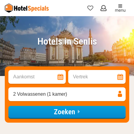
menu
Mijn
favorieten
Hotels in Senlis
Aankomst
Vertrek
2 Volwassenen (1 kamer)
Zoeken