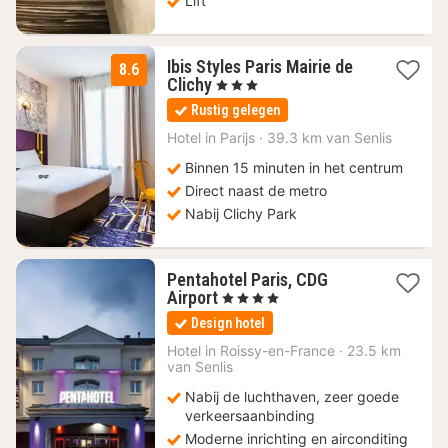
Lift
Ibis Styles Paris Mairie de
8.6
1
Clichy
, 3 Sterren
nacht
Rustig gelegen
vanaf
70
Hotel in
Parijs
·
39.3 km van Senlis
€
Binnen 15 minuten in het centrum
Direct naast de metro
Nabij Clichy Park
Pentahotel Paris, CDG
1
Airport
, 4 Sterren
nacht
Design hotel
vanaf
94,10
Hotel in
Roissy-en-France
·
23.5 km
van Senlis
€
Nabij de luchthaven, zeer goede
verkeersaanbinding
Moderne inrichting en airconditing