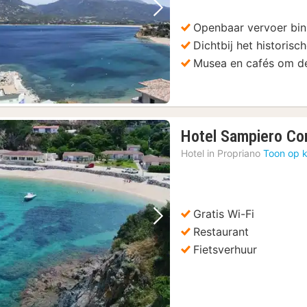
Vorige foto
Volgende foto
Openbaar vervoer bin
Dichtbij het historisc
Musea en cafés om d
Hotel Sampiero Co
Hotel in
Propriano
Toon op k
Gratis Wi-Fi
Vorige foto
Volgende foto
Restaurant
Fietsverhuur