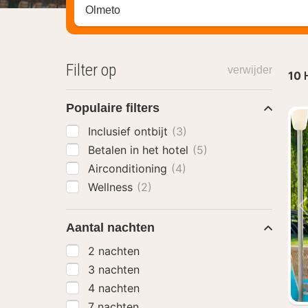
Zoek op hotel, regio of stad
Filter op
verwijder
10
Populaire filters
Inclusief ontbijt
(3)
Betalen in het hotel
(5)
Airconditioning
(4)
Wellness
(2)
Aantal nachten
2 nachten
3 nachten
4 nachten
7 nachten