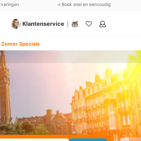
rvaringen
Boek snel en eenvoudig
Klantenservice
Mijn
favorieten
 Zomer Specials