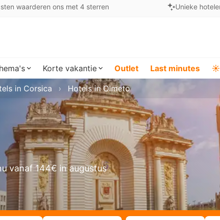
sten waarderen ons met 4 sterren
Unieke hotele
hema's
Korte vakantie
Outlet
Last minutes
☀️
els in Corsica
Hotels in Olmeto
u vanaf 144€ in augustus