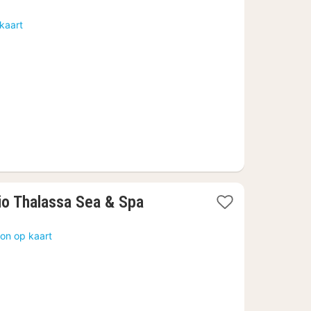
nacht
vanaf
kaart
333,15
€
1
cio Thalassa Sea & Spa
nacht
vanaf
on op kaart
507
€