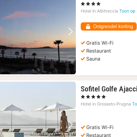
, 4 Sterren
Hotel in
Albitreccia
Toon op 
Ontgrendel korting
Vorige foto
Volgende foto
Gratis Wi-Fi
Restaurant
Sauna
Sofitel Golfe Ajac
, 5 Sterren
Hotel in
Grosseto-Prugna
To
Gratis Wi-Fi
Vorige foto
Volgende foto
Restaurant