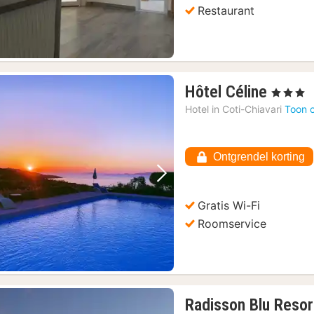
Restaurant
1
Hôtel Céline
, 3 Sterren
nacht
Hotel in
Coti-Chiavari
Toon 
vanaf
141,0
€
Ontgrendel korting
Vorige foto
Volgende foto
Gratis Wi-Fi
Roomservice
Radisson Blu Resor