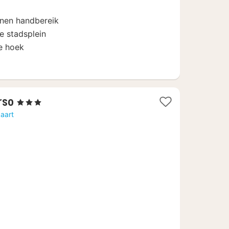
nen handbereik
he stadsplein
e hoek
1
rso
, 3 Sterren
nacht
aart
vanaf
397,23
€