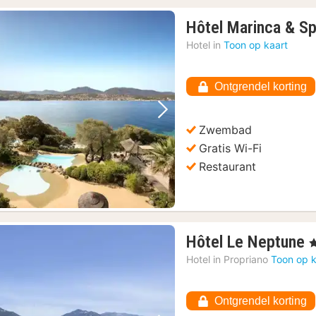
Hôtel Marinca & S
Hotel in
Toon op kaart
Ontgrendel korting
Vorige foto
Volgende foto
Zwembad
Gratis Wi-Fi
Restaurant
Hôtel Le Neptune
, 
n
Hotel in
Propriano
Toon op k
v
Ontgrendel korting