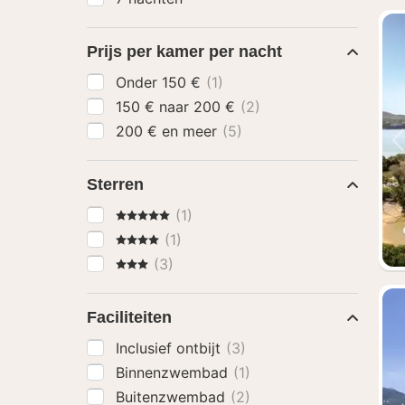
Prijs per kamer per nacht
Onder 150 €
(1)
150 € naar 200 €
(2)
200 € en meer
(5)
Sterren
5 Sterren
(1)
4 Sterren
(1)
3 Sterren
(3)
Faciliteiten
Inclusief ontbijt
(3)
Binnenzwembad
(1)
Buitenzwembad
(2)