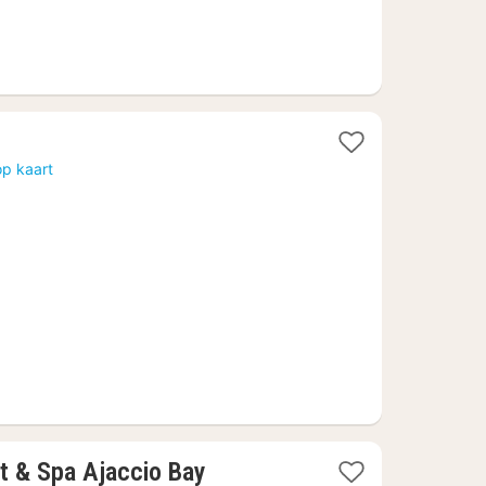
op kaart
4
1
t & Spa Ajaccio Bay