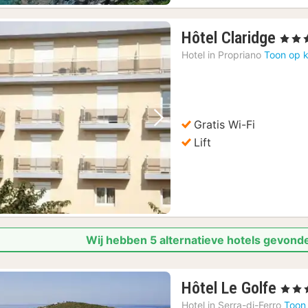
1
Hôtel Claridge
, 3 Ster
nac
Hotel in
Propriano
Toon op k
vana
143
€
Gratis Wi-Fi
Vorige foto
Volgende foto
Lift
Wij hebben 5 alternatieve hotels gevond
1
Hôtel Le Golfe
, 4 Ste
nac
Hotel in
Serra-di-Ferro
Toon