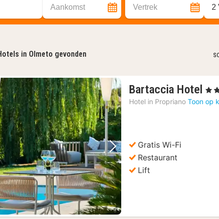
Aankomst
Vertrek
2
Hotels in Olmeto gevonden
s
1
Bartaccia Hotel
, 4 S
na
Hotel in
Propriano
Toon op k
va
26
€
Gratis Wi-Fi
Vorige foto
Volgende foto
Restaurant
Lift