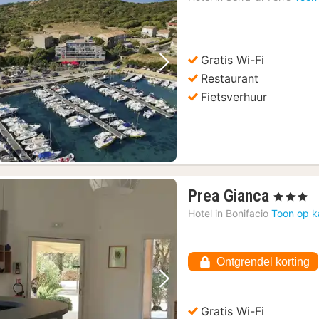
van
213
€
Gratis Wi-Fi
Vorige foto
Volgende foto
Restaurant
Fietsverhuur
1
Prea Gianca
, 3 Sterren
nacht
Hotel in
Bonifacio
Toon op k
vanaf
225,7
€
Ontgrendel korting
Vorige foto
Volgende foto
Gratis Wi-Fi