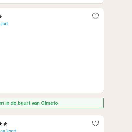
ren
ht
aart
f
,98
en in de buurt van Olmeto
rren
ht
 op kaart