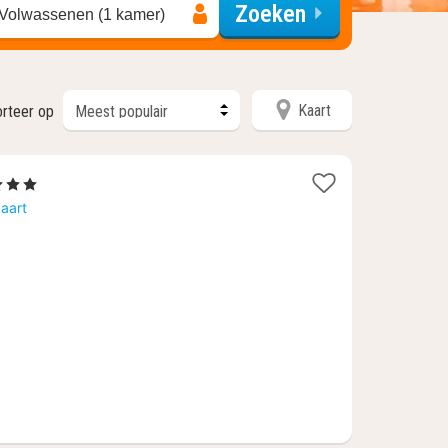
Zoeken
 Volwassenen (1 kamer)
Kaart
orteer op
terren
cht
aart
naf
6,07