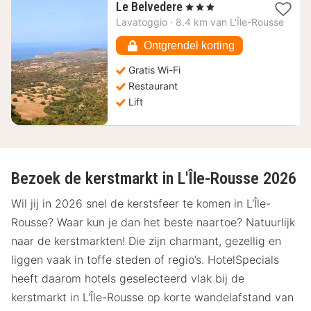
1
Le Belvedere
, 3 Sterren
nacht
Lavatoggio
·
8.4 km van L'Île-Rousse
vanaf
222,31
Ontgrendel korting
€
Gratis Wi-Fi
Restaurant
Lift
Bezoek de kerstmarkt in L'Île-Rousse 2026
Wil jij in 2026 snel de kerstsfeer te komen in L'Île-
Rousse? Waar kun je dan het beste naartoe? Natuurlijk
naar de kerstmarkten! Die zijn charmant, gezellig en
liggen vaak in toffe steden of regio’s. HotelSpecials
heeft daarom hotels geselecteerd vlak bij de
kerstmarkt in L'Île-Rousse op korte wandelafstand van