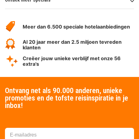
Over
HotelSpecials
Meer dan 6.500 speciale hotelaanbiedingen
Al 20 jaar meer dan 2.5 miljoen tevreden
klanten
Creëer jouw unieke verblijf met onze 56
extra's
Ontvang net als 90.000 anderen, unieke
promoties en de tofste reisinspiratie in je
inbox!