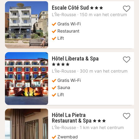
1
Escale Côté Sud
, 3 Sterren
nacht
L'Île-Rousse
·
150 m van het centrum
vanaf
171,40
Gratis Wi-Fi
€
Restaurant
Lift
1
Hôtel Liberata & Spa
nacht
, 4 Sterren
vanaf
L'Île-Rousse
·
300 m van het centrum
497,56
€
Gratis Wi-Fi
Sauna
Lift
Hôtel La Pietra
1
Restaurant & Spa
, 3 Sterren
nacht
L'Île-Rousse
·
1 km van het centrum
vanaf
199,94
Zwembad