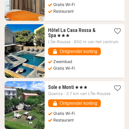
€
Gratis Wi-Fi
Restaurant
Hôtel La Casa Rossa &
1
Spa
, 3 Sterren
nacht
L'Île-Rousse
·
850 m van het centrum
vanaf
211,56
Ontgrendel korting
€
Zwembad
Gratis Wi-Fi
1
Sole e Monti
, 3 Sterren
nacht
Quenza
·
2.7 km van L'Île-Rousse
vanaf
105,78
Ontgrendel korting
€
Gratis Wi-Fi
Restaurant