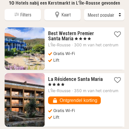
10
Hotels nabij een Kerstmarkt in L'Île-Rousse gevonden
Filters
Kaart
Best Western Premier
1
Santa Maria
, 4 Sterren
nacht
L'Île-Rousse
·
300 m van het centrum
vanaf
307,06
Gratis Wi-Fi
€
Lift
La Résidence Santa Maria
1
, 4 Sterren
nacht
L'Île-Rousse
·
350 m van het centrum
vanaf
377,08
Ontgrendel korting
€
Gratis Wi-Fi
Lift