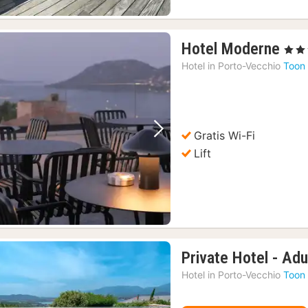
1
Hotel Moderne
, 4 Ste
nac
Hotel in
Porto-Vecchio
Toon 
van
273
€
Gratis Wi-Fi
Vorige foto
Volgende foto
Lift
Private Hotel - Adu
Hotel in
Porto-Vecchio
Toon 