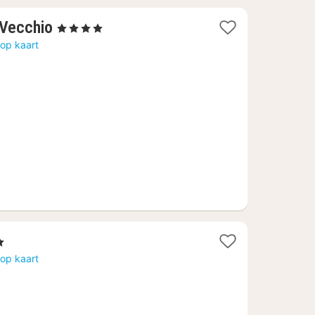
1
 Vecchio
, 4 Sterren
nacht
op kaart
vanaf
322,04
€
ren
t
op kaart
f
,44