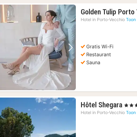
Golden Tulip Porto
Hotel in
Porto-Vecchio
Toon 
Gratis Wi-Fi
Vorige foto
Volgende foto
Restaurant
Sauna
1
Hôtel Shegara
, 3 Ster
nach
Hotel in
Porto-Vecchio
Toon 
vana
209
€