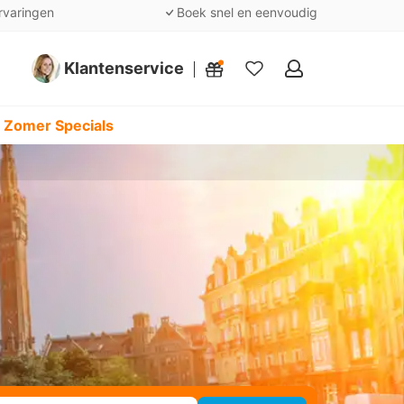
rvaringen
Boek snel en eenvoudig
Klantenservice
Mijn
favorieten
 Zomer Specials