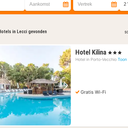
Aankomst
Vertrek
2
Hotels in Lecci gevonden
s
1
Hotel Kilina
, 3 Sterren
nacht
Hotel in
Porto-Vecchio
Toon 
vanaf
254,10
€
Vorige foto
Volgende foto
Gratis Wi-Fi