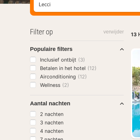
Zoek op hotel, regio of stad
Filter op
verwijder
13
Populaire filters
Inclusief ontbijt
(3)
Betalen in het hotel
(12)
Airconditioning
(12)
Wellness
(2)
Aantal nachten
2 nachten
3 nachten
4 nachten
7 nachten