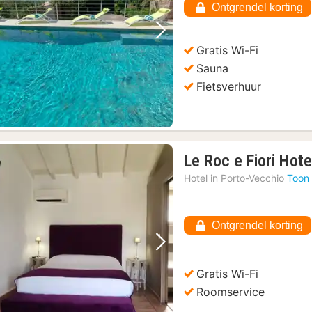
Ontgrendel korting
Vorige foto
Volgende foto
Gratis Wi-Fi
Sauna
Fietsverhuur
Le Roc e Fiori Hote
Hotel in
Porto-Vecchio
Toon 
Ontgrendel korting
Vorige foto
Volgende foto
Gratis Wi-Fi
Roomservice