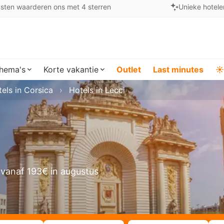
sten waarderen ons met 4 sterren
Unieke hotele
hema's
Korte vakantie
Outlet
Last minutes
☀️
els in Corsica
Hotels in Lecci
vanaf 193€ in augustus