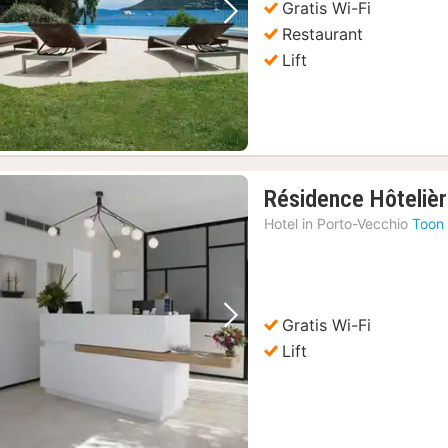
Gratis Wi-Fi
Vorige foto
Volgende foto
Restaurant
Lift
Résidence Hôteliè
Hotel in
Porto-Vecchio
Toon 
Gratis Wi-Fi
Vorige foto
Volgende foto
Lift