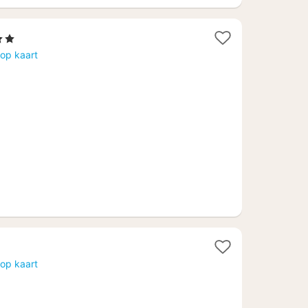
terren
cht
op kaart
naf
6,93
op kaart