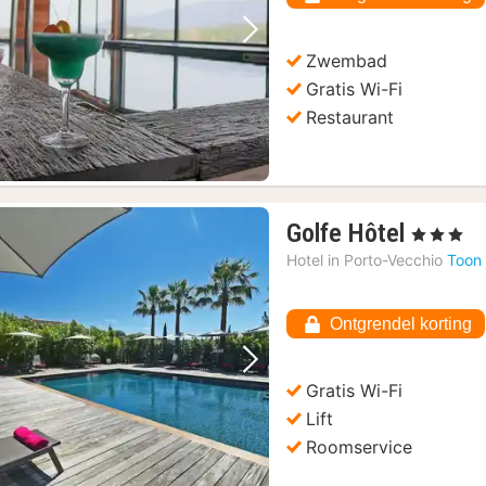
€
Vorige foto
Volgende foto
Zwembad
Gratis Wi-Fi
Restaurant
1
Golfe Hôtel
, 3 Sterren
nacht
Hotel in
Porto-Vecchio
Toon 
vanaf
265,60
Ontgrendel korting
€
Vorige foto
Volgende foto
Gratis Wi-Fi
Lift
Roomservice