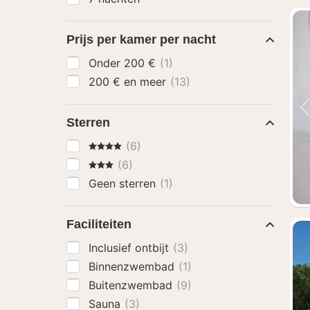
Prijs per kamer per nacht
Onder 200 €
(1)
200 € en meer
(13)
Sterren
4 Sterren
(6)
3 Sterren
(6)
Geen sterren
(1)
Faciliteiten
Inclusief ontbijt
(3)
Binnenzwembad
(1)
Buitenzwembad
(9)
Sauna
(3)