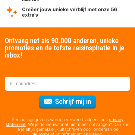
Creëer jouw unieke verblijf met onze 56
extra's
Ontvang net als 90.000 anderen, unieke
promoties en de tofste reisinspiratie in je
inbox!
Voor de nieuws
Schrijf mij in
Persoonsgegevens worden verwerkt volgens ons
privacy
statement
. Wil je de nieuwsbrief niet meer ontvangen? Dan kun
je je altijd gemakkelijk uitschrijven door onderaan de
nieuwsbrief op “afmelden” te klikken.