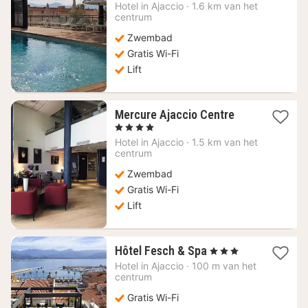
vanaf
Hotel in
Ajaccio
·
1.6 km van het
109,24
centrum
€
Zwembad
Gratis Wi-Fi
Lift
1
Mercure Ajaccio Centre
nacht
, 4 Sterren
vanaf
Hotel in
Ajaccio
·
1.5 km van het
151,81
centrum
€
Zwembad
Gratis Wi-Fi
Lift
1
Hôtel Fesch & Spa
, 3 Sterren
nacht
Hotel in
Ajaccio
·
100 m van het
vanaf
centrum
131,49
Gratis Wi-Fi
€