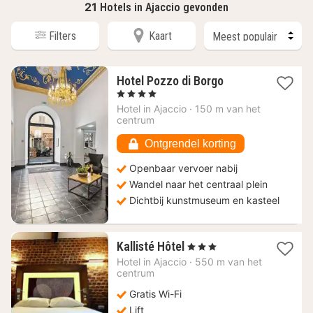
21
Hotels in Ajaccio gevonden
Filters
Kaart
1
Hotel Pozzo di Borgo
nacht
, 4 Sterren
vanaf
Hotel in
Ajaccio
·
150 m van het
167,83
centrum
€
Ontgrendel korting
Openbaar vervoer nabij
Wandel naar het centraal plein
Dichtbij kunstmuseum en kasteel
1
Kallisté Hôtel
, 3 Sterren
nacht
Hotel in
Ajaccio
·
550 m van het
vanaf
centrum
134,82
Gratis Wi-Fi
€
Lift