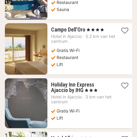
Restaurant
Sauna
1
Campo Dell'Oro
, 4 Sterren
nacht
Hotel in
Ajaccio
·
3.2 km van het
vanaf
centrum
178,78
Gratis Wi-Fi
€
Restaurant
Lift
Holiday Inn Express
1
Ajaccio by IHG
, 3 Sterren
nacht
Hotel in
Ajaccio
·
3 km van het
vanaf
centrum
106,37
Gratis Wi-Fi
€
Lift