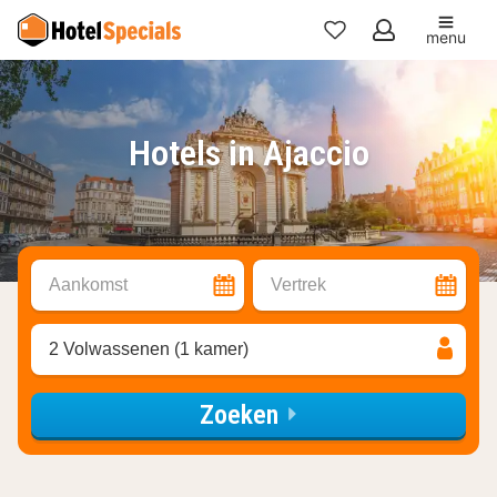
menu
Mijn
favorieten
Hotels in Ajaccio
Aankomst
Vertrek
2 Volwassenen (1 kamer)
Zoeken