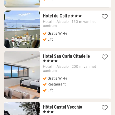
1
Hotel du Golfe
, 3 Sterren
nacht
Hotel in
Ajaccio
·
150 m van het
vanaf
centrum
100,88
Gratis Wi-Fi
€
Lift
1
Hotel San Carlu Citadelle
nacht
, 4 Sterren
vanaf
Hotel in
Ajaccio
·
200 m van het
186,79
centrum
€
Gratis Wi-Fi
Restaurant
Lift
1
Hôtel Castel Vecchio
nacht
, 3 Sterren