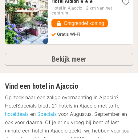
1
Hotel Albion
, 3 Sterren
nacht
Hotel in
Ajaccio
·
2 km van het
vanaf
centrum
123,55
€
Ontgrendel korting
Gratis Wi-Fi
hotels
Bekijk meer
Vind een hotel in Ajaccio
Op zoek naar een zalige overnachting in Ajaccio?
HotelSpecials biedt 21 hotels in Ajaccio met toffe
hoteldeals
en
Specials
voor Augustus, September en
ook voor daarna. Of je er nu vroeg bij bent of last
minute een hotel in Ajaccio zoekt, wij hebben voor jou