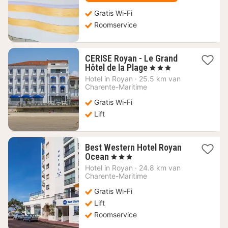
Gratis Wi-Fi
Roomservice
CERISE Royan - Le Grand
1
Hôtel de la Plage
, 3 Sterren
nacht
Hotel in
Royan
·
25.5 km van
vanaf
Charente-Maritime
156,60
Gratis Wi-Fi
€
Lift
Best Western Hotel Royan
1
Ocean
, 3 Sterren
nacht
Hotel in
Royan
·
24.8 km van
vanaf
Charente-Maritime
127,27
Gratis Wi-Fi
€
Lift
Roomservice