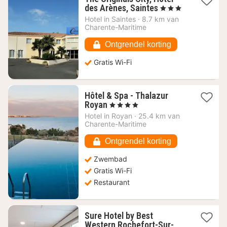
1
des Arènes, Saintes
, 3 Sterren
nacht
Hotel in
Saintes
·
8.7 km van
vanaf
Charente-Maritime
91,82
€
Ontgrendel korting
Gratis Wi-Fi
Hôtel & Spa - Thalazur
1
Royan
, 4 Sterren
nacht
Hotel in
Royan
·
25.4 km van
vanaf
Charente-Maritime
353,83
€
Ontgrendel korting
Zwembad
Gratis Wi-Fi
Restaurant
Sure Hotel by Best
Western Rochefort-Sur-