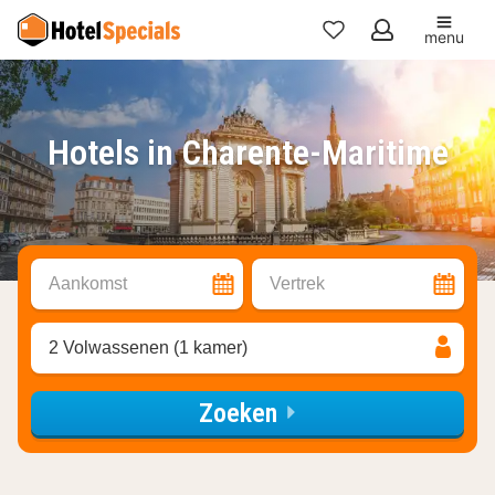
menu
Mijn
favorieten
Hotels in Charente-Maritime
Aankomst
Vertrek
2 Volwassenen (1 kamer)
Zoeken