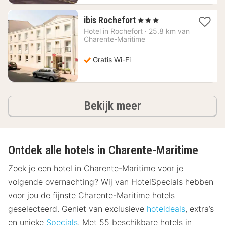
1
ibis Rochefort
, 3 Sterren
nacht
Hotel in
Rochefort
·
25.8 km van
vanaf
Charente-Maritime
84,95
€
Gratis Wi-Fi
hotels
Bekijk meer
Ontdek alle hotels in Charente-Maritime
Zoek je een hotel in Charente-Maritime voor je
volgende overnachting? Wij van HotelSpecials hebben
voor jou de fijnste Charente-Maritime hotels
geselecteerd. Geniet van exclusieve
hoteldeals
, extra’s
en unieke
Specials
. Met 55 beschikbare hotels in