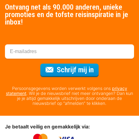
Ontvang net als 90.000 anderen, unieke
promoties en de tofste reisinspiratie in je
inbox!
Voor de nieuws
Schrijf mij in
Persoonsgegevens worden verwerkt volgens ons
privacy
statement
. Wil je de nieuwsbrief niet meer ontvangen? Dan kun
je je altijd gemakkelijk uitschrijven door onderaan de
nieuwsbrief op “afmelden” te klikken.
Je betaalt veilig en gemakkelijk via: