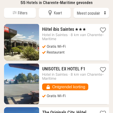
55
Hotels in Charente-Maritime gevonden
Filters
Kaart
1
Hôtel ibis Saintes
, 3 Sterren
nacht
Hotel in
Saintes
·
8 km van Charente-
vanaf
Maritime
76,44
Gratis Wi-Fi
€
Restaurant
1
UNISOTEL EX HOTEL F1
nacht
Hotel in
Saintes
·
8 km van Charente-
vanaf
Maritime
38,48
€
Ontgrendel korting
Gratis Wi-Fi
The Originals City, Hôtel