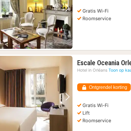
€
Gratis Wi-Fi
Vorige foto
Volgende foto
Roomservice
Escale Oceania Orl
Hotel in
Orléans
Toon op ka
Ontgrendel korting
Vorige foto
Volgende foto
Gratis Wi-Fi
Lift
Roomservice