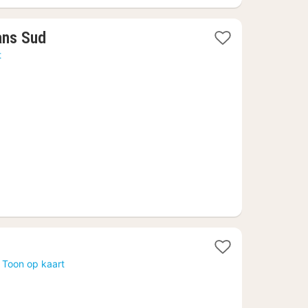
1
ans Sud
nacht
t
vanaf
50,83
€
n
Toon op kaart