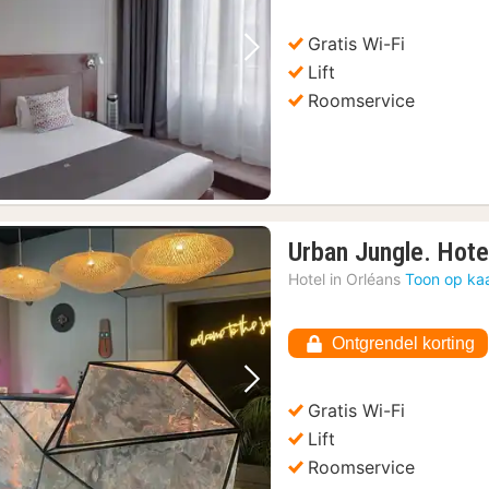
Gratis Wi-Fi
Vorige foto
Volgende foto
Lift
Roomservice
Urban Jungle. Hote
Hotel in
Orléans
Toon op ka
Ontgrendel korting
Vorige foto
Volgende foto
Gratis Wi-Fi
Lift
Roomservice