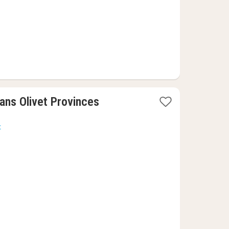
1
ans Olivet Provinces
nacht
vanaf
t
73,64
€