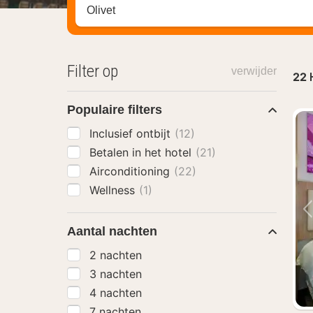
Zoek op hotel, regio of stad
Filter op
verwijder
22
Populaire filters
Inclusief ontbijt
(12)
Betalen in het hotel
(21)
Airconditioning
(22)
Wellness
(1)
Aantal nachten
2 nachten
3 nachten
4 nachten
7 nachten