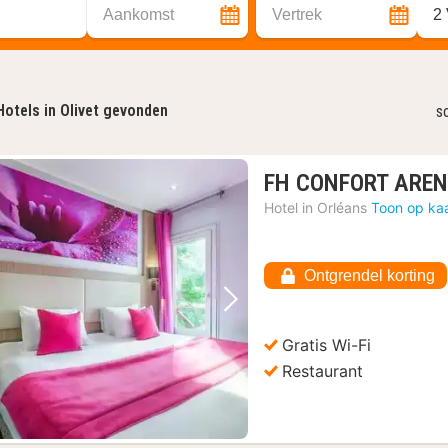
Aankomst
Vertrek
2
Hotels in Olivet gevonden
s
FH CONFORT ARE
Hotel in
Orléans
Toon op ka
Ontgrendel korting
Vorige foto
Volgende foto
Gratis Wi-Fi
Restaurant