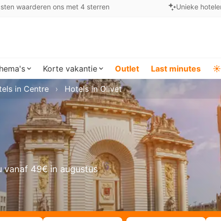
sten waarderen ons met 4 sterren
Unieke hotele
hema's
Korte vakantie
Outlet
Last minutes
☀️
els in Centre
Hotels in Olivet
 vanaf 49€ in augustus