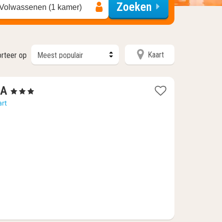
Zoeken
 Volwassenen (1 kamer)
Kaart
orteer op
1
NA
, 3 Sterren
nacht
art
vanaf
73,60
€