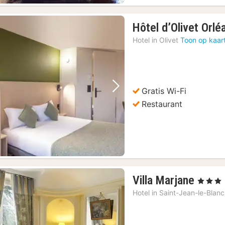
Hôtel d’Olivet Orlé
Hotel in
Olivet
Toon op kaar
Gratis Wi-Fi
Vorige foto
Volgende foto
Restaurant
1
Villa Marjane
, 3 Sterre
nacht
Hotel in
Saint-Jean-le-Blanc
vanaf
87,52