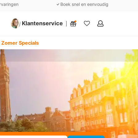
rvaringen
Boek snel en eenvoudig
Klantenservice
Mijn
favorieten
 Zomer Specials