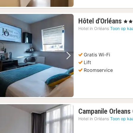
1
Hôtel d'Orléans
, 3 St
nac
Hotel in
Orléans
Toon op ka
van
10
€
Gratis Wi-Fi
Vorige foto
Volgende foto
Lift
Roomservice
Campanile Orleans 
Hotel in
Orléans
Toon op ka