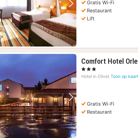
Gratis Wi-Fi
Vorige foto
Volgende foto
Restaurant
Lift
Comfort Hotel Orle
, 3 Sterren
Hotel in
Olivet
Toon op kaar
Vorige foto
Volgende foto
Gratis Wi-Fi
Restaurant