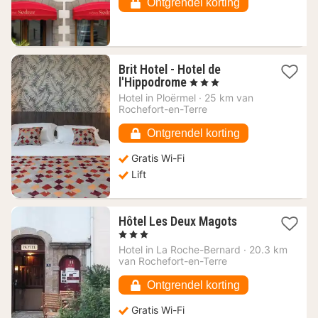
€
Ontgrendel korting
Brit Hotel - Hotel de
1
l'Hippodrome
, 3 Sterren
nacht
Hotel in
Ploërmel
·
25 km van
vanaf
Rochefort-en-Terre
95,72
€
Ontgrendel korting
Gratis Wi-Fi
Lift
1
Hôtel Les Deux Magots
nacht
, 3 Sterren
vanaf
Hotel in
La Roche-Bernard
·
20.3 km
83,36
van Rochefort-en-Terre
€
Ontgrendel korting
Gratis Wi-Fi