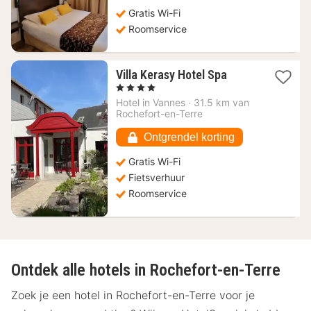
91,82
Gratis Wi-Fi
€
Roomservice
1
Villa Kerasy Hotel Spa
nacht
, 4 Sterren
vanaf
Hotel in
Vannes
·
31.5 km van
151,36
Rochefort-en-Terre
€
Ontgrendel korting
Gratis Wi-Fi
Fietsverhuur
Roomservice
Ontdek alle hotels in Rochefort-en-Terre
Zoek je een hotel in Rochefort-en-Terre voor je