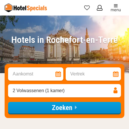
menu
Mijn
favorieten
Hotels in Rochefort-en-Terre
Aankomst
Vertrek
2 Volwassenen (1 kamer)
Zoeken