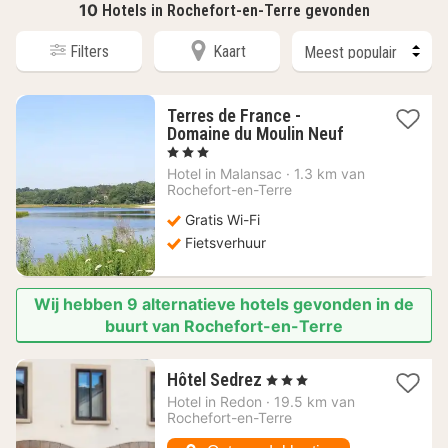
10
Hotels in Rochefort-en-Terre gevonden
Filters
Kaart
Terres de France -
1
Domaine du Moulin Neuf
nacht
, 3 Sterren
vanaf
Hotel in
Malansac
·
1.3 km van
80,91
Rochefort-en-Terre
€
Gratis Wi-Fi
Fietsverhuur
Wij hebben 9 alternatieve hotels gevonden in de
buurt van Rochefort-en-Terre
1
Hôtel Sedrez
, 3 Sterren
nacht
Hotel in
Redon
·
19.5 km van
vanaf
Rochefort-en-Terre
143,91