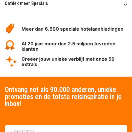
Ontdek meer Specials
Over
HotelSpecials
Meer dan 6.500 speciale hotelaanbiedingen
Al 20 jaar meer dan 2.5 miljoen tevreden
klanten
Creëer jouw unieke verblijf met onze 56
extra's
Ontvang net als 90.000 anderen, unieke
promoties en de tofste reisinspiratie in je
inbox!