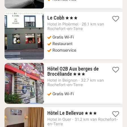
1
Le Cobh
, 3 Sterren
nacht
Hotel in
Ploërmel
·
26.1 km van
vanaf
Rochefort-en-Terre
114,11
Gratis Wi-Fi
€
Restaurant
Roomservice
Hôtel O2B Aux berges de
1
Brocéliande
, 3 Sterren
nacht
Hotel in
Beignon
·
32.7 km van
vanaf
Rochefort-en-Terre
90
€
Gratis Wi-Fi
1
Hôtel Le Bellevue
, 3 Sterren
nacht
Hotel in
Guer
·
31.2 km van Rochefort-
vanaf
en-Terre