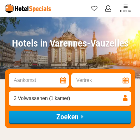
menu
Mijn
favorieten
Hotels in Varennes-Vauzelles
Aankomst
Vertrek
2 Volwassenen (1 kamer)
Zoeken