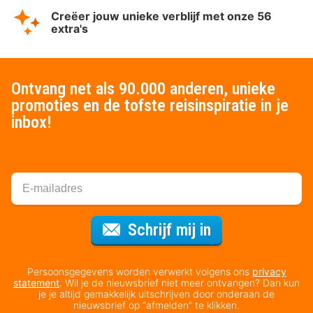
Creëer jouw unieke verblijf met onze 56
extra's
Ontvang net als 90.000 anderen, unieke
promoties en de tofste reisinspiratie in je
inbox!
Voor de nieuws
Schrijf mij in
Persoonsgegevens worden verwerkt volgens ons
privacy
statement
. Wil je de nieuwsbrief niet meer ontvangen? Dan kun
je je altijd gemakkelijk uitschrijven door onderaan de
nieuwsbrief op “afmelden” te klikken.