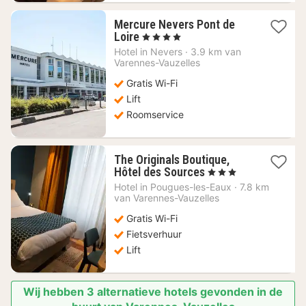
Mercure Nevers Pont de
1
Loire
, 4 Sterren
nacht
Hotel in
Nevers
·
3.9 km van
vanaf
Varennes-Vauzelles
103,09
Gratis Wi-Fi
€
Lift
Roomservice
The Originals Boutique,
1
Hôtel des Sources
, 3 Sterren
nacht
Hotel in
Pougues-les-Eaux
·
7.8 km
vanaf
van Varennes-Vauzelles
88,18
Gratis Wi-Fi
€
Fietsverhuur
Lift
Wij hebben 3 alternatieve hotels gevonden in de