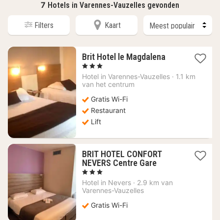
7
Hotels in Varennes-Vauzelles gevonden
Filters
Kaart
1
Brit Hotel le Magdalena
nacht
, 3 Sterren
vanaf
Hotel in
Varennes-Vauzelles
·
1.1 km
59,20
van het centrum
€
Gratis Wi-Fi
Restaurant
Lift
BRIT HOTEL CONFORT
1
NEVERS Centre Gare
nacht
, 3 Sterren
vanaf
Hotel in
Nevers
·
2.9 km van
58,91
Varennes-Vauzelles
€
Gratis Wi-Fi