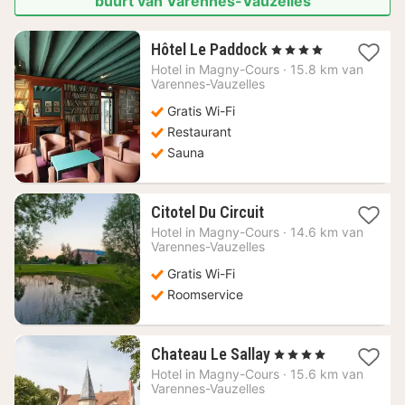
buurt van Varennes-Vauzelles
1
Hôtel Le Paddock
, 4 Sterren
nacht
Hotel in
Magny-Cours
·
15.8 km van
vanaf
Varennes-Vauzelles
81,08
Gratis Wi-Fi
€
Restaurant
Sauna
1
Citotel Du Circuit
nacht
Hotel in
Magny-Cours
·
14.6 km van
vanaf
Varennes-Vauzelles
86,04
Gratis Wi-Fi
€
Roomservice
1
Chateau Le Sallay
, 4 Sterren
nacht
Hotel in
Magny-Cours
·
15.6 km van
vanaf
Varennes-Vauzelles
94,59