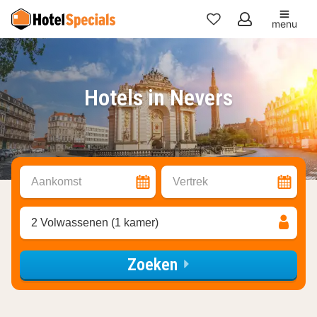
menu
Mijn
favorieten
Hotels in Nevers
Aankomst
Vertrek
2 Volwassenen (1 kamer)
Zoeken