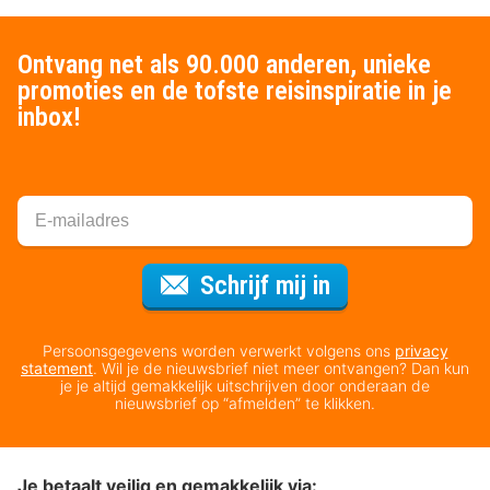
Ontvang net als 90.000 anderen, unieke
promoties en de tofste reisinspiratie in je
inbox!
Voor de nieuws
Schrijf mij in
Persoonsgegevens worden verwerkt volgens ons
privacy
statement
. Wil je de nieuwsbrief niet meer ontvangen? Dan kun
je je altijd gemakkelijk uitschrijven door onderaan de
nieuwsbrief op “afmelden” te klikken.
Je betaalt veilig en gemakkelijk via: