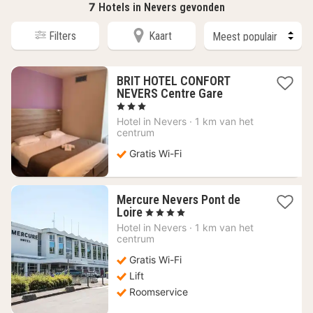
7
Hotels in Nevers gevonden
Filters
Kaart
BRIT HOTEL CONFORT
1
NEVERS Centre Gare
nacht
, 3 Sterren
vanaf
Hotel in
Nevers
·
1 km van het
58,91
centrum
€
Gratis Wi-Fi
Mercure Nevers Pont de
1
Loire
, 4 Sterren
nacht
Hotel in
Nevers
·
1 km van het
vanaf
centrum
111,19
Gratis Wi-Fi
€
Lift
Roomservice