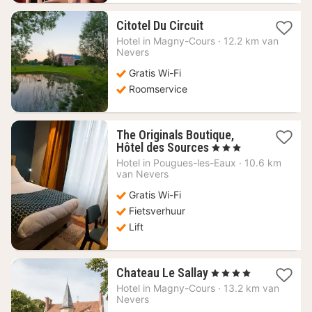
1
Citotel Du Circuit
nacht
Hotel in
Magny-Cours
·
12.2 km van
vanaf
Nevers
86,04
Gratis Wi-Fi
€
Roomservice
The Originals Boutique,
1
Hôtel des Sources
, 3 Sterren
nacht
Hotel in
Pougues-les-Eaux
·
10.6 km
vanaf
van Nevers
88,18
Gratis Wi-Fi
€
Fietsverhuur
Lift
1
Chateau Le Sallay
, 4 Sterren
nacht
Hotel in
Magny-Cours
·
13.2 km van
vanaf
Nevers
94,59