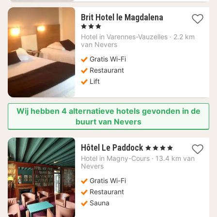
1
Brit Hotel le Magdalena
nacht
, 3 Sterren
vanaf
Hotel in
Varennes-Vauzelles
·
2.2 km
59,20
van Nevers
€
Gratis Wi-Fi
Restaurant
Lift
Wij hebben 4 alternatieve hotels gevonden in de
buurt van Nevers
1
Hôtel Le Paddock
, 4 Sterren
nacht
Hotel in
Magny-Cours
·
13.4 km van
vanaf
Nevers
81,08
Gratis Wi-Fi
€
Restaurant
Sauna