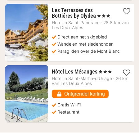
Les Terrasses des
1
Bottiéres by Olydea
, 3 Sterren
nacht
Hotel in
Saint-Pancrace
·
28.8 km van
vanaf
Les Deux Alpes
74,25
Direct aan het skigebied
€
Wandelen met sledehonden
Paragliden over de Mont Blanc
1
Hôtel Les Mésanges
, 3 Sterren
nacht
Hotel in
Saint-Martin-d'Uriage
·
26 km
vanaf
van Les Deux Alpes
102,25
€
Ontgrendel korting
Gratis Wi-Fi
Restaurant