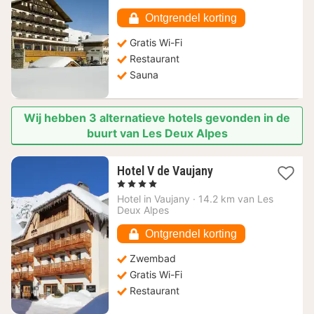
86,36
€
Ontgrendel korting
Gratis Wi-Fi
Restaurant
Sauna
Wij hebben 3 alternatieve hotels gevonden in de
buurt van Les Deux Alpes
1
Hotel V de Vaujany
nacht
, 4 Sterren
vanaf
Hotel in
Vaujany
·
14.2 km van Les
180,59
Deux Alpes
€
Ontgrendel korting
Zwembad
Gratis Wi-Fi
Restaurant