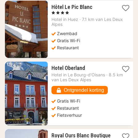
1
Hôtel Le Pic Blanc
nacht
, 4 Sterren
vanaf
Hotel in
Huez
·
7.1 km van Les Deux
113,92
Alpes
€
Zwembad
Gratis Wi-Fi
Restaurant
1
Hotel Oberland
nacht
Hotel in
Le Bourg-d'Oisans
·
8.5 km
vanaf
van Les Deux Alpes
139,83
€
Ontgrendel korting
Gratis Wi-Fi
Restaurant
Fietsverhuur
Royal Ours Blanc Boutique