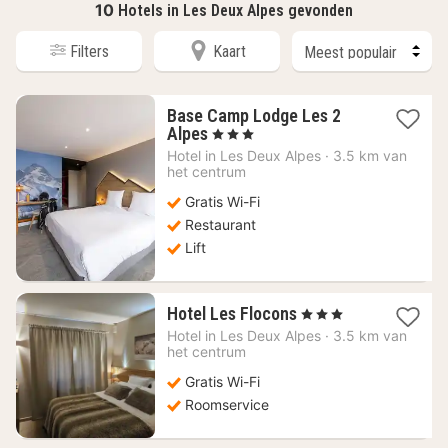
10
Hotels in Les Deux Alpes gevonden
Filters
Kaart
Base Camp Lodge Les 2
1
Alpes
, 3 Sterren
nacht
Hotel in
Les Deux Alpes
·
3.5 km van
vanaf
het centrum
66,28
Gratis Wi-Fi
€
Restaurant
Lift
1
Hotel Les Flocons
, 3 Sterren
nacht
Hotel in
Les Deux Alpes
·
3.5 km van
vanaf
het centrum
109,30
Gratis Wi-Fi
€
Roomservice