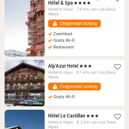
1
Hôtel & Spa
, 4 Sterren
nacht
Hotel in
Huez
·
7.9 km van Les Deux
vanaf
Alpes
96,63
€
Ontgrendel korting
Zwembad
Gratis Wi-Fi
Restaurant
1
Alp'Azur Hotel
, 3 Sterren
nacht
Hotel in
Huez
·
8.1 km van Les Deux
vanaf
Alpes
66,77
€
Ontgrendel korting
Gratis Wi-Fi
1
Hôtel Le Castillan
, 3 Sterren
nacht
Hotel in
Huez
·
8.2 km van Les Deux
vanaf
Alpes