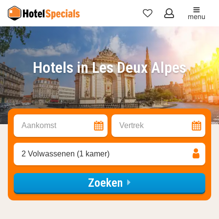
menu
Mijn
favorieten
Hotels in Les Deux Alpes
Aankomst
Vertrek
2 Volwassenen (1 kamer)
Zoeken