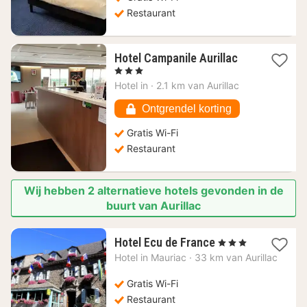
Restaurant
1
Hotel Campanile Aurillac
nacht
, 3 Sterren
vanaf
Hotel in
·
2.1 km van Aurillac
68,48
€
Ontgrendel korting
Gratis Wi-Fi
Restaurant
Wij hebben 2 alternatieve hotels gevonden in de
buurt van Aurillac
1
Hotel Ecu de France
, 3 Sterren
nacht
Hotel in
Mauriac
·
33 km van Aurillac
vanaf
93,05
Gratis Wi-Fi
€
Restaurant