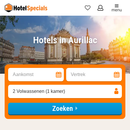
menu
Mijn
favorieten
Hotels in Aurillac
Aankomst
Vertrek
2 Volwassenen (1 kamer)
Zoeken