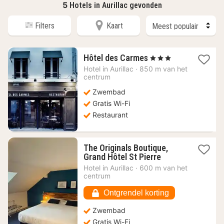
5
Hotels in Aurillac gevonden
Filters
Kaart
1
Hôtel des Carmes
, 3 Sterren
nacht
Hotel in
Aurillac
·
850 m van het
vanaf
centrum
82,89
Zwembad
€
Gratis Wi-Fi
Restaurant
The Originals Boutique,
1
Grand Hôtel St Pierre
nacht
Hotel in
Aurillac
·
600 m van het
vanaf
centrum
122,58
€
Ontgrendel korting
Zwembad
Gratis Wi-Fi