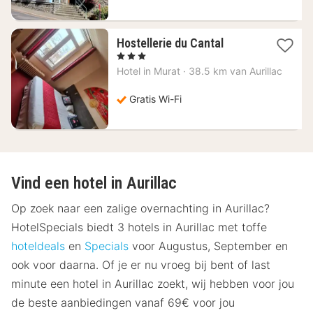
1
Hostellerie du Cantal
nacht
, 3 Sterren
vanaf
Hotel in
Murat
·
38.5 km van Aurillac
98,10
€
Gratis Wi-Fi
Vind een hotel in Aurillac
Op zoek naar een zalige overnachting in Aurillac?
HotelSpecials biedt 3 hotels in Aurillac met toffe
hoteldeals
en
Specials
voor Augustus, September en
ook voor daarna. Of je er nu vroeg bij bent of last
minute een hotel in Aurillac zoekt, wij hebben voor jou
de beste aanbiedingen vanaf 69€ voor jou