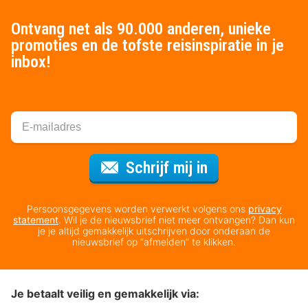
Ontvang net als 90.000 anderen, unieke
promoties en de tofste reisinspiratie in je
inbox!
Voor de nieuws
Schrijf mij in
Persoonsgegevens worden verwerkt volgens ons
privacy
statement
. Wil je de nieuwsbrief niet meer ontvangen? Dan kun
je je altijd gemakkelijk uitschrijven door onderaan de
nieuwsbrief op “afmelden” te klikken.
Je betaalt veilig en gemakkelijk via: