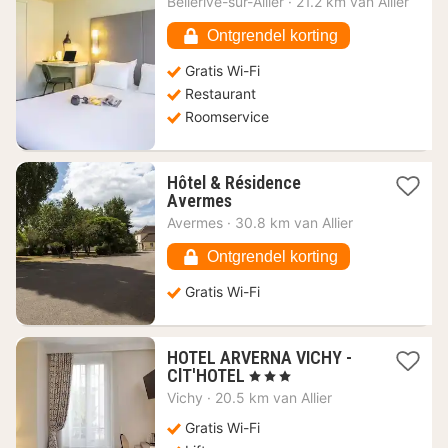
Bellerive-sur-Allier
·
21.2 km van Allier
vanaf
76,36
Ontgrendel korting
€
Gratis Wi-Fi
Restaurant
Roomservice
Hôtel & Résidence
1
Avermes
nacht
Avermes
·
30.8 km van Allier
vanaf
46
Ontgrendel korting
€
Gratis Wi-Fi
HOTEL ARVERNA VICHY -
1
ClT'HOTEL
, 3 Sterren
nacht
Vichy
·
20.5 km van Allier
vanaf
90
Gratis Wi-Fi
€