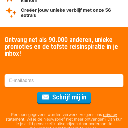
klanten
Creëer jouw unieke verblijf met onze 56
extra's
Ontvang net als 90.000 anderen, unieke
promoties en de tofste reisinspiratie in je
inbox!
Voor de nieuws
Schrijf mij in
Persoonsgegevens worden verwerkt volgens ons
privacy
statement
. Wil je de nieuwsbrief niet meer ontvangen? Dan kun
je je altijd gemakkelijk uitschrijven door onderaan de