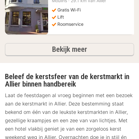
Moulins
·
29.1 km van Allier
113,59
€
Gratis Wi-Fi
Lift
Roomservice
hotels
Bekijk meer
Beleef de kerstsfeer van de kerstmarkt in
Allier binnen handbereik
Laat de feestdagen al vroeg beginnen met een bezoek
aan de kerstmarkt in Allier. Deze bestemming staat
bekend om één van de leukste kerstmarkten in Allier,
gezellige kraampjes en een zee van van lichtjes. Met
een hotel vlakbij geniet je van een zorgeloos kerst
weekend weg in Allier. Overnachten doe je in stijl én