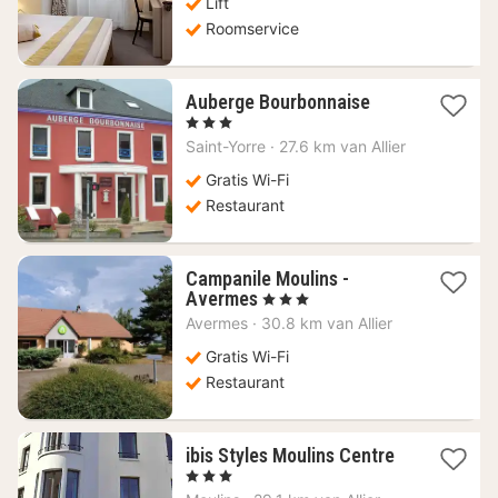
Lift
Roomservice
1
Auberge Bourbonnaise
nacht
, 3 Sterren
vanaf
Saint-Yorre
·
27.6 km van Allier
92,75
€
Gratis Wi-Fi
Restaurant
Campanile Moulins -
1
Avermes
, 3 Sterren
nacht
Avermes
·
30.8 km van Allier
vanaf
62,99
Gratis Wi-Fi
€
Restaurant
1
ibis Styles Moulins Centre
nacht
, 3 Sterren
vanaf