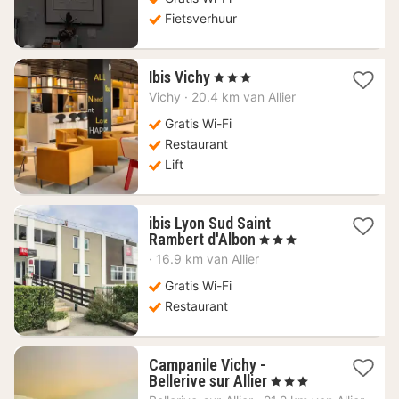
Fietsverhuur
1
Ibis Vichy
, 3 Sterren
nacht
Vichy
·
20.4 km van Allier
vanaf
89,72
Gratis Wi-Fi
€
Restaurant
Lift
ibis Lyon Sud Saint
1
Rambert d'Albon
, 3 Sterren
nacht
·
16.9 km van Allier
vanaf
100,10
Gratis Wi-Fi
€
Restaurant
Campanile Vichy -
1
Bellerive sur Allier
, 3 Sterren
nacht