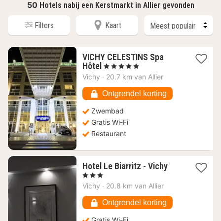
50
Hotels nabij een Kerstmarkt in Allier gevonden
Filters
Kaart
VICHY CELESTINS Spa
1
Hôtel
, 5 Sterren
nacht
Vichy
·
20.7 km van Allier
vanaf
160,85
Ontgrendel korting
€
Zwembad
Gratis Wi-Fi
Restaurant
1
Hotel Le Biarritz - Vichy
nacht
, 3 Sterren
vanaf
Vichy
·
20.8 km van Allier
78,54
€
Ontgrendel korting
Gratis Wi-Fi