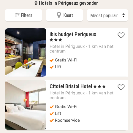
9
Hotels in Périgueux gevonden
Filters
Kaart
1
ibis budget Perigueux
nacht
, 3 Sterren
vanaf
Hotel in
Périgueux
·
1 km van het
59,83
centrum
€
Gratis Wi-Fi
Lift
1
Citotel Bristol Hotel
, 3 Sterren
nacht
Hotel in
Périgueux
·
1 km van het
vanaf
centrum
80,09
Gratis Wi-Fi
€
Lift
Roomservice