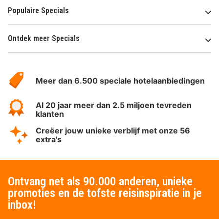
Populaire Specials
Ontdek meer Specials
Over
HotelSpecials
Meer dan 6.500 speciale hotelaanbiedingen
Al 20 jaar meer dan 2.5 miljoen tevreden
klanten
Creëer jouw unieke verblijf met onze 56
extra's
Ontvang net als 90.000 anderen, unieke
promoties en de tofste reisinspiratie in je
inbox!