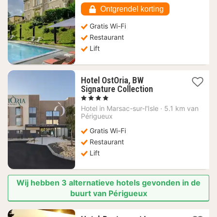
Ontgrendel korting
Gratis Wi-Fi
Restaurant
Lift
Hotel OstOria, BW
1
Signature Collection
nacht
, 4 Sterren
vanaf
Hotel in
Marsac-sur-l'Isle
·
5.1 km van
112,50
Périgueux
€
Gratis Wi-Fi
Restaurant
Lift
Wij hebben 3 alternatieve hotels gevonden in de
buurt van Périgueux