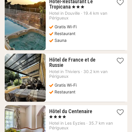
Hotel-Restaurant Le
1
Tropicana
, 3 Sterren
nacht
Hotel in
Douville
·
19.4 km van
vanaf
Périgueux
101,05
Gratis Wi-Fi
€
Restaurant
Sauna
Hôtel de France et de
1
Russie
nacht
Hotel in
Thiviers
·
30.2 km van
vanaf
Périgueux
125,45
Gratis Wi-Fi
€
Restaurant
1
Hôtel du Centenaire
nacht
, 4 Sterren
vanaf
Hotel in
Les Eyzies
·
35.7 km van
300,54
Périgueux