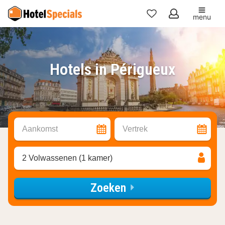
menu
Mijn
favorieten
Hotels in Périgueux
Aankomst
Vertrek
2 Volwassenen (1 kamer)
Zoeken