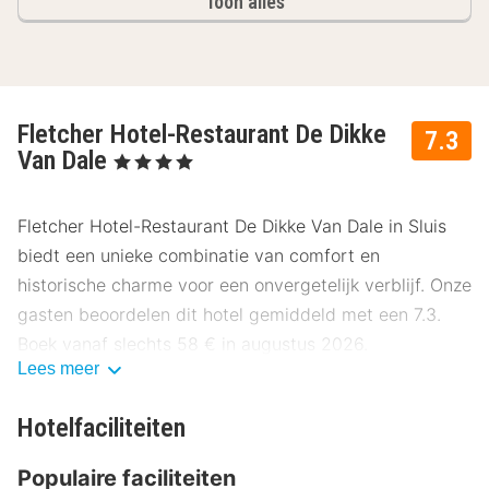
Toon alles
Fletcher Hotel-Restaurant De Dikke
7.3
Van Dale
, 4 Sterren
Fletcher Hotel-Restaurant De Dikke Van Dale in Sluis
biedt een unieke combinatie van comfort en
historische charme voor een onvergetelijk verblijf. Onze
gasten beoordelen dit hotel gemiddeld met een 7.3.
Boek vanaf slechts 58 € in augustus 2026.
Lees meer
Locatie Fletcher Hotel-Restaurant De Dikke
Van Dale
Hotelfaciliteiten
Fletcher Hotel-Restaurant De Dikke Van Dale ligt op
Populaire faciliteiten
slechts 500 meter van het stadscentrum van Sluis,