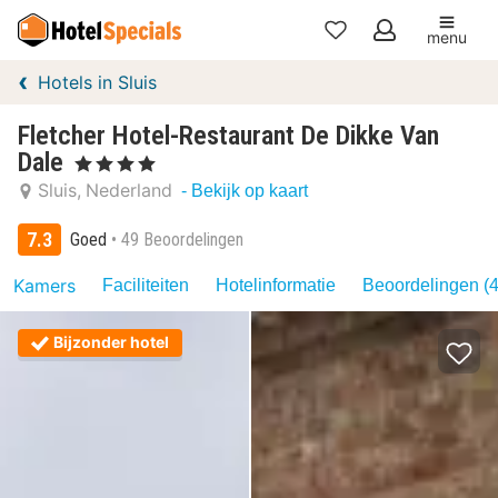
menu
Mijn
Hotels in Sluis
favorieten
Fletcher Hotel-Restaurant De Dikke Van
Dale
, 4 Sterren
Sluis
Nederland
- Bekijk op kaart
7.3
Goed
49 Beoordelingen
Kamers
Faciliteiten
Hotelinformatie
Beoordelingen (4
Bijzonder hotel