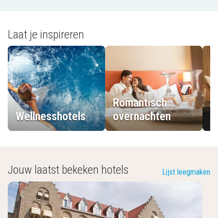
Laat je inspireren
Romantisch
Wellnesshotels
overnachten
L
Jouw laatst bekeken hotels
Lijst leegmaken