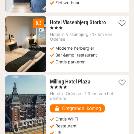
Fietsverhuur
1
Hotel Vissenbjerg Storkro
8.3
nacht
, 3 Sterren
vanaf
Hotel in
Vissenbjerg
·
17 km van
118,14
Odense
€
Moderne herbergier
Bar &amp; restaurant
Gratis parkeren
1
Milling Hotel Plaza
nacht
, 4 Sterren
vanaf
Hotel in
Odense
·
1.3 km van het
91,02
centrum
€
Ontgrendel korting
Gratis Wi-Fi
Restaurant
Lift