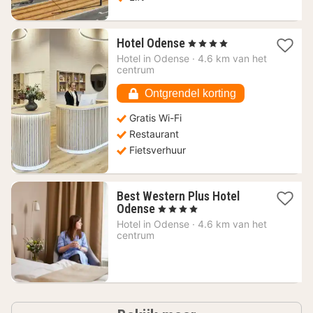
1
Hotel Odense
, 4 Sterren
nacht
Hotel in
Odense
·
4.6 km van het
vanaf
centrum
81,23
€
Ontgrendel korting
Gratis Wi-Fi
Restaurant
Fietsverhuur
Best Western Plus Hotel
1
Odense
, 4 Sterren
nacht
Hotel in
Odense
·
4.6 km van het
vanaf
centrum
129,09
€