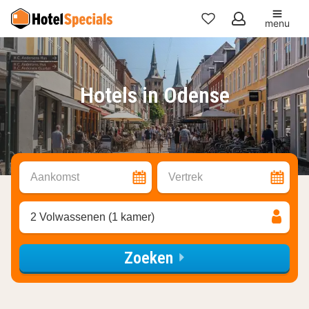
menu
Mijn
favorieten
Hotels in Odense
Aankomst
Vertrek
2 Volwassenen (1 kamer)
Zoeken