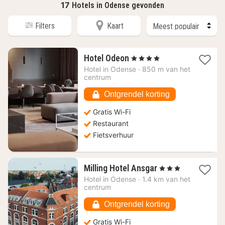
17
Hotels in Odense gevonden
Filters
Kaart
1
Hotel Odeon
, 4 Sterren
nacht
Hotel in
Odense
·
850 m van het
vanaf
centrum
136,81
€
Ontgrendel korting
Gratis Wi-Fi
Restaurant
Fietsverhuur
1
Milling Hotel Ansgar
, 3 Sterren
nacht
Hotel in
Odense
·
1.4 km van het
vanaf
centrum
88,79
€
Ontgrendel korting
Gratis Wi-Fi