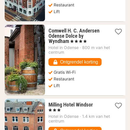
Restaurant
Lift
Comwell H. C. Andersen
Odense Dolce by
1
Wyndham
, 4 Sterren
nacht
Hotel in
Odense
·
800 m van het
vanaf
centrum
119,61
€
Ontgrendel korting
Gratis Wi-Fi
Restaurant
Lift
1
Milling Hotel Windsor
nacht
, 3 Sterren
vanaf
Hotel in
Odense
·
1.4 km van het
80,09
centrum
€