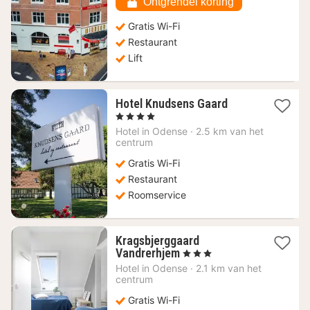
Ontgrendel korting
Gratis Wi-Fi
Restaurant
Lift
1
Hotel Knudsens Gaard
nacht
, 4 Sterren
vanaf
Hotel in
Odense
·
2.5 km van het
131,11
centrum
€
Gratis Wi-Fi
Restaurant
Roomservice
Kragsbjerggaard
1
Vandrerhjem
, 3 Sterren
nacht
Hotel in
Odense
·
2.1 km van het
vanaf
centrum
70,63
Gratis Wi-Fi
€