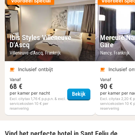
Voordeel Special
Voordeel Spec
Ibis Styles Villeneuve
Mercure Na
D'Ascq
Gare
Villeneuve-d'Ascq, Frankrijk
Nancy, Frankrijk
Inclusief ontbijt
Inclusief on
Vanaf
Vanaf
68 €
90 €
Ibis Styles Villeneuve 
per kamer per nacht
per kamer per na
Bekijk
Excl. citytax 1,76 € p.p.p.n. & excl.
Excl. citytax 2,20 € p
servicekosten 10 € per
servicekosten 10 € 
reservering
reservering
Vind het perfecte hotel in Sant Feliu de