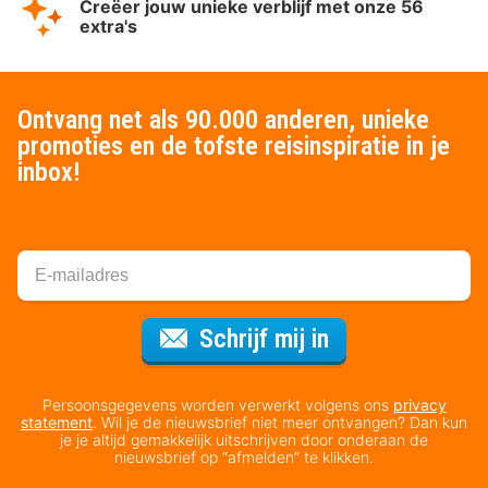
Creëer jouw unieke verblijf met onze 56
extra's
Ontvang net als 90.000 anderen, unieke
promoties en de tofste reisinspiratie in je
inbox!
Voor de nieuws
Schrijf mij in
Persoonsgegevens worden verwerkt volgens ons
privacy
statement
. Wil je de nieuwsbrief niet meer ontvangen? Dan kun
je je altijd gemakkelijk uitschrijven door onderaan de
nieuwsbrief op “afmelden” te klikken.