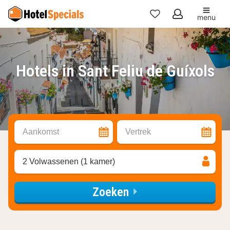
menu
Mijn
favorieten
Hotels in Sant Feliu de Guíxols
Aankomst
Vertrek
2 Volwassenen (1 kamer)
Zoeken