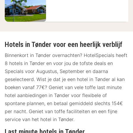
64,21
€
Hotels in Tønder voor een heerlijk verblijf
Binnenkort in Tønder overnachten? HotelSpecials heeft
8 hotels in Tønder en voor jou de tofste deals en
Specials voor Augustus, September en daarna
geselecteerd. Wist je dat je een hotel in Tønder al kan
boeken vanaf 77€? Geniet van vele toffe last minute
hotel aanbiedingen in Tønder voor flexibele of
spontane plannen, en betaal gemiddeld slechts 154€
per nacht. Geniet van toffe faciliteiten en een fijne
service van het hotel in Tønder.
Last minute hotels in Tønder