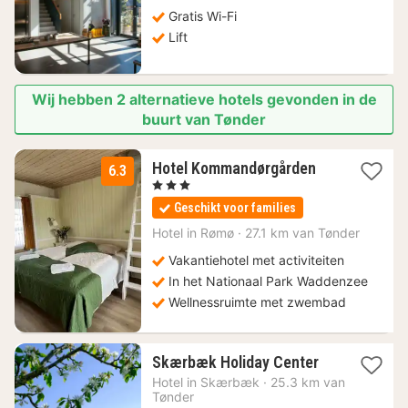
138,50
Gratis Wi-Fi
€
Lift
Wij hebben 2 alternatieve hotels gevonden in de
buurt van Tønder
1
Hotel Kommandørgården
6.3
nacht
, 3 Sterren
vanaf
Geschikt voor families
159,86
€
Hotel in
Rømø
·
27.1 km van Tønder
Vakantiehotel met activiteiten
In het Nationaal Park Waddenzee
Wellnessruimte met zwembad
1
Skærbæk Holiday Center
nacht
Hotel in
Skærbæk
·
25.3 km van
vanaf
Tønder