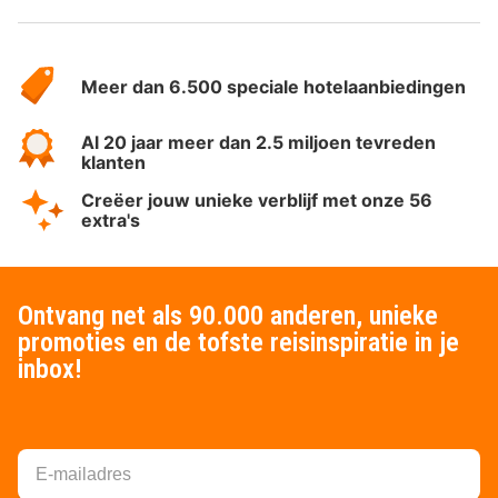
Over
HotelSpecials
Meer dan 6.500 speciale hotelaanbiedingen
Al 20 jaar meer dan 2.5 miljoen tevreden
klanten
Creëer jouw unieke verblijf met onze 56
extra's
Ontvang net als 90.000 anderen, unieke
promoties en de tofste reisinspiratie in je
inbox!