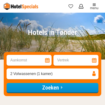
menu
Mijn
favorieten
Hotels in Tønder
Aankomst
Vertrek
2 Volwassenen (1 kamer)
Zoeken