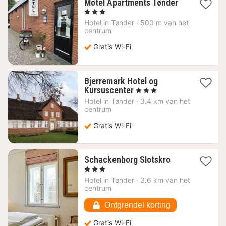
1
Motel Apartments Tønder
nacht
, 3 Sterren
vanaf
Hotel in
Tønder
·
500 m van het
76,96
centrum
€
Gratis Wi-Fi
Bjerremark Hotel og
1
Kursuscenter
, 3 Sterren
nacht
Hotel in
Tønder
·
3.4 km van het
vanaf
centrum
82,26
€
Gratis Wi-Fi
1
Schackenborg Slotskro
nacht
, 3 Sterren
vanaf
Hotel in
Tønder
·
3.6 km van het
167,16
centrum
€
Ontgrendel korting
Gratis Wi-Fi