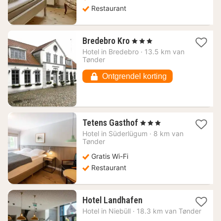
Restaurant
1
Bredebro Kro
, 3 Sterren
nacht
Hotel in
Bredebro
·
13.5 km van
vanaf
Tønder
96,32
€
Ontgrendel korting
1
Tetens Gasthof
, 3 Sterren
nacht
Hotel in
Süderlügum
·
8 km van
vanaf
Tønder
111,71
Gratis Wi-Fi
€
Restaurant
1
Hotel Landhafen
nacht
Hotel in
Niebüll
·
18.3 km van Tønder
vanaf