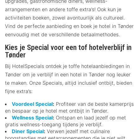
upgrades, gastronomische diners, wellness-
arrangementen en andere toffe extra’s! Ook kun je
activiteiten boeken, zowel avontuurlijk als cultureel.
Vind de perfecte aanbieding en boek je hotel in Tønder
eenvoudig met de verschillende betaalmethodes.
Kies je Special voor een tof hotelverblijf in
Tønder
Bij HotelSpecials ontdek je toffe hotelaanbiedingen in
Tønder om je verblijf in een hotel in Tønder nog leuker
te maken. Onze Specials, altijd inclusief ontbijt, bieden
fijne extra’s:
Voordeel Special
:
Profiteer van de beste kamerprijs
en bespaar op je hotel met ontbijt in Tønder.
Wellness Special
:
Ontspan en laad jezelf op met
gratis wellness-toegang tijdens je verblijf.
Diner Special
:
Verwen jezelf met culinaire
hoogstandjes met eetarrangementen die je niet wilt