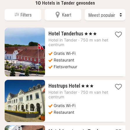
10
Hotels in Tønder gevonden
Filters
Kaart
1
Hotel Tønderhus
, 3 Sterren
nacht
Hotel in
Tønder
·
750 m van het
vanaf
centrum
120,40
Gratis Wi-Fi
€
Restaurant
Fietsverhuur
1
Hostrups Hotel
, 3 Sterren
nacht
Hotel in
Tønder
·
750 m van het
vanaf
centrum
136,74
Gratis Wi-Fi
€
Restaurant