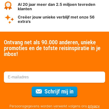
Al 20 jaar meer dan 2.5 miljoen tevreden
klanten
Creëer jouw unieke verblijf met onze 56
extra's
Ontvang net als 90.000 anderen, unieke
promoties en de tofste reisinspiratie in je
inbox!
Voor de nieuws
Schrijf mij in
Persoonsgegevens worden verwerkt volgens ons
privacy