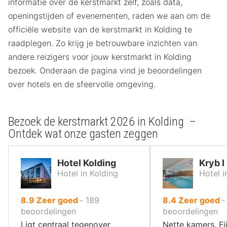
informatie over de kerstmarkt zelf, zoals data,
openingstijden of evenementen, raden we aan om de
officiële website van de kerstmarkt in Kolding te
raadplegen. Zo krijg je betrouwbare inzichten van
andere reizigers voor jouw kerstmarkt in Kolding
bezoek. Onderaan de pagina vind je beoordelingen
over hotels en de sfeervolle omgeving.
Bezoek de kerstmarkt 2026 in Kolding –
Ontdek wat onze gasten zeggen
Hotel Kolding
Kryb I
Hotel in Kolding
Hotel i
uit
uit
8.9
Zeer goed
‐
189
8.4
Zeer goed
10
10
beoordelingen
beoordelingen
,
,
Ligt centraal tegenover
Nette kamers. Fi