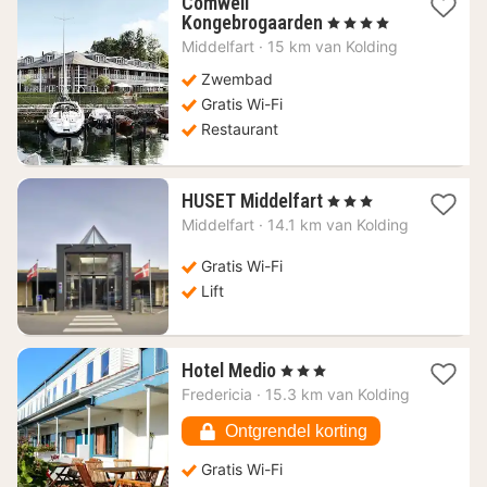
Comwell
1
Kongebrogaarden
, 4 Sterren
nacht
Middelfart
·
15 km van Kolding
vanaf
141,26
Zwembad
€
Gratis Wi-Fi
Restaurant
1
HUSET Middelfart
, 3 Sterren
nacht
Middelfart
·
14.1 km van Kolding
vanaf
57,30
Gratis Wi-Fi
€
Lift
1
Hotel Medio
, 3 Sterren
nacht
Fredericia
·
15.3 km van Kolding
vanaf
72,59
Ontgrendel korting
€
Gratis Wi-Fi