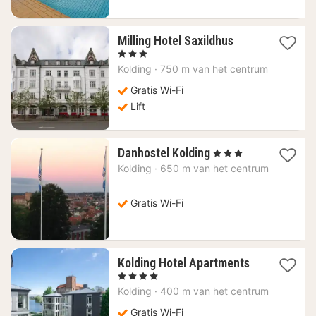
1
Milling Hotel Saxildhus
nacht
, 3 Sterren
vanaf
Kolding
·
750 m van het centrum
84,27
€
Gratis Wi-Fi
Lift
1
Danhostel Kolding
, 3 Sterren
nacht
Kolding
·
650 m van het centrum
vanaf
53,06
€
Gratis Wi-Fi
1
Kolding Hotel Apartments
nacht
, 4 Sterren
vanaf
Kolding
·
400 m van het centrum
88,09
€
Gratis Wi-Fi