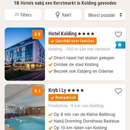
18
Hotels nabij een Kerstmarkt in Kolding gevonden
Filters
Kaart
1
Hotel Kolding
, 4 Sterren
8.9
nacht
Geschikt voor families
vanaf
101,66
Kolding
·
700 m van het centrum
€
Direct naast het station gelegen
Ontdek de stad Kolding
Bezoek ook Esbjerg en Odense
1
Kryb I Ly
, 4 Sterren
8.4
nacht
Romantisch
vanaf
132,31
Fredericia
·
9 km van Kolding
€
Op 8 min van de Kleine Beltbrug
Nabij Dronning Dorotheas Badstue
Op 10 km rijden van Kolding