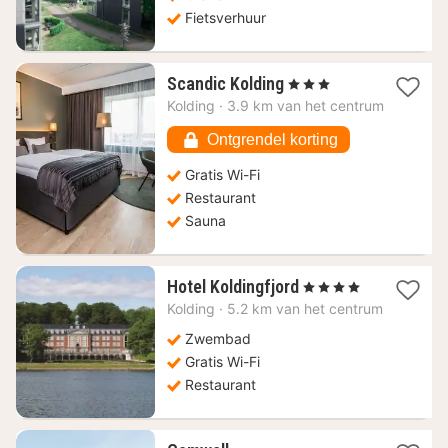
Fietsverhuur
1
Scandic Kolding
, 3 Sterren
nacht
Kolding
·
3.9 km van het centrum
vanaf
80,90
Ontgrendel korting
€
Gratis Wi-Fi
Restaurant
Sauna
1
Hotel Koldingfjord
, 4 Sterren
nacht
Kolding
·
5.2 km van het centrum
vanaf
105,46
Zwembad
€
Gratis Wi-Fi
Restaurant