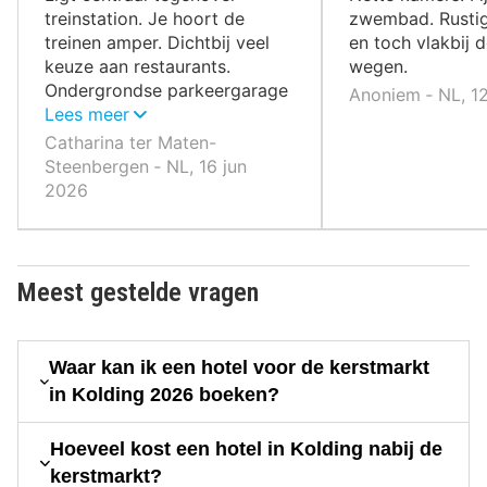
treinstation. Je hoort de
zwembad. Rusti
treinen amper. Dichtbij veel
en toch vlakbij
keuze aan restaurants.
wegen.
Ondergrondse parkeergarage
Anoniem ‐ NL, 1
is ook een pre.
Lees meer
Catharina ter Maten-
Steenbergen ‐ NL, 16 jun
2026
Meest gestelde vragen
Waar kan ik een hotel voor de kerstmarkt
in Kolding 2026 boeken?
Hoeveel kost een hotel in Kolding nabij de
kerstmarkt?