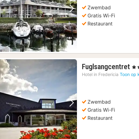
Zwembad
Vorige foto
Volgende foto
Gratis Wi-Fi
Restaurant
1
Fuglsangcentret
, 3 
na
Hotel in
Fredericia
Toon op 
va
71
€
Zwembad
Vorige foto
Volgende foto
Gratis Wi-Fi
Restaurant