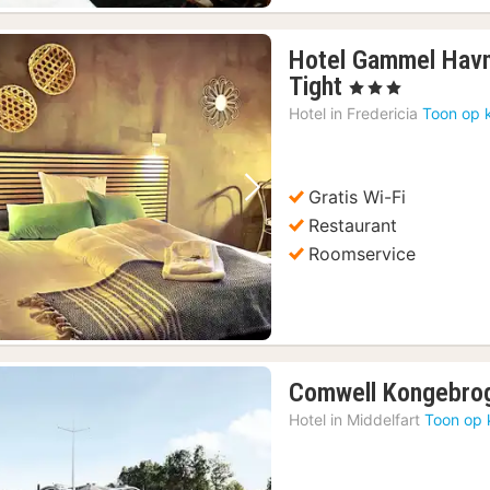
Hotel Gammel Havn
1
Tight
, 3 Sterren
nacht
Hotel in
Fredericia
Toon op 
vanaf
98
€
Gratis Wi-Fi
Vorige foto
Volgende foto
Restaurant
Roomservice
Comwell Kongebro
Hotel in
Middelfart
Toon op 