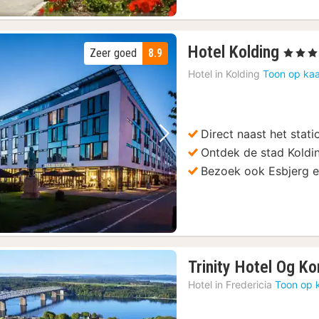
1
Hotel Kolding
Zeer goed
8.9
, 4 Sterr
nach
Hotel in
Kolding
Toon op kaa
vana
101,
€
Direct naast het stat
Vorige foto
Volgende foto
Ontdek de stad Koldi
Bezoek ook Esbjerg 
Trinity Hotel Og K
Hotel in
Fredericia
Toon op 