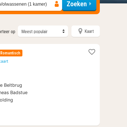
Zoeken
 Volwassenen (1 kamer)
Kaart
orteer op
Romantisch
kaart
e Beltbrug
heas Badstue
olding