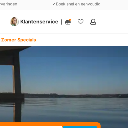
rvaringen
Boek snel en eenvoudig
Klantenservice
Mijn
favorieten
 Zomer Specials