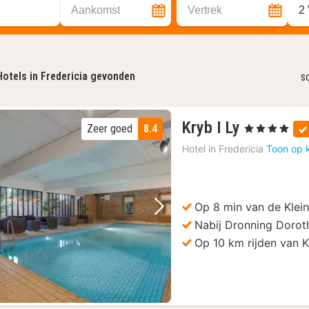
Aankomst
Vertrek
2
Hotels in Fredericia gevonden
s
1
Kryb I Ly
Zeer goed
8.4
, 4 Sterren
nacht
Hotel in
Fredericia
Toon op 
vanaf
132,32
€
Op 8 min van de Klein
Vorige foto
Volgende foto
Nabij Dronning Dorot
Op 10 km rijden van K