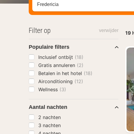
Zoek op hotel, regio of stad
Filter op
verwijder
19
Populaire filters
Inclusief ontbijt
(18)
Gratis annuleren
(2)
Betalen in het hotel
(18)
Airconditioning
(12)
Wellness
(3)
Aantal nachten
2 nachten
3 nachten
4 nachten