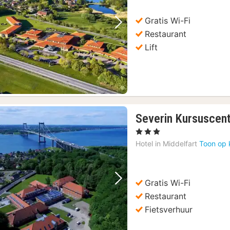
Gratis Wi-Fi
Vorige foto
Volgende foto
Restaurant
Lift
Severin Kursuscen
, 3 Sterren
Hotel in
Middelfart
Toon op 
Gratis Wi-Fi
Vorige foto
Volgende foto
Restaurant
Fietsverhuur