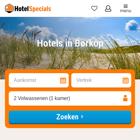
menu
Mijn
favorieten
Hotels in Børkop
Aankomst
Vertrek
2 Volwassenen (1 kamer)
Zoeken