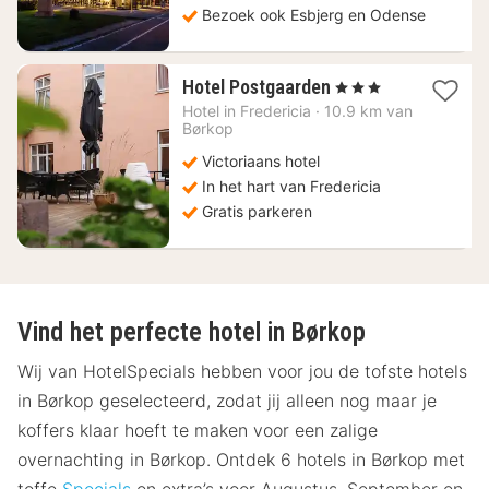
Bezoek ook Esbjerg en Odense
1
Hotel Postgaarden
, 3 Sterren
nacht
Hotel in
Fredericia
·
10.9 km van
vanaf
Børkop
123,06
Victoriaans hotel
€
In het hart van Fredericia
Gratis parkeren
Vind het perfecte hotel in Børkop
Wij van HotelSpecials hebben voor jou de tofste hotels
in Børkop geselecteerd, zodat jij alleen nog maar je
koffers klaar hoeft te maken voor een zalige
overnachting in Børkop. Ontdek 6 hotels in Børkop met