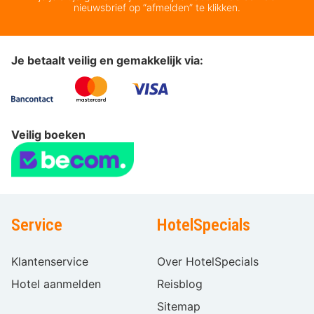
nieuwsbrief op “afmelden” te klikken.
Je betaalt veilig en gemakkelijk via:
Veilig boeken
Service
HotelSpecials
Klantenservice
Over HotelSpecials
Hotel aanmelden
Reisblog
Sitemap