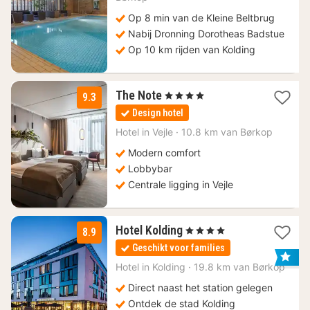
Op 8 min van de Kleine Beltbrug
Nabij Dronning Dorotheas Badstue
Op 10 km rijden van Kolding
1
The Note
, 4 Sterren
9.3
nacht
Design hotel
vanaf
103,67
Hotel in
Vejle
·
10.8 km van Børkop
€
Modern comfort
Lobbybar
Centrale ligging in Vejle
1
Hotel Kolding
, 4 Sterren
8.9
nacht
Geschikt voor families
vanaf
101,66
Hotel in
Kolding
·
19.8 km van Børkop
€
Direct naast het station gelegen
Ontdek de stad Kolding