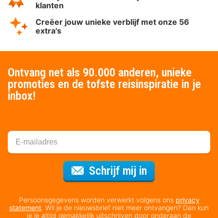
klanten
Creëer jouw unieke verblijf met onze 56
extra's
Ontvang net als 90.000 anderen, unieke
promoties en de tofste reisinspiratie in je
inbox!
Voor de nieuws
Schrijf mij in
Persoonsgegevens worden verwerkt volgens ons
privacy
statement
. Wil je de nieuwsbrief niet meer ontvangen? Dan kun
je je altijd gemakkelijk uitschrijven door onderaan de