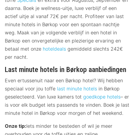
toffe
Specials
en extra’s voor Augustus, September en
daarna. Boek je wellness-uitje, luxe verblijf of een
actief uitje al vanaf 72€ per nacht. Profiteer van last
minute hotels in Børkop voor een spontaan nachtje
weg. Maak van je volgende verblijf in een hotel in
Børkop een onvergetelijke en plezierige ervaring en
betaal met onze
hoteldeals
gemiddeld slechts 242€
per nacht.
Last minute hotels in Børkop aanbiedingen
Even ertussenuit naar een Børkop hotel? Wij hebben
speciaal voor jou toffe
last minute hotels
in Børkop
geselecteerd. Van luxe kamers tot
goedkope hotels
– er
is voor elk budget iets passends te vinden. Boek je last
minute hotel in Børkop voor morgen of het weekend.
Onze tip:
Iets minder te besteden of wil je meer
overhouden voor de toffe uitjes en zalige