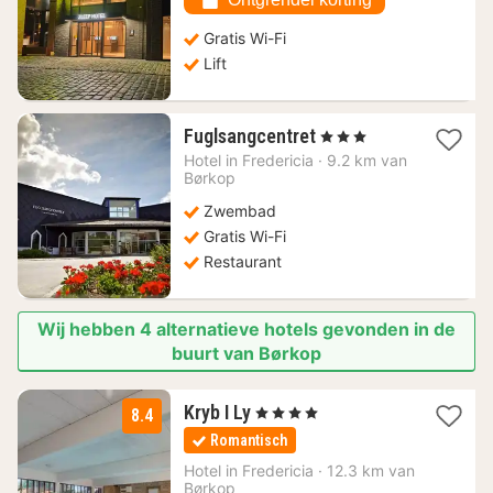
€
Gratis Wi-Fi
Lift
1
Fuglsangcentret
, 3 Sterren
nacht
Hotel in
Fredericia
·
9.2 km van
vanaf
Børkop
71,95
Zwembad
€
Gratis Wi-Fi
Restaurant
Wij hebben 4 alternatieve hotels gevonden in de
buurt van Børkop
1
Kryb I Ly
, 4 Sterren
8.4
nacht
Romantisch
vanaf
132,31
Hotel in
Fredericia
·
12.3 km van
Børkop
€