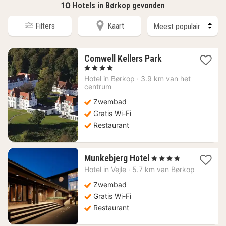
10
Hotels in Børkop gevonden
Filters
Kaart
1
Comwell Kellers Park
nacht
, 4 Sterren
vanaf
Hotel in
Børkop
·
3.9 km van het
94,17
centrum
€
Zwembad
Gratis Wi-Fi
Restaurant
1
Munkebjerg Hotel
, 4 Sterren
nacht
Hotel in
Vejle
·
5.7 km van Børkop
vanaf
112,30
Zwembad
€
Gratis Wi-Fi
Restaurant