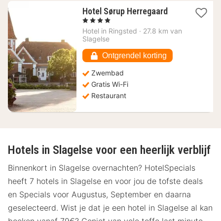
1
Hotel Sørup Herregaard
nacht
, 4 Sterren
vanaf
Hotel in
Ringsted
·
27.8 km van
122,15
Slagelse
€
Ontgrendel korting
Zwembad
Gratis Wi-Fi
Restaurant
Hotels in Slagelse voor een heerlijk verblijf
Binnenkort in Slagelse overnachten? HotelSpecials
heeft 7 hotels in Slagelse en voor jou de tofste deals
en Specials voor Augustus, September en daarna
geselecteerd. Wist je dat je een hotel in Slagelse al kan