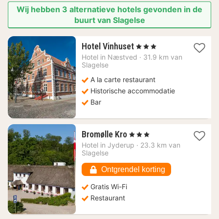
Wij hebben 3 alternatieve hotels gevonden in de
buurt van Slagelse
2
Hotel Vinhuset
, 3 Sterren
nachten
Hotel in
Næstved
·
31.9 km van
vanaf
Slagelse
141,24
A la carte restaurant
€
Historische accommodatie
Bar
1
Bromølle Kro
, 3 Sterren
nacht
Hotel in
Jyderup
·
23.3 km van
vanaf
Slagelse
148,49
€
Ontgrendel korting
Gratis Wi-Fi
Restaurant