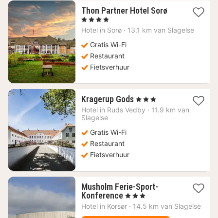
1
Thon Partner Hotel Sorø
nacht
, 4 Sterren
vanaf
Hotel in
Sorø
·
13.1 km van Slagelse
118,14
€
Gratis Wi-Fi
Restaurant
Fietsverhuur
1
Kragerup Gods
, 3 Sterren
nacht
Hotel in
Ruds Vedby
·
11.9 km van
vanaf
Slagelse
167,84
Gratis Wi-Fi
€
Restaurant
Fietsverhuur
Musholm Ferie-Sport-
1
Konference
, 3 Sterren
nacht
Hotel in
Korsør
·
14.5 km van Slagelse
vanaf