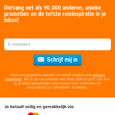
Ontvang net als 90.000 anderen, unieke
promoties en de tofste reisinspiratie in je
inbox!
Voor de nieuws
Schrijf mij in
Persoonsgegevens worden verwerkt volgens ons
privacy
statement
. Wil je de nieuwsbrief niet meer ontvangen? Dan kun
je je altijd gemakkelijk uitschrijven door onderaan de
nieuwsbrief op “afmelden” te klikken.
Je betaalt veilig en gemakkelijk via: