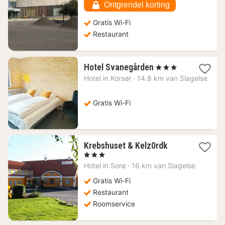
99,69
Ontgrendel korting
€
Gratis Wi-Fi
Restaurant
1
Hotel Svanegården
, 3 Sterren
nacht
Hotel in
Korsør
·
14.8 km van Slagelse
vanaf
100,70
€
Gratis Wi-Fi
1
Krebshuset & Kelz0rdk
nacht
, 3 Sterren
vanaf
Hotel in
Sorø
·
16 km van Slagelse
78,66
€
Gratis Wi-Fi
Restaurant
Roomservice