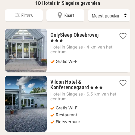
10
Hotels in Slagelse gevonden
Filters
Kaart
1
OnlySleep Oksebrovej
nacht
, 3 Sterren
vanaf
Hotel in
Slagelse
·
4 km van het
100,66
centrum
€
Gratis Wi-Fi
Vilcon Hotel &
1
Konferencegaard
, 3 Sterren
nacht
Hotel in
Slagelse
·
6.5 km van het
vanaf
centrum
96,32
Gratis Wi-Fi
€
Restaurant
Fietsverhuur