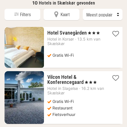
10
Hotels in Skælskør gevonden
Filters
Kaart
1
Hotel Svanegården
, 3 Sterren
nacht
Hotel in
Korsør
·
13.5 km van
vanaf
Skælskør
100,70
€
Gratis Wi-Fi
Vilcon Hotel &
1
Konferencegaard
, 3 Sterren
nacht
Hotel in
Slagelse
·
16.2 km van
vanaf
Skælskør
108,09
Gratis Wi-Fi
€
Restaurant
Fietsverhuur