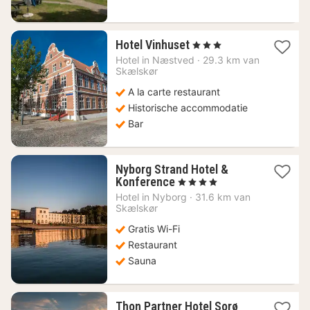
2
Hotel Vinhuset
, 3 Sterren
nachten
Hotel in
Næstved
·
29.3 km van
vanaf
Skælskør
141,23
A la carte restaurant
€
Historische accommodatie
Bar
Nyborg Strand Hotel &
1
Konference
, 4 Sterren
nacht
Hotel in
Nyborg
·
31.6 km van
vanaf
Skælskør
113,94
Gratis Wi-Fi
€
Restaurant
Sauna
1
Thon Partner Hotel Sorø