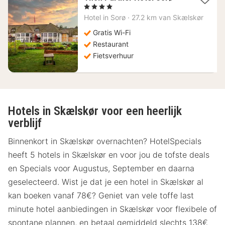
nacht
, 4 Sterren
vanaf
Hotel in
Sorø
·
27.2 km van Skælskør
118,14
€
Gratis Wi-Fi
Restaurant
Fietsverhuur
Hotels in Skælskør voor een heerlijk
verblijf
Binnenkort in Skælskør overnachten? HotelSpecials
heeft 5 hotels in Skælskør en voor jou de tofste deals
en Specials voor Augustus, September en daarna
geselecteerd. Wist je dat je een hotel in Skælskør al
kan boeken vanaf 78€? Geniet van vele toffe last
minute hotel aanbiedingen in Skælskør voor flexibele of
spontane plannen, en betaal gemiddeld slechts 138€