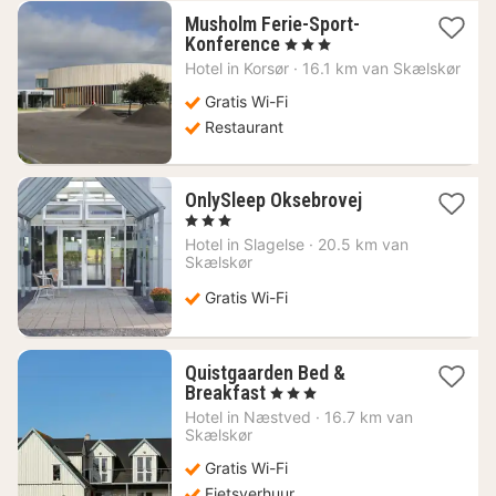
Musholm Ferie-Sport-
1
Konference
, 3 Sterren
nacht
Hotel in
Korsør
·
16.1 km van Skælskør
vanaf
99,69
Gratis Wi-Fi
€
Restaurant
1
OnlySleep Oksebrovej
nacht
, 3 Sterren
vanaf
Hotel in
Slagelse
·
20.5 km van
100,65
Skælskør
€
Gratis Wi-Fi
Quistgaarden Bed &
1
Breakfast
, 3 Sterren
nacht
Hotel in
Næstved
·
16.7 km van
vanaf
Skælskør
77,06
Gratis Wi-Fi
€
Fietsverhuur