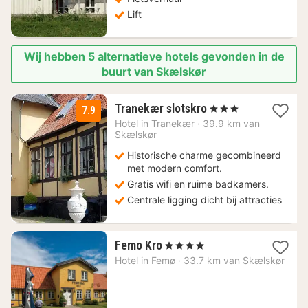
Lift
Wij hebben 5 alternatieve hotels gevonden in de
buurt van Skælskør
2
Tranekær slotskro
, 3 Sterren
7.9
nachten
Hotel in
Tranekær
·
39.9 km van
vanaf
Skælskør
125,08
Historische charme gecombineerd
€
met modern comfort.
Gratis wifi en ruime badkamers.
Centrale ligging dicht bij attracties
1
Femo Kro
, 4 Sterren
nacht
Hotel in
Femø
·
33.7 km van Skælskør
vanaf
53,64
€