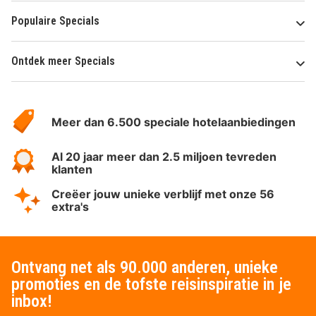
Populaire Specials
Ontdek meer Specials
Over
HotelSpecials
Meer dan 6.500 speciale hotelaanbiedingen
Al 20 jaar meer dan 2.5 miljoen tevreden
klanten
Creëer jouw unieke verblijf met onze 56
extra's
Ontvang net als 90.000 anderen, unieke
promoties en de tofste reisinspiratie in je
inbox!