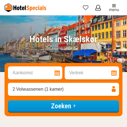
menu
Mijn
favorieten
Hotels in Skælskør
Aankomst
Vertrek
2 Volwassenen (1 kamer)
Zoeken