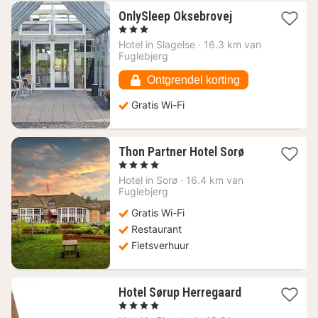
1
OnlySleep Oksebrovej
nacht
, 3 Sterren
vanaf
Hotel in
Slagelse
·
16.3 km van
100,64
Fuglebjerg
€
Ontgrendel korting
Gratis Wi-Fi
1
Thon Partner Hotel Sorø
nacht
, 4 Sterren
vanaf
Hotel in
Sorø
·
16.4 km van
118,13
Fuglebjerg
€
Gratis Wi-Fi
Restaurant
Fietsverhuur
1
Hotel Sørup Herregaard
nacht
, 4 Sterren
vanaf