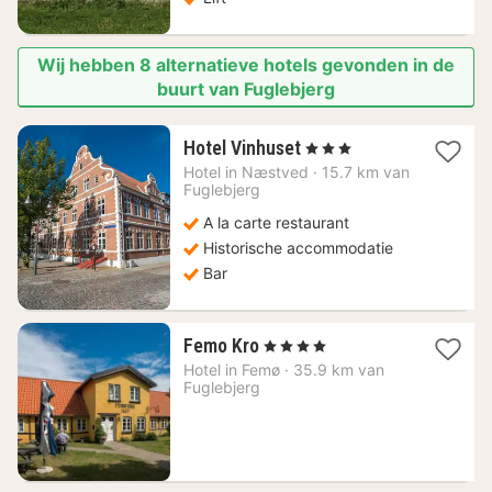
Wij hebben 8 alternatieve hotels gevonden in de
buurt van Fuglebjerg
2
Hotel Vinhuset
, 3 Sterren
nachten
Hotel in
Næstved
·
15.7 km van
vanaf
Fuglebjerg
157,71
A la carte restaurant
€
Historische accommodatie
Bar
1
Femo Kro
, 4 Sterren
nacht
Hotel in
Femø
·
35.9 km van
vanaf
Fuglebjerg
53,63
€