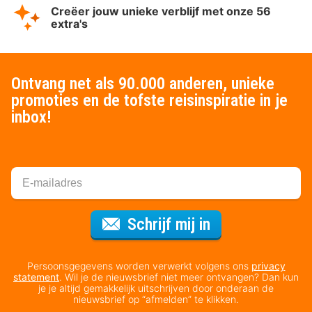
Creëer jouw unieke verblijf met onze 56
extra's
Ontvang net als 90.000 anderen, unieke
promoties en de tofste reisinspiratie in je
inbox!
Voor de nieuws
Schrijf mij in
Persoonsgegevens worden verwerkt volgens ons
privacy
statement
. Wil je de nieuwsbrief niet meer ontvangen? Dan kun
je je altijd gemakkelijk uitschrijven door onderaan de
nieuwsbrief op “afmelden” te klikken.