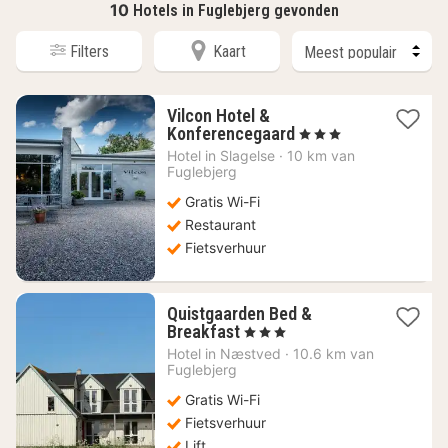
10
Hotels in Fuglebjerg gevonden
Filters
Kaart
Vilcon Hotel &
1
Konferencegaard
, 3 Sterren
nacht
Hotel in
Slagelse
·
10 km van
vanaf
Fuglebjerg
96,31
Gratis Wi-Fi
€
Restaurant
Fietsverhuur
Quistgaarden Bed &
1
Breakfast
, 3 Sterren
nacht
Hotel in
Næstved
·
10.6 km van
vanaf
Fuglebjerg
77,05
Gratis Wi-Fi
€
Fietsverhuur
Lift