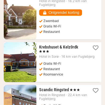
Hotel in
Ringsted
·
18.2 km van
141,52
Fuglebjerg
€
Ontgrendel korting
Zwembad
Gratis Wi-Fi
Restaurant
1
Krebshuset & Kelz0rdk
nacht
, 3 Sterren
vanaf
Hotel in
Sorø
·
16 km van Fuglebjerg
101,45
€
Gratis Wi-Fi
Restaurant
Roomservice
1
Scandic Ringsted
, 3 Sterren
nacht
Hotel in
Ringsted
·
22.4 km van
vanaf
Fuglebjerg
87,04