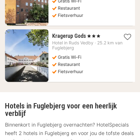
Gratis Wi-Fi
€
Restaurant
Fietsverhuur
1
Kragerup Gods
, 3 Sterren
nacht
Hotel in
Ruds Vedby
·
25.2 km van
vanaf
Fuglebjerg
167,82
Gratis Wi-Fi
€
Restaurant
Fietsverhuur
Hotels in Fuglebjerg voor een heerlijk
verblijf
Binnenkort in Fuglebjerg overnachten? HotelSpecials
heeft 2 hotels in Fuglebjerg en voor jou de tofste deals