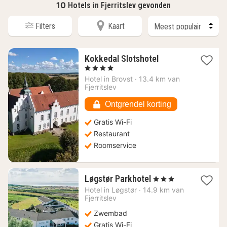
10
Hotels in Fjerritslev gevonden
Filters
Kaart
1
Kokkedal Slotshotel
nacht
, 4 Sterren
vanaf
Hotel in
Brovst
·
13.4 km van
93,32
Fjerritslev
€
Ontgrendel korting
Gratis Wi-Fi
Restaurant
Roomservice
1
Løgstør Parkhotel
, 3 Sterren
nacht
Hotel in
Løgstør
·
14.9 km van
vanaf
Fjerritslev
104,40
Zwembad
€
Gratis Wi-Fi