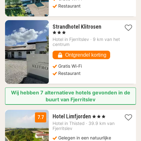
Restaurant
1
Strandhotel Klitrosen
nacht
, 3 Sterren
vanaf
Hotel in
Fjerritslev
·
9 km van het
109,03
centrum
€
Ontgrendel korting
Gratis Wi-Fi
Restaurant
Wij hebben 7 alternatieve hotels gevonden in de
buurt van Fjerritslev
1
Hotel Limfjorden
, 3 Sterren
7.7
nacht
Hotel in
Thisted
·
39.9 km van
vanaf
Fjerritslev
140,26
Gelegen in een natuurlijke
€