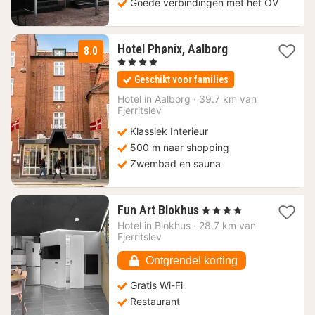
Goede verbindingen met het OV
1
Hotel Phønix, Aalborg
8.0
nacht
, 4 Sterren
vanaf
Geschikt voor families
100,66
€
Hotel in
Aalborg
·
39.7 km van
Fjerritslev
Klassiek Interieur
500 m naar shopping
Zwembad en sauna
1
Fun Art Blokhus
, 4 Sterren
nacht
Hotel in
Blokhus
·
28.7 km van
vanaf
Fjerritslev
129,84
€
Ontgrendel korting
Gratis Wi-Fi
Restaurant