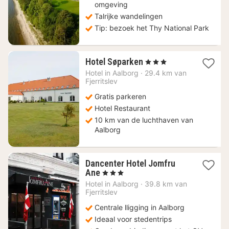
omgeving
Talrijke wandelingen
Tip: bezoek het Thy National Park
1
Hotel Søparken
, 3 Sterren
nacht
Hotel in
Aalborg
·
29.4 km van
vanaf
Fjerritslev
110,30
Gratis parkeren
€
Hotel Restaurant
10 km van de luchthaven van
Aalborg
Dancenter Hotel Jomfru
2
Ane
, 3 Sterren
nachten
Hotel in
Aalborg
·
39.8 km van
vanaf
Fjerritslev
58,86
Centrale lligging in Aalborg
€
Ideaal voor stedentrips