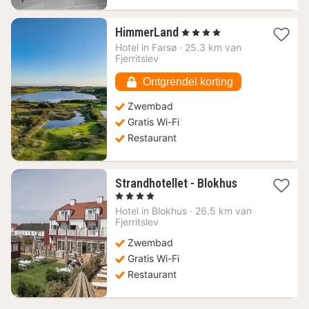
1
HimmerLand
, 4 Sterren
nacht
Hotel in
Farsø
·
25.3 km van
vanaf
Fjerritslev
101,13
€
Ontgrendel korting
Zwembad
Gratis Wi-Fi
Restaurant
1
Strandhotellet - Blokhus
nacht
, 4 Sterren
vanaf
Hotel in
Blokhus
·
26.5 km van
234,86
Fjerritslev
€
Zwembad
Gratis Wi-Fi
Restaurant