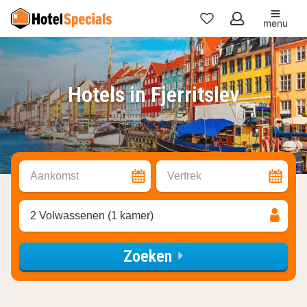
menu
Mijn
favorieten
Hotels in Fjerritslev
Aankomst
Vertrek
2 Volwassenen (1 kamer)
Zoeken