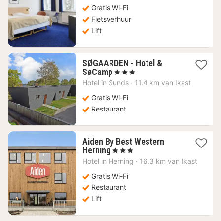
98,29
Gratis Wi-Fi
€
Fietsverhuur
Lift
SØGAARDEN - Hotel &
1
SøCamp
, 3 Sterren
nacht
Hotel in
Sunds
·
11.4 km van Ikast
vanaf
95,48
Gratis Wi-Fi
€
Restaurant
Aiden By Best Western
1
Herning
, 3 Sterren
nacht
Hotel in
Herning
·
16.3 km van Ikast
vanaf
57,68
Gratis Wi-Fi
€
Restaurant
Lift