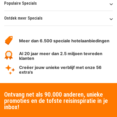
Populaire Specials
Ontdek meer Specials
Over
HotelSpecials
Meer dan 6.500 speciale hotelaanbiedingen
Al 20 jaar meer dan 2.5 miljoen tevreden
klanten
Creëer jouw unieke verblijf met onze 56
extra's
Ontvang net als 90.000 anderen, unieke
promoties en de tofste reisinspiratie in je
inbox!