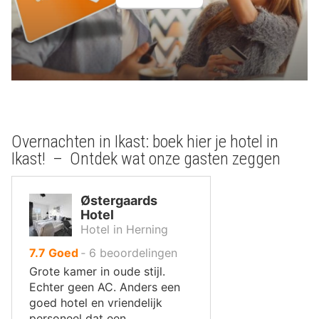
Overnachten in Ikast: boek hier je hotel in
Ikast! – Ontdek wat onze gasten zeggen
Østergaards
Hotel
Hotel in Herning
uit
7.7
Goed
‐
6
beoordelingen
10
Grote kamer in oude stijl.
,
Echter geen AC. Anders een
goed hotel en vriendelijk
personeel dat een