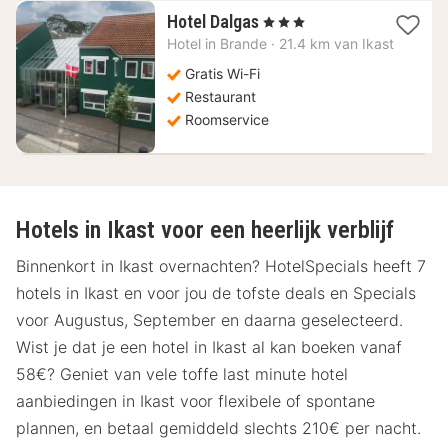
1
Hotel Dalgas
, 3 Sterren
nacht
Hotel in
Brande
·
21.4 km van Ikast
vanaf
116,68
Gratis Wi-Fi
€
Restaurant
Roomservice
Hotels in Ikast voor een heerlijk verblijf
Binnenkort in Ikast overnachten? HotelSpecials heeft 7
hotels in Ikast en voor jou de tofste deals en Specials
voor Augustus, September en daarna geselecteerd.
Wist je dat je een hotel in Ikast al kan boeken vanaf
58€? Geniet van vele toffe last minute hotel
aanbiedingen in Ikast voor flexibele of spontane
plannen, en betaal gemiddeld slechts 210€ per nacht.