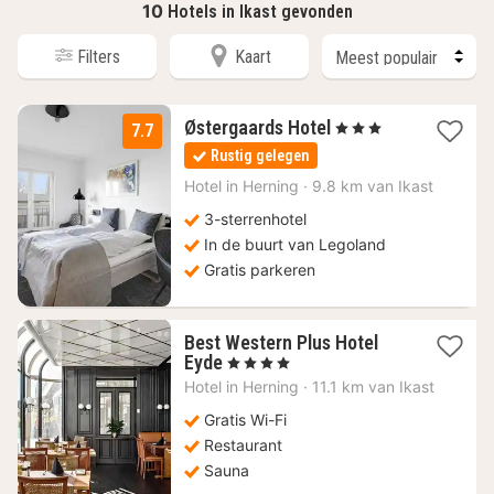
10
Hotels in Ikast gevonden
Filters
Kaart
2
Østergaards Hotel
, 3 Sterren
7.7
nachten
Rustig gelegen
vanaf
108,47
Hotel in
Herning
·
9.8 km van Ikast
€
3-sterrenhotel
In de buurt van Legoland
Gratis parkeren
Best Western Plus Hotel
1
Eyde
, 4 Sterren
nacht
Hotel in
Herning
·
11.1 km van Ikast
vanaf
91,58
Gratis Wi-Fi
€
Restaurant
Sauna