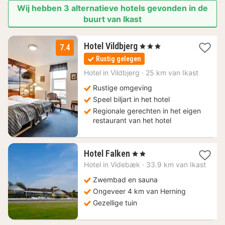
Wij hebben 3 alternatieve hotels gevonden in de
buurt van Ikast
1
Hotel Vildbjerg
, 3 Sterren
7.4
nacht
Rustig gelegen
vanaf
115,04
Hotel in
Vildbjerg
·
25 km van Ikast
€
Rustige omgeving
Speel biljart in het hotel
Regionale gerechten in het eigen
restaurant van het hotel
1
Hotel Falken
, 2 Sterren
nacht
Hotel in
Videbæk
·
33.9 km van Ikast
vanaf
135,87
Zwembad en sauna
€
Ongeveer 4 km van Herning
Gezellige tuin