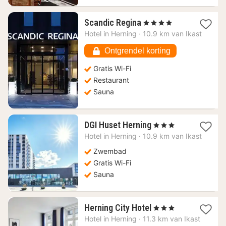
1
Scandic Regina
, 4 Sterren
nacht
Hotel in
Herning
·
10.9 km van Ikast
vanaf
98,25
Ontgrendel korting
€
Gratis Wi-Fi
Restaurant
Sauna
1
DGI Huset Herning
, 3 Sterren
nacht
Hotel in
Herning
·
10.9 km van Ikast
vanaf
84,27
Zwembad
€
Gratis Wi-Fi
Sauna
1
Herning City Hotel
, 3 Sterren
nacht
Hotel in
Herning
·
11.3 km van Ikast
vanaf