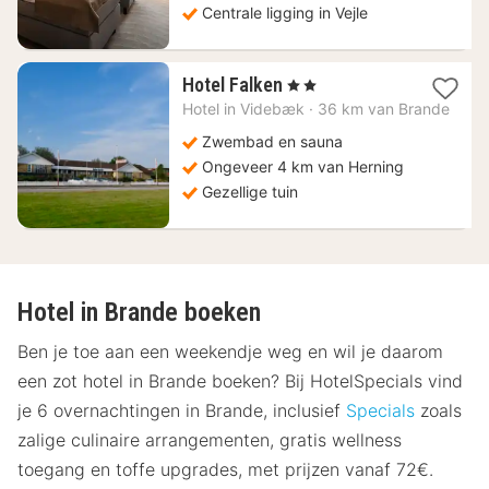
Centrale ligging in Vejle
1
Hotel Falken
, 2 Sterren
nacht
Hotel in
Videbæk
·
36 km van Brande
vanaf
135,87
Zwembad en sauna
€
Ongeveer 4 km van Herning
Gezellige tuin
Hotel in Brande boeken
Ben je toe aan een weekendje weg en wil je daarom
een zot hotel in Brande boeken? Bij HotelSpecials vind
je 6 overnachtingen in Brande, inclusief
Specials
zoals
zalige culinaire arrangementen, gratis wellness
toegang en toffe upgrades, met prijzen vanaf 72€.