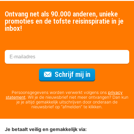
Ontvang net als 90.000 anderen, unieke
promoties en de tofste reisinspiratie in je
inbox!
Voor de nieuws
Schrijf mij in
Persoonsgegevens worden verwerkt volgens ons
privacy
statement
. Wil je de nieuwsbrief niet meer ontvangen? Dan kun
je je altijd gemakkelijk uitschrijven door onderaan de
nieuwsbrief op “afmelden” te klikken.
Je betaalt veilig en gemakkelijk via: