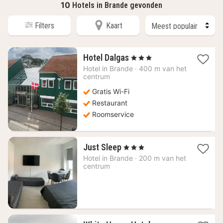
10
Hotels in Brande gevonden
Filters
Kaart
1
Hotel Dalgas
, 3 Sterren
nacht
Hotel in
Brande
·
400 m van het
vanaf
centrum
116,68
Gratis Wi-Fi
€
Restaurant
Roomservice
1
Just Sleep
, 3 Sterren
nacht
Hotel in
Brande
·
200 m van het
vanaf
centrum
77,05
€