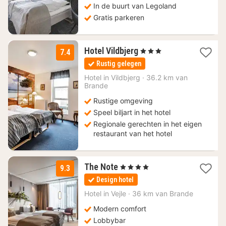
In de buurt van Legoland
Gratis parkeren
1
Hotel Vildbjerg
, 3 Sterren
7.4
nacht
Rustig gelegen
vanaf
115,04
Hotel in
Vildbjerg
·
36.2 km van
Brande
€
Rustige omgeving
Speel biljart in het hotel
Regionale gerechten in het eigen
restaurant van het hotel
1
The Note
, 4 Sterren
9.3
nacht
Design hotel
vanaf
103,67
Hotel in
Vejle
·
36 km van Brande
€
Modern comfort
Lobbybar