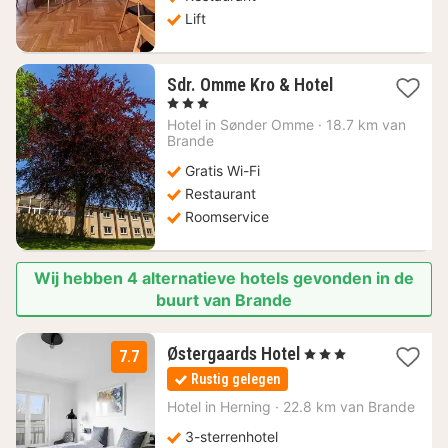
Lift
1
Sdr. Omme Kro & Hotel
nacht
, 3 Sterren
vanaf
Hotel in
Sønder Omme
·
18.7 km van
72,23
Brande
€
Gratis Wi-Fi
Restaurant
Roomservice
Wij hebben 4 alternatieve hotels gevonden in de
buurt van Brande
2
Østergaards Hotel
, 3 Sterren
7.7
nachten
Rustig gelegen
vanaf
108,47
Hotel in
Herning
·
22.8 km van Brande
€
3-sterrenhotel