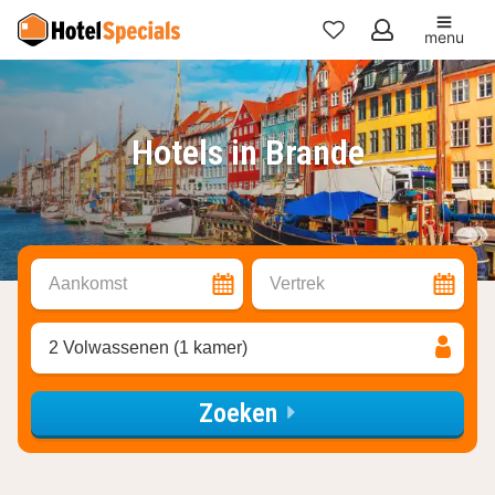
menu
Mijn
favorieten
Hotels in Brande
Aankomst
Vertrek
2 Volwassenen (1 kamer)
Zoeken