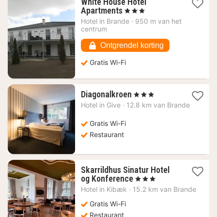
White House Hotel
1
Apartments
, 3 Sterren
nacht
Hotel in
Brande
·
950 m van het
vanaf
centrum
74,91
€
Ontgrendel korting
Gratis Wi-Fi
1
Diagonalkroen
, 3 Sterren
nacht
Hotel in
Give
·
12.8 km van Brande
vanaf
71,79
Gratis Wi-Fi
€
Restaurant
Skarrildhus Sinatur Hotel
1
og Konference
, 3 Sterren
nacht
Hotel in
Kibæk
·
15.2 km van Brande
vanaf
120,51
Gratis Wi-Fi
€
Restaurant