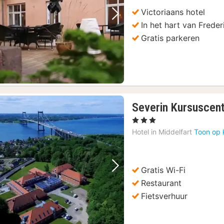
Victoriaans hotel
Vorige foto
Volgende foto
In het hart van Freder
Gratis parkeren
Severin Kursuscen
, 3 Sterren
Hotel in
Middelfart
Toon op 
Gratis Wi-Fi
Vorige foto
Volgende foto
Restaurant
Fietsverhuur