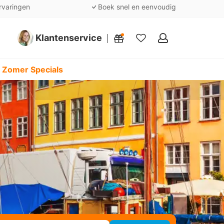
rvaringen
Boek snel en eenvoudig
Klantenservice
Mijn
favorieten
 Zomer Specials