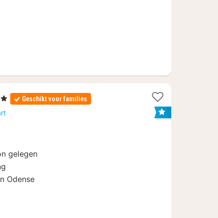
en
Geschikt voor families
t
rt
f
67
ion gelegen
ng
en Odense