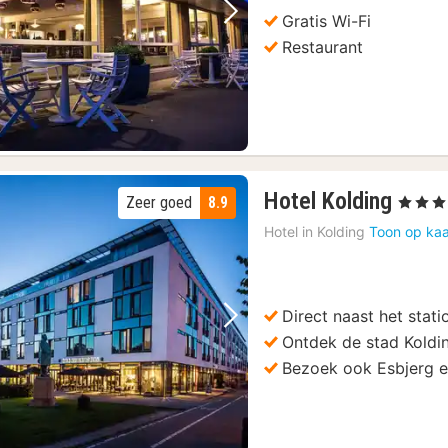
Gratis Wi-Fi
Vorige foto
Volgende foto
Restaurant
1
Hotel Kolding
Zeer goed
8.9
, 4 Sterr
nach
Hotel in
Kolding
Toon op kaa
vana
101,
€
Direct naast het stat
Vorige foto
Volgende foto
Ontdek de stad Koldi
Bezoek ook Esbjerg 