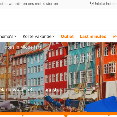
sten waarderen ons met 4 sterren
Unieke hotele
hema's
Korte vakantie
Outlet
Last minutes
☀️
Hotels in Middelfart
ek nu vanaf 58€ in augustus