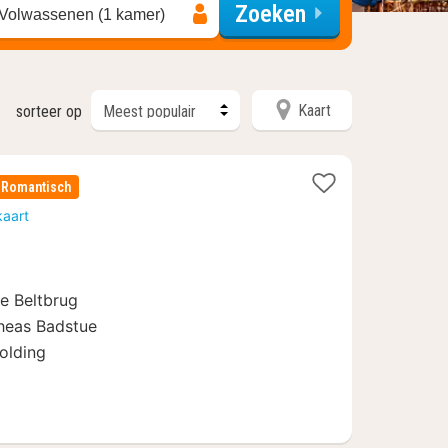
Zoeken
 Volwassenen (1 kamer)
Kaart
sorteer op
Romantisch
kaart
e Beltbrug
heas Badstue
olding