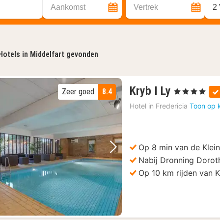
Aankomst
Vertrek
2
Hotels in Middelfart gevonden
1
Kryb I Ly
Zeer goed
8.4
, 4 Sterren
nacht
Hotel in
Fredericia
Toon op 
vanaf
132,32
€
Op 8 min van de Klein
Vorige foto
Volgende foto
Nabij Dronning Dorot
Op 10 km rijden van K