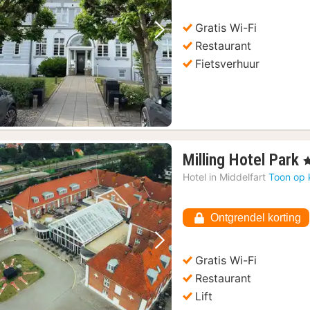
Gratis Wi-Fi
Vorige foto
Volgende foto
Restaurant
Fietsverhuur
Milling Hotel Park
, 
n
Hotel in
Middelfart
Toon op 
v
Ontgrendel korting
Vorige foto
Volgende foto
Gratis Wi-Fi
Restaurant
Lift