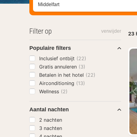
Zoek op hotel, regio of stad
Filter op
verwijder
23
Populaire filters
Inclusief ontbijt
(22)
Gratis annuleren
(3)
Betalen in het hotel
(22)
Airconditioning
(13)
Wellness
(2)
Aantal nachten
2 nachten
3 nachten
4 nachten