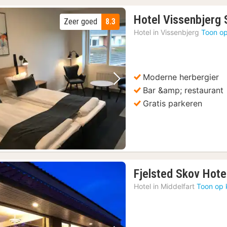
Hotel Vissenbjerg 
Zeer goed
8.3
Hotel in
Vissenbjerg
Toon op
Moderne herbergier
Vorige foto
Volgende foto
Bar &amp; restaurant
Gratis parkeren
Fjelsted Skov Hote
Hotel in
Middelfart
Toon op 