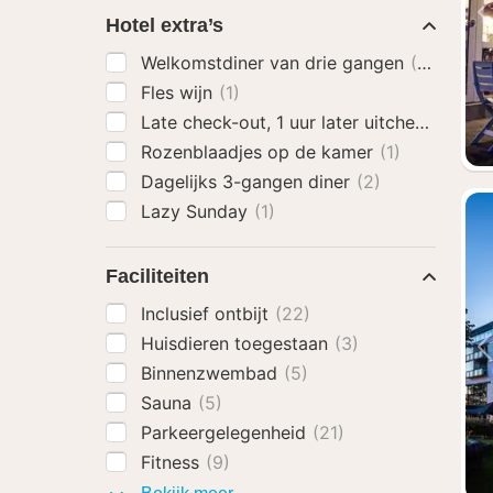
Hotel extra’s
Welkomstdiner van drie gangen
(2)
Fles wijn
(1)
Late check-out, 1 uur later uitchecken
(1)
Rozenblaadjes op de kamer
(1)
Dagelijks 3-gangen diner
(2)
Lazy Sunday
(1)
Faciliteiten
Inclusief ontbijt
(22)
Huisdieren toegestaan
(3)
Binnenzwembad
(5)
Sauna
(5)
Parkeergelegenheid
(21)
Fitness
(9)
Faciliteiten