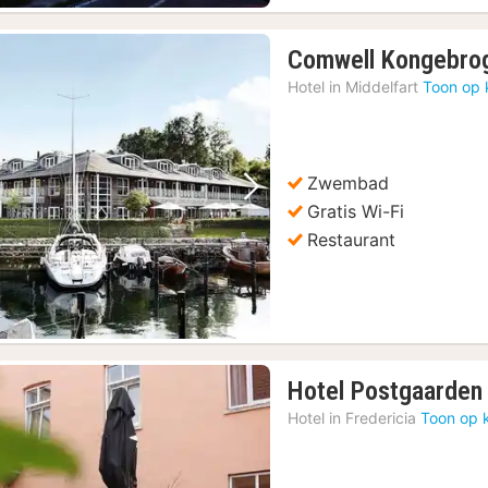
Comwell Kongebro
Hotel in
Middelfart
Toon op 
Zwembad
Vorige foto
Volgende foto
Gratis Wi-Fi
Restaurant
Hotel Postgaarden
Hotel in
Fredericia
Toon op 