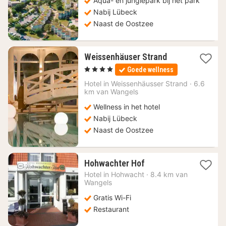
Aqua- en junglepark bij het park
Nabij Lübeck
Naast de Oostzee
1
Weissenhäuser Strand
nacht
, 4 Sterren
Goede wellness
vanaf
161,57
Hotel in
Weissenhäusser Strand
·
6.6
km van Wangels
€
Wellness in het hotel
Nabij Lübeck
Naast de Oostzee
1
Hohwachter Hof
nacht
Hotel in
Hohwacht
·
8.4 km van
vanaf
Wangels
117,19
Gratis Wi-Fi
€
Restaurant