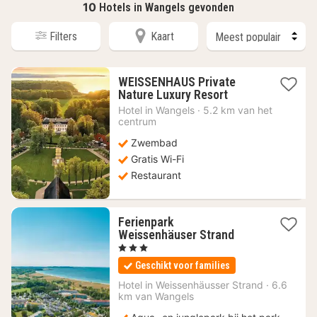
10
Hotels in Wangels gevonden
Filters
Kaart
WEISSENHAUS Private
1
Nature Luxury Resort
nacht
Hotel in
Wangels
·
5.2 km van het
vanaf
centrum
561,69
Zwembad
€
Gratis Wi-Fi
Restaurant
Ferienpark
1
Weissenhäuser Strand
nacht
, 3 Sterren
vanaf
Geschikt voor families
89
€
Hotel in
Weissenhäusser Strand
·
6.6
km van Wangels