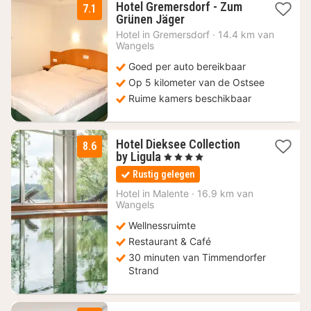
Hotel Gremersdorf - Zum
7.1
1
Grünen Jäger
nacht
Hotel in
Gremersdorf
·
14.4 km van
vanaf
Wangels
99
Goed per auto bereikbaar
€
Op 5 kilometer van de Ostsee
Ruime kamers beschikbaar
Hotel Dieksee Collection
8.6
1
by Ligula
, 4 Sterren
nacht
Rustig gelegen
vanaf
99,70
Hotel in
Malente
·
16.9 km van
Wangels
€
Wellnessruimte
Restaurant & Café
30 minuten van Timmendorfer
Strand