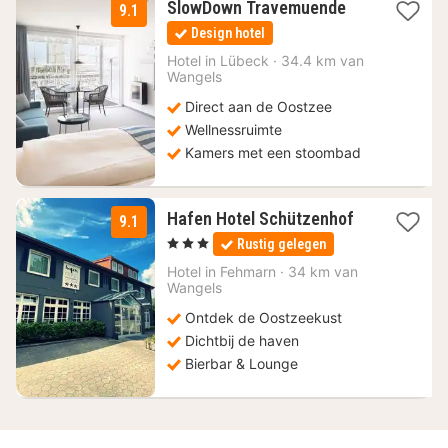
1
SlowDown Travemuende
9.1
nacht
Design hotel
vanaf
155
Hotel in
Lübeck
·
34.4 km van
Wangels
€
Direct aan de Oostzee
Wellnessruimte
Kamers met een stoombad
1
Hafen Hotel Schützenhof
9.1
nacht
, 3 Sterren
Rustig gelegen
vanaf
139
Hotel in
Fehmarn
·
34 km van
Wangels
€
Ontdek de Oostzeekust
Dichtbij de haven
Bierbar & Lounge