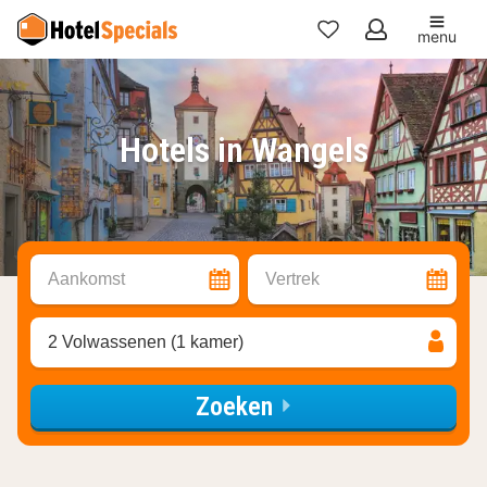
menu
Mijn
favorieten
Hotels in Wangels
Aankomst
Vertrek
2 Volwassenen (1 kamer)
Zoeken