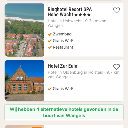
Ringhotel Resort SPA
1
Hohe Wacht
, 4 Sterren
nacht
Hotel in
Hohwacht
·
9.3 km van
vanaf
Wangels
143,32
Zwembad
€
Gratis Wi-Fi
Restaurant
1
Hotel Zur Eule
nacht
Hotel in
Oldenburg in Holstein
·
9.7 km
vanaf
van Wangels
120,83
€
Gratis Wi-Fi
Wij hebben 4 alternatieve hotels gevonden in de
buurt van Wangels