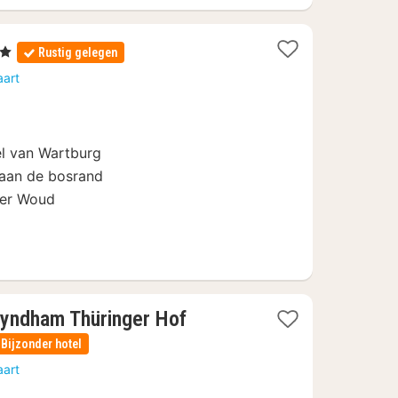
rren
Rustig gelegen
hten
aart
af
el van Wartburg
 aan de bosrand
ger Woud
yndham Thüringer Hof
Bijzonder hotel
aart