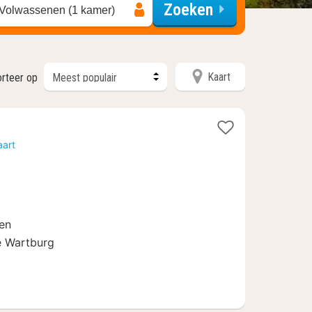
Zoeken
 Volwassenen (1 kamer)
Kaart
orteer op
1
nacht
aart
vanaf
69
€
den
e Wartburg