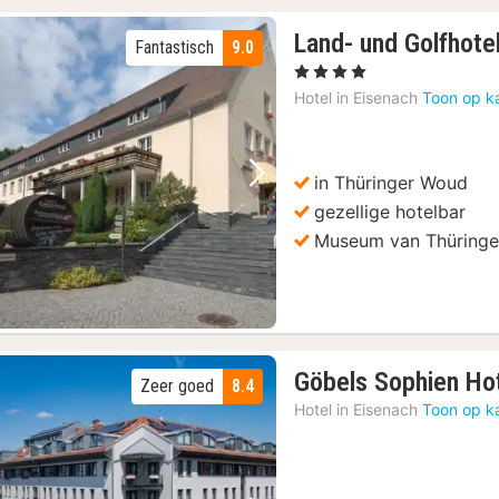
Land- und Golfhotel
Fantastisch
9.0
, 4 Sterren
Hotel in
Eisenach
Toon op k
in Thüringer Woud
Vorige foto
Volgende foto
gezellige hotelbar
Museum van Thüring
Göbels Sophien Ho
Zeer goed
8.4
Hotel in
Eisenach
Toon op k