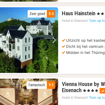
2
Haus Hainstein
Zeer goed
8.4
, 3 Ste
nac
Hotel in
Eisenach
Toon op k
van
64
€
Uitzicht op het kaste
Vorige foto
Volgende foto
Dicht bij het centrum
Midden in het Thürin
Vienna House by W
Fantastisch
9.3
1
Eisenach
, 4 Sterren
nacht
Hotel in
Eisenach
Toon op k
vanaf