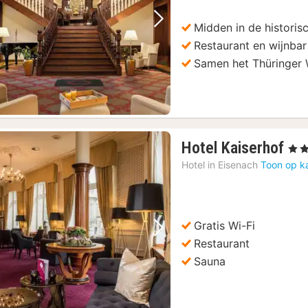
90,48
€
Midden in de historis
Vorige foto
Volgende foto
Restaurant en wijnbar
Samen het Thüringer
1
Hotel Kaiserhof
, 4 S
na
Hotel in
Eisenach
Toon op k
va
10
€
Gratis Wi-Fi
Vorige foto
Volgende foto
Restaurant
Sauna