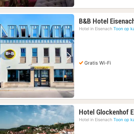
B&B Hotel Eisenac
Hotel in
Eisenach
Toon op k
Vorige foto
Volgende foto
Gratis Wi-Fi
Hotel Glockenhof 
Hotel in
Eisenach
Toon op k