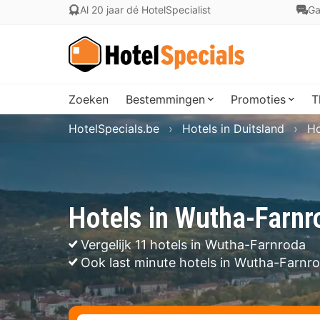
Al 20 jaar dé HotelSpecialist
Ga
Zoeken
Bestemmingen
Promoties
T
HotelSpecials.be
Hotels in Duitsland
Ho
Hotels in Wutha-Farnr
Vergelijk 11 hotels in Wutha-Farnroda
Ook last minute hotels in Wutha-Farnr