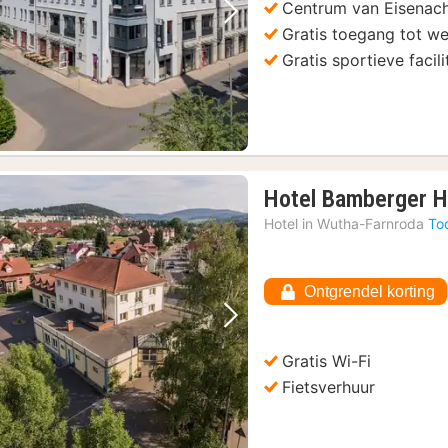
Centrum van Eisenac
Vorige foto
Volgende foto
Gratis toegang tot we
Gratis sportieve facili
Hotel Bamberger H
Hotel in
Wutha-Farnroda
To
Ontgrendel korting
Vorige foto
Volgende foto
Gratis Wi-Fi
Fietsverhuur