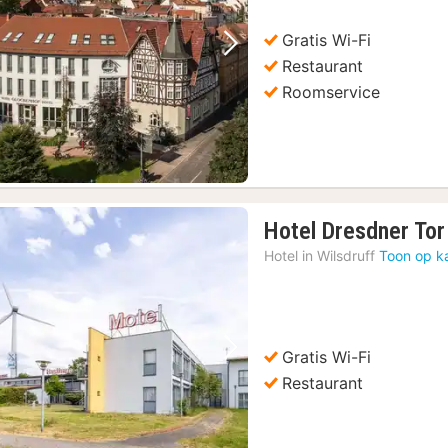
Gratis Wi-Fi
Vorige foto
Volgende foto
Restaurant
Roomservice
Hotel Dresdner Tor
Hotel in
Wilsdruff
Toon op k
Gratis Wi-Fi
Vorige foto
Volgende foto
Restaurant