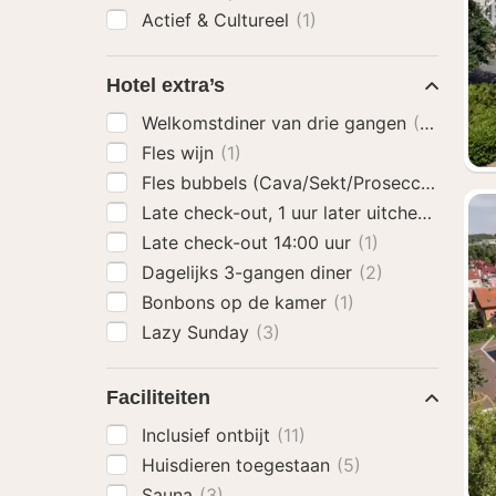
Actief & Cultureel
(1)
Hotel extra’s
Welkomstdiner van drie gangen
(3)
Fles wijn
(1)
Fles bubbels (Cava/Sekt/Prosecco)
(1)
Late check-out, 1 uur later uitchecken
(1)
Late check-out 14:00 uur
(1)
Dagelijks 3-gangen diner
(2)
Bonbons op de kamer
(1)
Lazy Sunday
(3)
Faciliteiten
Inclusief ontbijt
(11)
Huisdieren toegestaan
(5)
Sauna
(3)