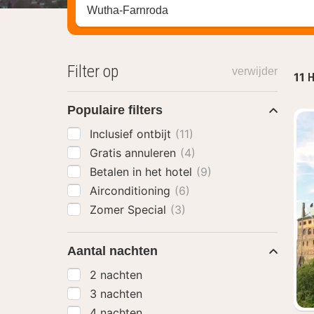
Zoek op hotel, regio of stad
Filter op
verwijder
11
H
Populaire filters
Inclusief ontbijt
(11)
Gratis annuleren
(4)
Betalen in het hotel
(9)
Airconditioning
(6)
Zomer Special
(3)
Aantal nachten
2 nachten
3 nachten
4 nachten