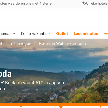
sten waarderen ons met 4 sterren
Unieke hotele
hema's
Korte vakantie
Outlet
Last minutes
☀️
tels in Thüringen
Hotels in Wutha-Farnroda
oda
Boek nu vanaf 51€ in augustus
oda