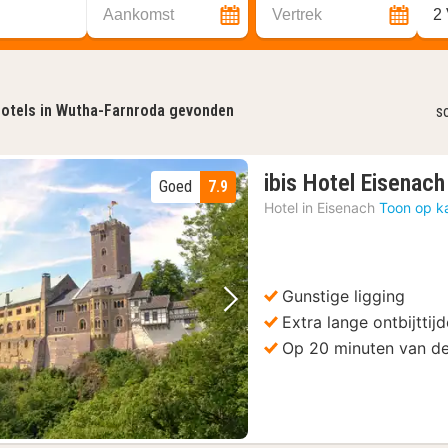
Aankomst
Vertrek
2
otels in Wutha-Farnroda gevonden
s
ibis Hotel Eisenach
Goed
7.9
Hotel in
Eisenach
Toon op k
Gunstige ligging
Vorige foto
Volgende foto
Extra lange ontbijttij
Op 20 minuten van d