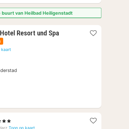
 buurt van Heilbad Heiligenstadt
3
Hotel Resort und Spa
nachten
s
vanaf
 kaart
86
€
uderstad
1
3 Sterren
acht
Harz
Toon op kaart