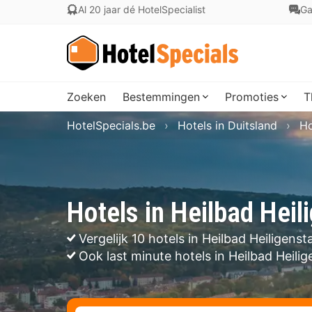
Al 20 jaar dé HotelSpecialist
Ga
Zoeken
Bestemmingen
Promoties
T
HotelSpecials.be
Hotels in Duitsland
Ho
Hotels in Heilbad Heil
Vergelijk 10 hotels in Heilbad Heiligenst
Ook last minute hotels in Heilbad Heili