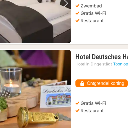
Zwembad
Vorige foto
Volgende foto
Gratis Wi-Fi
Restaurant
Hotel Deutsches H
Hotel in
Dingelstädt
Toon op
Ontgrendel korting
Vorige foto
Volgende foto
Gratis Wi-Fi
Restaurant