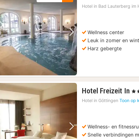
n
Hotel in
Bad Lauterberg im 
v
1
€
Wellness center
Vorige foto
Volgende foto
Leuk in zomer en win
Harz gebergte
1
Hotel Freizeit In
, 4 
na
Hotel in
Göttingen
Toon op 
va
13
€
Wellness- en fitnessr
Vorige foto
Volgende foto
Snelle verbindingen m