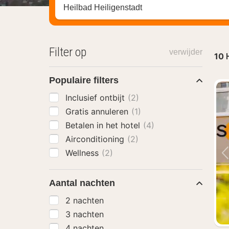
Zoek op hotel, regio of stad
Filter op
verwijder
10
Populaire filters
Inclusief ontbijt
(2)
Gratis annuleren
(1)
Betalen in het hotel
(4)
Airconditioning
(2)
Wellness
(2)
Aantal nachten
2 nachten
3 nachten
4 nachten