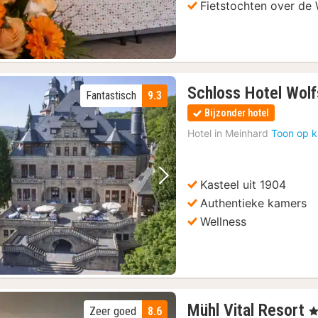
Fietstochten over de 
Schloss Hotel Wol
Fantastisch
9.3
Bijzonder hotel
Hotel in
Meinhard
Toon op k
Kasteel uit 1904
Vorige foto
Volgende foto
Authentieke kamers
Wellness
1
Mühl Vital Resort
Zeer goed
8.6
, 