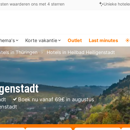
sten waarderen ons met 4 sterren
Unieke hotele
hema's
Korte vakantie
Outlet
Last minutes
☀️
tels in Thüringen
Hotels in Heilbad Heiligenstadt
igenstadt
adt
Boek nu vanaf 69€ in augustus
genstadt