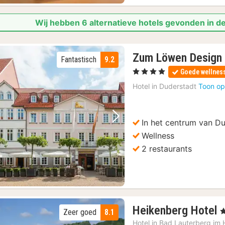
Wij hebben 6 alternatieve hotels gevonden in de
Zum Löwen Design 
Fantastisch
9.2
, 4 Sterren
Goede wellnes
Hotel in
Duderstadt
Toon op
In het centrum van D
Vorige foto
Volgende foto
Wellness
2 restaurants
Heikenberg Hotel
, 
Zeer goed
8.1
n
Hotel in
Bad Lauterberg im 