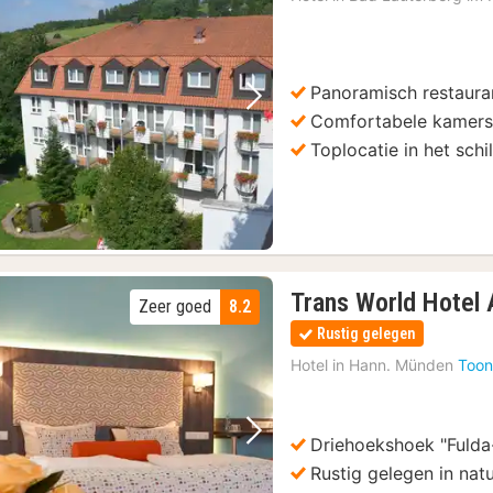
v
Panoramisch restaura
Vorige foto
Volgende foto
Comfortabele kamers 
Toplocatie in het sch
Trans World Hotel 
Zeer goed
8.2
Rustig gelegen
Hotel in
Hann. Münden
Toon
Driehoekshoek "Fulda
Vorige foto
Volgende foto
Rustig gelegen in na