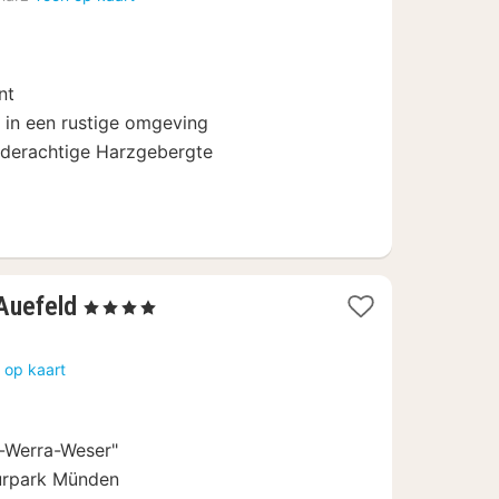
anaf
69
€
nt
in een rustige omgeving
ilderachtige Harzgebergte
2
Auefeld
, 4 Sterren
nachten
vanaf
 op kaart
69
€
-Werra-Weser"
turpark Münden