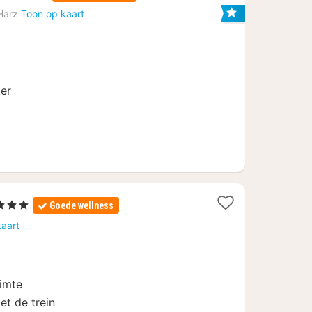
acht
Harz
Toon op kaart
anaf
75
ter
Sterren
Goede wellness
cht
kaart
naf
7
uimte
et de trein