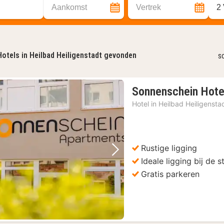
Aankomst
Vertrek
2
Hotels in Heilbad Heiligenstadt gevonden
s
Sonnenschein Hote
Hotel in
Heilbad Heiligensta
Rustige ligging
Vorige foto
Volgende foto
Ideale ligging bij de s
Gratis parkeren