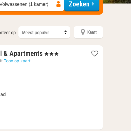
Zoeken
 Volwassenen (1 kamer)
Kaart
orteer op
1
l & Apartments
, 3 Sterren
nacht
dt
Toon op kaart
vanaf
97
€
tad