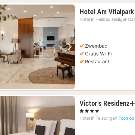
Hotel Am Vitalpark
Hotel in
Heilbad Heiligensta
Zwembad
Vorige foto
Volgende foto
Gratis Wi-Fi
Restaurant
Victor's Residenz-
, 4 Sterren
Hotel in
Teistungen
Toon op