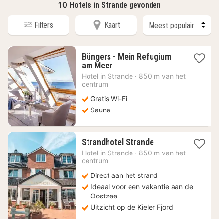
10
Hotels in Strande gevonden
Filters
Kaart
Büngers - Mein Refugium
1
am Meer
nacht
Hotel in
Strande
·
850 m van het
vanaf
centrum
129,53
Gratis Wi-Fi
€
Sauna
1
Strandhotel Strande
nacht
Hotel in
Strande
·
850 m van het
vanaf
centrum
126,72
Direct aan het strand
€
Ideaal voor een vakantie aan de
Oostzee
Uitzicht op de Kieler Fjord