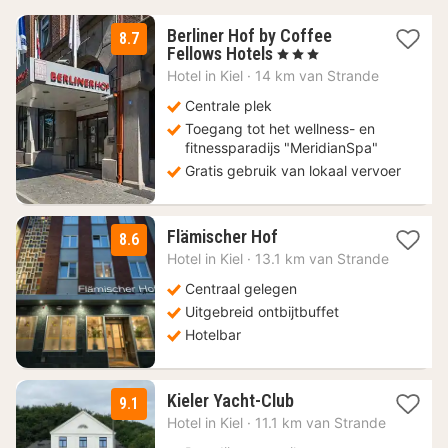
Berliner Hof by Coffee
8.7
1
Fellows Hotels
, 3 Sterren
nacht
Hotel in
Kiel
·
14 km van Strande
vanaf
84,53
Centrale plek
€
Toegang tot het wellness- en
fitnessparadijs "MeridianSpa"
Gratis gebruik van lokaal vervoer
1
Flämischer Hof
8.6
nacht
Hotel in
Kiel
·
13.1 km van Strande
vanaf
79,20
Centraal gelegen
€
Uitgebreid ontbijtbuffet
Hotelbar
1
Kieler Yacht-Club
9.1
nacht
Hotel in
Kiel
·
11.1 km van Strande
vanaf