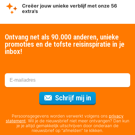
Creëer jouw unieke verblijf met onze 56
extra's
Ontvang net als 90.000 anderen, unieke
promoties en de tofste reisinspiratie in je
inbox!
Voor de nieuws
Schrijf mij in
Persoonsgegevens worden verwerkt volgens ons
privacy
statement
. Wil je de nieuwsbrief niet meer ontvangen? Dan kun
je je altijd gemakkelijk uitschrijven door onderaan de
nieuwsbrief op “afmelden” te klikken.