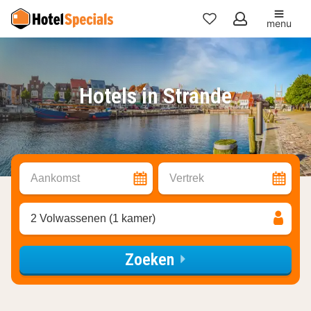
menu
Mijn
favorieten
Hotels in Strande
Aankomst
Vertrek
2 Volwassenen (1 kamer)
Zoeken