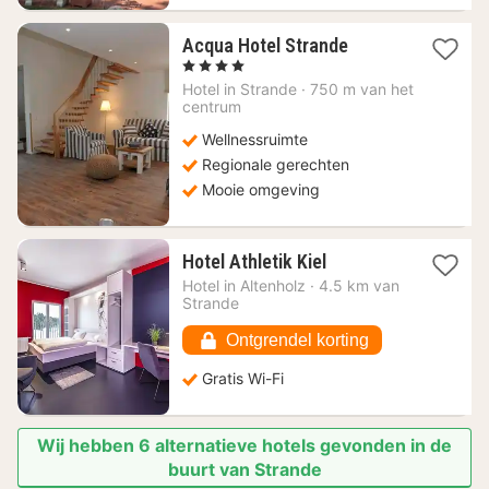
1
Acqua Hotel Strande
nacht
, 4 Sterren
vanaf
Hotel in
Strande
·
750 m van het
150
centrum
€
Wellnessruimte
Regionale gerechten
Mooie omgeving
1
Hotel Athletik Kiel
nacht
Hotel in
Altenholz
·
4.5 km van
vanaf
Strande
85,29
€
Ontgrendel korting
Gratis Wi-Fi
Wij hebben 6 alternatieve hotels gevonden in de
buurt van Strande