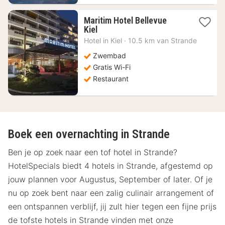
Maritim Hotel Bellevue
1
Kiel
nacht
Hotel in
Kiel
·
10.5 km van Strande
vanaf
87,85
Zwembad
€
Gratis Wi-Fi
Restaurant
Boek een overnachting in Strande
Ben je op zoek naar een tof hotel in Strande?
HotelSpecials biedt 4 hotels in Strande, afgestemd op
jouw plannen voor Augustus, September of later. Of je
nu op zoek bent naar een zalig culinair arrangement of
een ontspannen verblijf, jij zult hier tegen een fijne prijs
de tofste hotels in Strande vinden met onze