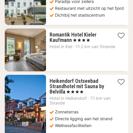
126,72
Paradijs voor zeilers
€
Restaurant met uitzicht op het fjord
Dichtbij het stadscentrum
Romantik Hotel Kieler
1
Kaufmann
, 4 Sterren
nacht
Hotel in
Kiel
·
11.2 km van Strande
vanaf
186
€
Heikendorf Ostseebad
Strandhotel mit Sauna by
1
Belvilla
, 4 Sterren
nacht
Hotel in
Heikendorf
·
7.1 km van
vanaf
Strande
69,17
Zonneterras
€
Directe ligging aan het strand
Wellnessfaciliteiten